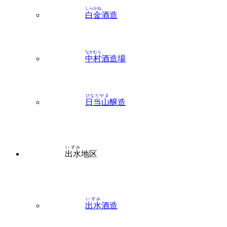
しらかね
白金
酒造
なかむら
中村
酒造場
ひなたやま
日当山
醸造
いずみ
出水
地区
いずみ
出水
酒造