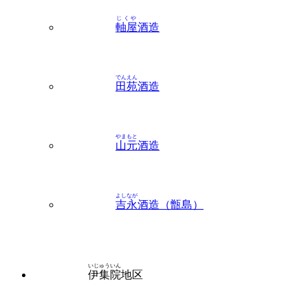
じくや
軸屋
酒造
でんえん
田苑
酒造
やまもと
山元
酒造
よしなが
吉永
酒造（甑島）
いじゅういん
伊集院
地区