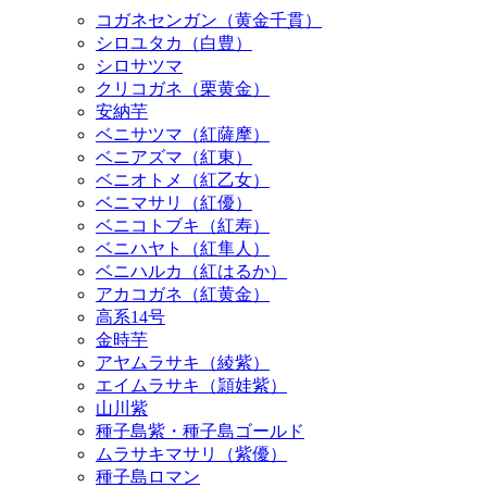
コガネセンガン（黄金千貫）
シロユタカ（白豊）
シロサツマ
クリコガネ（栗黄金）
安納芋
ベニサツマ（紅薩摩）
ベニアズマ（紅東）
ベニオトメ（紅乙女）
ベニマサリ（紅優）
ベニコトブキ（紅寿）
ベニハヤト（紅隼人）
ベニハルカ（紅はるか）
アカコガネ（紅黄金）
高系14号
金時芋
アヤムラサキ（綾紫）
エイムラサキ（頴娃紫）
山川紫
種子島紫・種子島ゴールド
ムラサキマサリ（紫優）
種子島ロマン