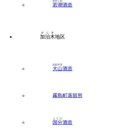
わかしお
若潮
酒造
かじき
加治木
地区
おおやま
大山
酒造
霧島町蒸留所
こくぶ
国分
酒造