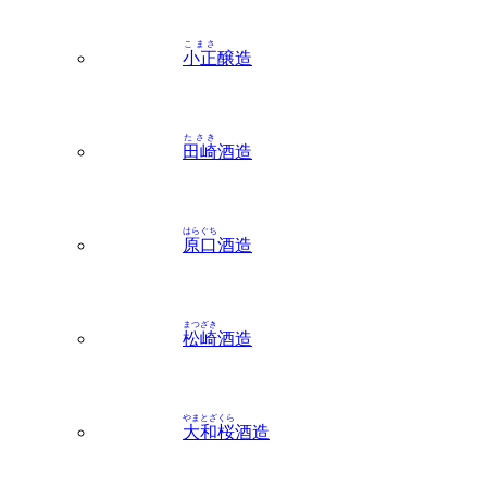
こまさ
小正
醸造
たさき
田崎
酒造
はらぐち
原口
酒造
まつざき
松崎
酒造
やまとざくら
大和桜
酒造