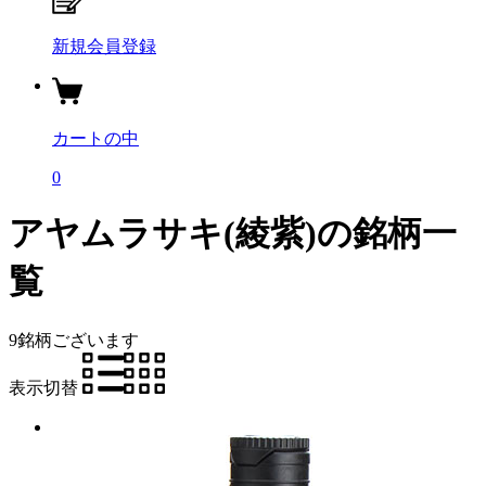
新規会員登録
カートの中
0
アヤムラサキ(綾紫)の銘柄一
覧
9銘柄
ございます
表示切替