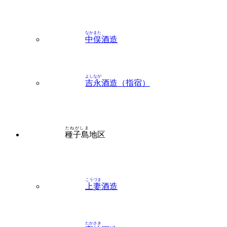
なかまた
中俣
酒造
よしなが
吉永
酒造（指宿）
たねがしま
種子島
地区
こうづま
上妻
酒造
たかさき