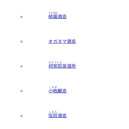
うえぞの
植園
酒造
オガタマ酒造
けどういん
祁答院
蒸溜所
こまき
小牧
醸造
しおた
塩田
酒造