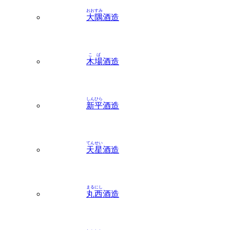
おおすみ
大隅
酒造
こば
木場
酒造
しんひら
新平
酒造
てんせい
天星
酒造
まるにし
丸西
酒造