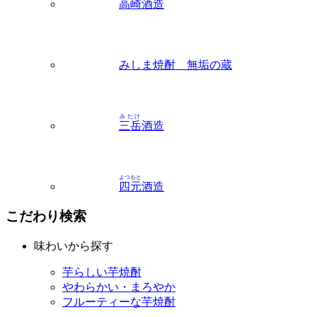
高崎
酒造
みしま焼酎 無垢の蔵
みたけ
三岳
酒造
よつもと
四元
酒造
こだわり検索
味わいから探す
芋らしい芋焼酎
やわらかい・まろやか
フルーティーな芋焼酎