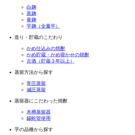
白麹
黒麹
黄麹
芋麹（全量芋）
造り・貯蔵のこだわり
かめ仕込みの焼酎
かめ貯蔵・かめ寝かせの焼酎
古酒（貯蔵３年以上）
蒸留方法から探す
常圧蒸留
減圧蒸留
蒸留器にこだわった焼酎
木樽蒸留器
錫蛇管使用
芋の品種から探す