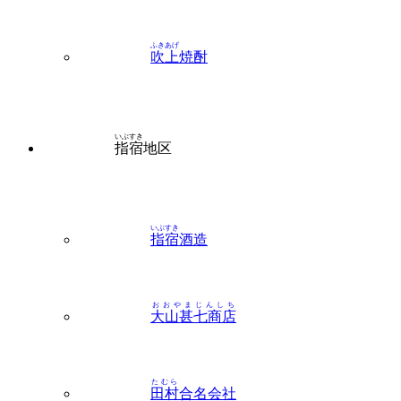
ふきあげ
吹上
焼酎
いぶすき
指宿
地区
いぶすき
指宿
酒造
おおやまじんしち
大山甚七商店
たむら
田村
合名会社