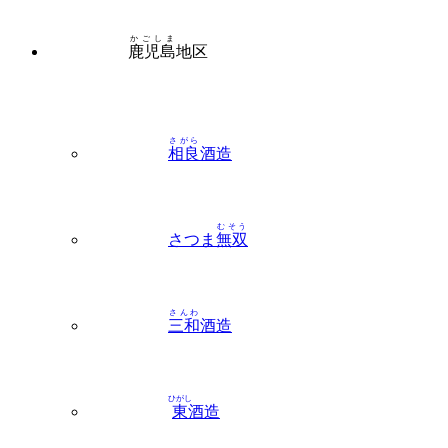
かごしま
鹿児島
地区
さがら
相良
酒造
むそう
さつま
無双
さんわ
三和
酒造
ひがし
東
酒造