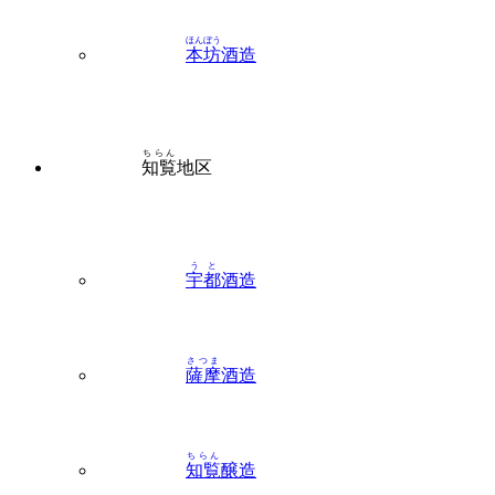
ほんぼう
本坊
酒造
ちらん
知覧
地区
うと
宇都
酒造
さつま
薩摩
酒造
ちらん
知覧
醸造