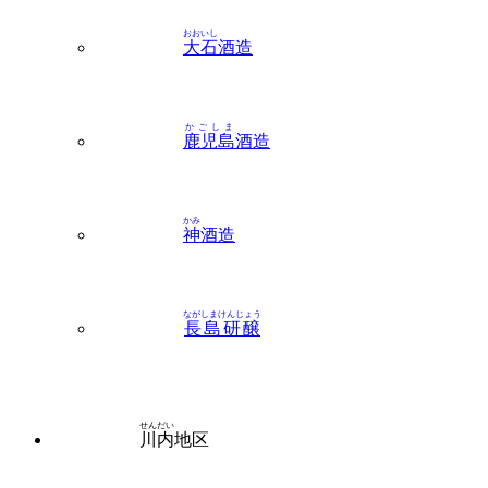
おおいし
大石
酒造
かごしま
鹿児島
酒造
かみ
神
酒造
ながしまけんじょう
長島研醸
せんだい
川内
地区