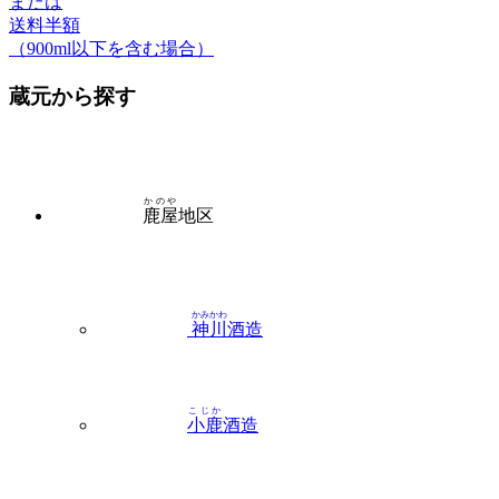
または
送料半額
（900ml以下を含む場合）
蔵元から探す
かのや
鹿屋
地区
かみかわ
神川
酒造
こじか
小鹿
酒造