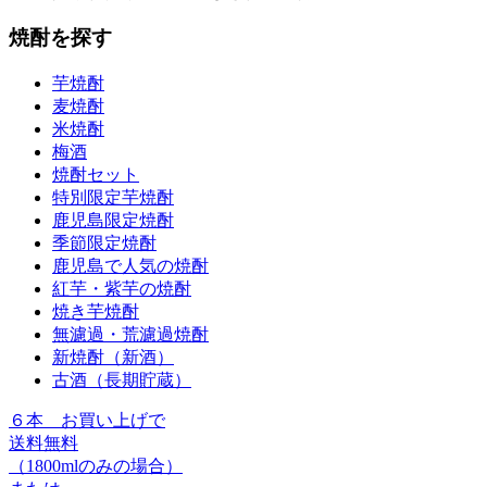
焼酎を探す
芋焼酎
麦焼酎
米焼酎
梅酒
焼酎セット
特別限定芋焼酎
鹿児島限定焼酎
季節限定焼酎
鹿児島で人気の焼酎
紅芋・紫芋の焼酎
焼き芋焼酎
無濾過・荒濾過焼酎
新焼酎（新酒）
古酒（長期貯蔵）
６本
お買い上げで
送料無料
（1800mlのみの場合）