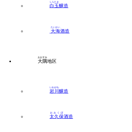
しらたま
白玉
醸造
たいかい
大海
酒造
おおすみ
大隅
地区
いわがわ
岩川
醸造
おおくぼ
太久保
酒造