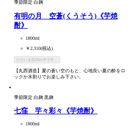
季節限定
白麹
有明の月 空蒼(くうそう)《芋焼
酎》
1800ml
￥2,310
(税込)
ただいま品切れ中です。
【丸西酒造】夏の蒼い空のもと、心地良い夏の酔をロ
ックか水割りでお楽しみ下さい。
季節限定
白麹
黒麹
七窪 芋々彩々《芋焼酎》
1800ml