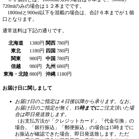
720mlのみの場合は１２本までです。
1800mlと900ml以下を混載の場合は、合計６本までが１個
口となります。
通常送料は下記の通りです。
北海道
1380円
関西
780円
東北
1180円
四国
780円
関東
980円
中国
780円
信越
980円
九州
680円
東海・北陸
880円
沖縄
1180円
お届け日に関しまして
お届け日のご指定は４日後以降から承ります。なお、
お届け日のご指定が無く、
15時までに
ご注文頂いた場
合は即日発送致します。
（お支払方法が「クレジットカード」「代金引換」の
場合。「銀行振込」「郵便振込」の場合は15時までに
お振込が確認できた場合、即日発送致します。ただ