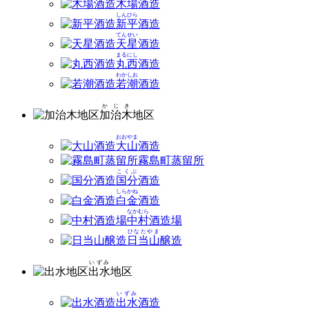
木場
酒造
しんひら
新平
酒造
てんせい
天星
酒造
まるにし
丸西
酒造
わかしお
若潮
酒造
かじき
加治木
地区
おおやま
大山
酒造
霧島町蒸留所
こくぶ
国分
酒造
しらかね
白金
酒造
なかむら
中村
酒造場
ひなたやま
日当山
醸造
いずみ
出水
地区
いずみ
出水
酒造