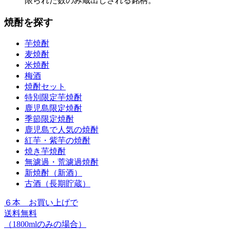
限られた数のみ蔵出しされる銘柄。
焼酎を探す
芋焼酎
麦焼酎
米焼酎
梅酒
焼酎セット
特別限定芋焼酎
鹿児島限定焼酎
季節限定焼酎
鹿児島で人気の焼酎
紅芋・紫芋の焼酎
焼き芋焼酎
無濾過・荒濾過焼酎
新焼酎（新酒）
古酒（長期貯蔵）
６本
お買い上げで
送料無料
（1800mlのみの場合）