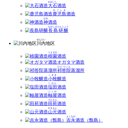
おおいし
大石
酒造
かごしま
鹿児島
酒造
かみ
神
酒造
ながしまけんじょう
長島研醸
せんだい
川内
地区
うえぞの
植園
酒造
オガタマ酒造
けどういん
祁答院
蒸溜所
こまき
小牧
醸造
しおた
塩田
酒造
じくや
軸屋
酒造
でんえん
田苑
酒造
やまもと
山元
酒造
よしなが
吉永
酒造（甑島）