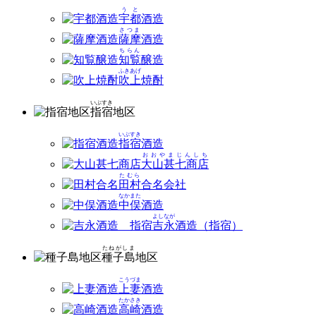
うと
宇都
酒造
さつま
薩摩
酒造
ちらん
知覧
醸造
ふきあげ
吹上
焼酎
いぶすき
指宿
地区
いぶすき
指宿
酒造
おおやまじんしち
大山甚七商店
たむら
田村
合名会社
なかまた
中俣
酒造
よしなが
吉永
酒造（指宿）
たねがしま
種子島
地区
こうづま
上妻
酒造
たかさき
高崎
酒造