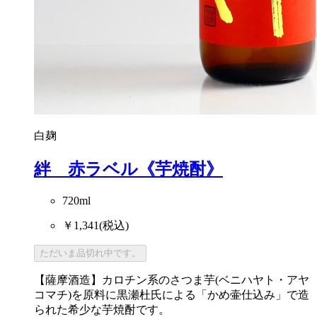
白麹
絆 赤ラベル《芋焼酎》
720ml
￥1,341
(税込)
ただいま品切れ中です。
【薩摩酒造】カロチン系のさつま芋(ベニハヤト・アヤ
コマチ)を原料に黒瀬杜氏による「かめ壷仕込み」で造
られた希少な芋焼酎です。