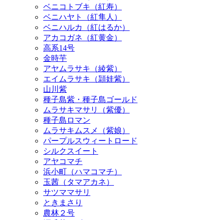
ベニコトブキ（紅寿）
ベニハヤト（紅隼人）
ベニハルカ（紅はるか）
アカコガネ（紅黄金）
高系14号
金時芋
アヤムラサキ（綾紫）
エイムラサキ（頴娃紫）
山川紫
種子島紫・種子島ゴールド
ムラサキマサリ（紫優）
種子島ロマン
ムラサキムスメ（紫娘）
パープルスウィートロード
シルクスイート
アヤコマチ
浜小町（ハマコマチ）
玉茜（タマアカネ）
サツママサリ
ときまさり
農林２号