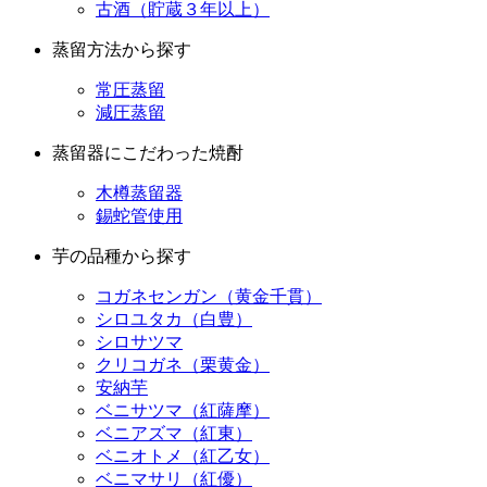
古酒（貯蔵３年以上）
蒸留方法から探す
常圧蒸留
減圧蒸留
蒸留器にこだわった焼酎
木樽蒸留器
錫蛇管使用
芋の品種から探す
コガネセンガン（黄金千貫）
シロユタカ（白豊）
シロサツマ
クリコガネ（栗黄金）
安納芋
ベニサツマ（紅薩摩）
ベニアズマ（紅東）
ベニオトメ（紅乙女）
ベニマサリ（紅優）