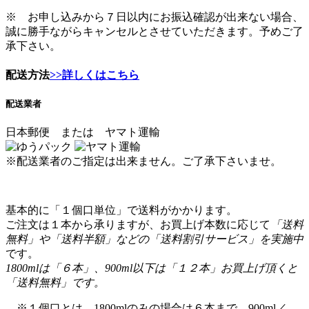
※ お申し込みから７日以内にお振込確認が出来ない場合、
誠に勝手ながらキャンセルとさせていただきます。予めご了
承下さい。
配送方法
>>詳しくはこちら
配送業者
日本郵便 または ヤマト運輸
※配送業者のご指定は出来ません。ご了承下さいませ。
基本的に「１個口単位」で送料がかかります。
ご注文は１本から承りますが、お買上げ本数に応じて
「送料
無料」や「送料半額」などの「送料割引サービス」を実施中
です。
1800mlは「６本」、900ml以下は「１２本」お買上げ頂くと
「送料無料」です。
※１個口とは、1800mlのみの場合は６本まで、900ml／