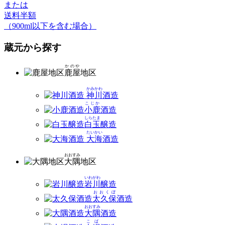
または
送料半額
（900ml以下を含む場合）
蔵元から探す
かのや
鹿屋
地区
かみかわ
神川
酒造
こじか
小鹿
酒造
しらたま
白玉
醸造
たいかい
大海
酒造
おおすみ
大隅
地区
いわがわ
岩川
醸造
おおくぼ
太久保
酒造
おおすみ
大隅
酒造
こば