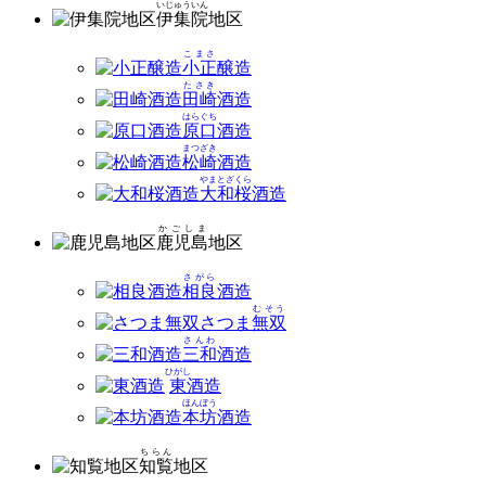
いじゅういん
伊集院
地区
こまさ
小正
醸造
たさき
田崎
酒造
はらぐち
原口
酒造
まつざき
松崎
酒造
やまとざくら
大和桜
酒造
かごしま
鹿児島
地区
さがら
相良
酒造
むそう
さつま
無双
さんわ
三和
酒造
ひがし
東
酒造
ほんぼう
本坊
酒造
ちらん
知覧
地区