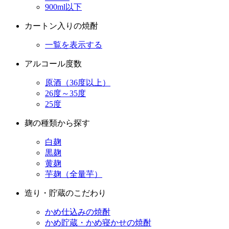
900ml以下
カートン入りの焼酎
一覧を表示する
アルコール度数
原酒（36度以上）
26度～35度
25度
麹の種類から探す
白麹
黒麹
黄麹
芋麹（全量芋）
造り・貯蔵のこだわり
かめ仕込みの焼酎
かめ貯蔵・かめ寝かせの焼酎