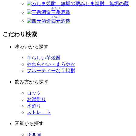
みしま焼酎 無垢の蔵
みたけ
三岳
酒造
よつもと
四元
酒造
こだわり検索
味わいから探す
芋らしい芋焼酎
やわらかい・まろやか
フルーティーな芋焼酎
飲み方から探す
ロック
お湯割り
水割り
ストレート
容量から探す
1800ml