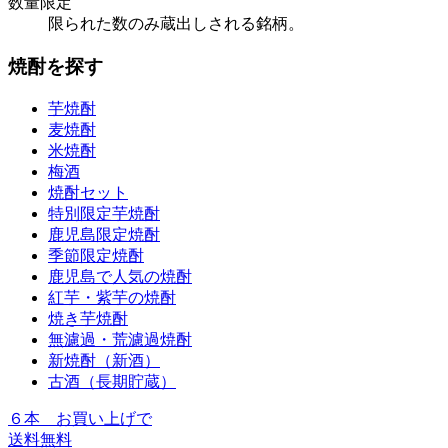
数量限定
限られた数のみ蔵出しされる銘柄。
焼酎を探す
芋焼酎
麦焼酎
米焼酎
梅酒
焼酎セット
特別限定芋焼酎
鹿児島限定焼酎
季節限定焼酎
鹿児島で人気の焼酎
紅芋・紫芋の焼酎
焼き芋焼酎
無濾過・荒濾過焼酎
新焼酎（新酒）
古酒（長期貯蔵）
６本
お買い上げで
送料無料