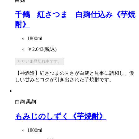
白麹
千鶴 紅さつま 白麹仕込み《芋焼
酎》
1800ml
￥2,643
(税込)
ただいま品切れ中です。
【神酒造】紅さつまの甘さが白麹と見事に調和し、優
しい甘みとコクが引き出された芋焼酎です。
白麹
黒麹
もみじのしずく《芋焼酎》
1800ml