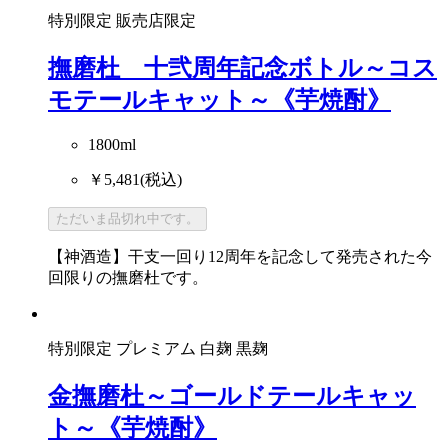
特別限定
販売店限定
撫磨杜 十弐周年記念ボトル～コス
モテールキャット～《芋焼酎》
1800ml
￥5,481
(税込)
ただいま品切れ中です。
【神酒造】干支一回り12周年を記念して発売された今
回限りの撫磨杜です。
特別限定
プレミアム
白麹
黒麹
金撫磨杜～ゴールドテールキャッ
ト～《芋焼酎》