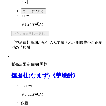
カートに入れる
900ml
￥1,247
(税込)
ただいま品切れ中です。
【神酒造】黒麹かめ仕込みで醸された風味豊かな正統
派の芋焼酎。
販売店限定
白麹
黒麹
撫磨杜(なまず)《芋焼酎》
1800ml
￥3,531
(税込)
数量