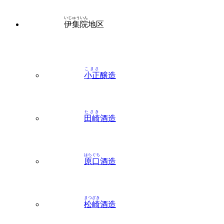
こまさ
小正
醸造
たさき
田崎
酒造
はらぐち
原口
酒造
まつざき
松崎
酒造
やまとざくら
大和桜
酒造