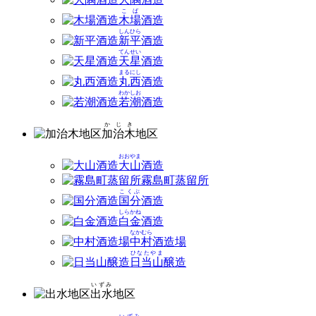
こば
木場
酒造
しんひら
新平
酒造
てんせい
天星
酒造
まるにし
丸西
酒造
わかしお
若潮
酒造
かじき
加治木
地区
おおやま
大山
酒造
霧島町蒸留所
こくぶ
国分
酒造
しらかね
白金
酒造
なかむら
中村
酒造場
ひなたやま
日当山
醸造
いずみ
出水
地区