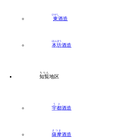
ほんぼう
本坊
酒造
ちらん
知覧
地区
うと
宇都
酒造
さつま
薩摩
酒造
ちらん
知覧
醸造