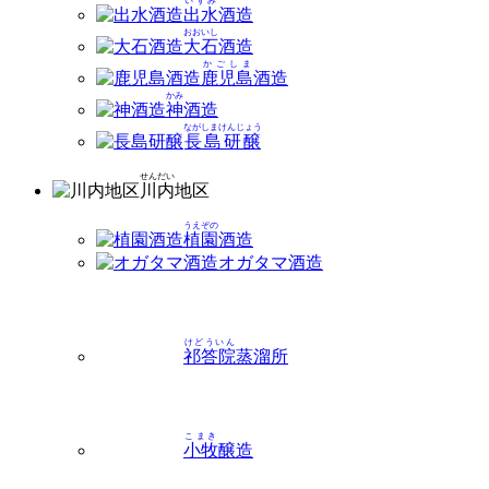
いずみ
出水
酒造
おおいし
大石
酒造
かごしま
鹿児島
酒造
かみ
神
酒造
ながしまけんじょう
長島研醸
せんだい
川内
地区
うえぞの
植園
酒造
オガタマ酒造
けどういん
祁答院
蒸溜所
こまき
小牧
醸造
しおた
塩田
酒造