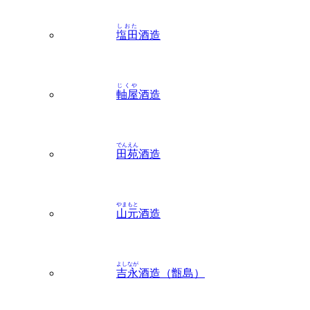
じくや
軸屋
酒造
でんえん
田苑
酒造
やまもと
山元
酒造
よしなが
吉永
酒造（甑島）
いじゅういん
伊集院
地区