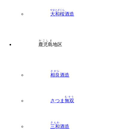
かごしま
鹿児島
地区
さがら
相良
酒造
むそう
さつま
無双
さんわ
三和
酒造
ひがし
東
酒造