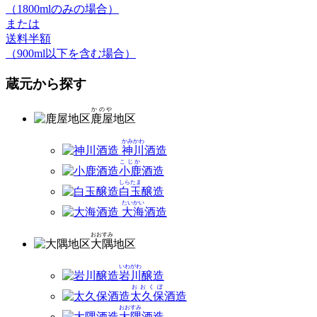
（1800mlのみの場合）
または
送料半額
（900ml以下を含む場合）
蔵元から探す
かのや
鹿屋
地区
かみかわ
神川
酒造
こじか
小鹿
酒造
しらたま
白玉
醸造
たいかい
大海
酒造
おおすみ
大隅
地区
いわがわ
岩川
醸造
おおくぼ
太久保
酒造
おおすみ
大隅
酒造