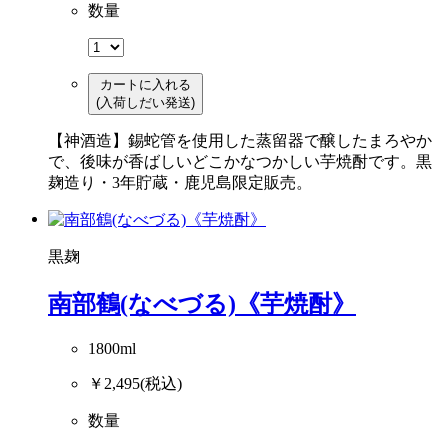
数量
カートに入れる
(入荷しだい発送)
【神酒造】錫蛇管を使用した蒸留器で醸したまろやか
で、後味が香ばしいどこかなつかしい芋焼酎です。黒
麹造り・3年貯蔵・鹿児島限定販売。
黒麹
南部鶴(なべづる)《芋焼酎》
1800ml
￥2,495
(税込)
数量