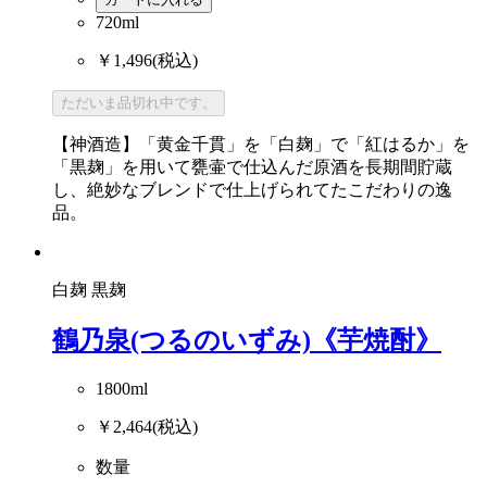
720ml
￥1,496
(税込)
ただいま品切れ中です。
【神酒造】「黄金千貫」を「白麹」で「紅はるか」を
「黒麹」を用いて甕壷で仕込んだ原酒を長期間貯蔵
し、絶妙なブレンドで仕上げられてたこだわりの逸
品。
白麹
黒麹
鶴乃泉(つるのいずみ)《芋焼酎》
1800ml
￥2,464
(税込)
数量