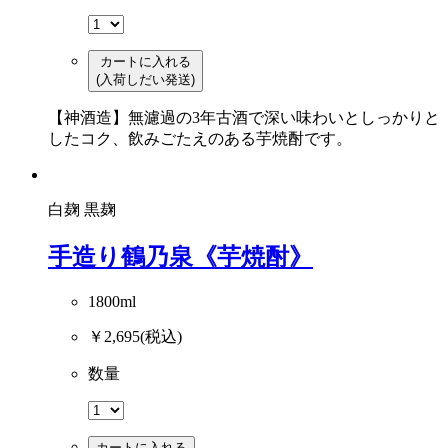
カートに入れる
(入荷しだい発送)
【神酒造】無濾過の3年古酒で深い味わいとしっかりと
したコク、飲みごたえのある芋焼酎です。
白麹
黒麹
手造り鶴乃泉《芋焼酎》
1800ml
￥2,695
(税込)
数量
カートに入れる