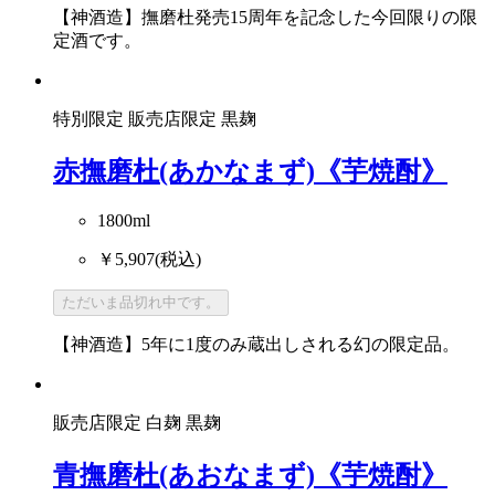
【神酒造】撫磨杜発売15周年を記念した今回限りの限
定酒です。
特別限定
販売店限定
黒麹
赤撫磨杜(あかなまず)《芋焼酎》
1800ml
￥5,907
(税込)
ただいま品切れ中です。
【神酒造】5年に1度のみ蔵出しされる幻の限定品。
販売店限定
白麹
黒麹
青撫磨杜(あおなまず)《芋焼酎》