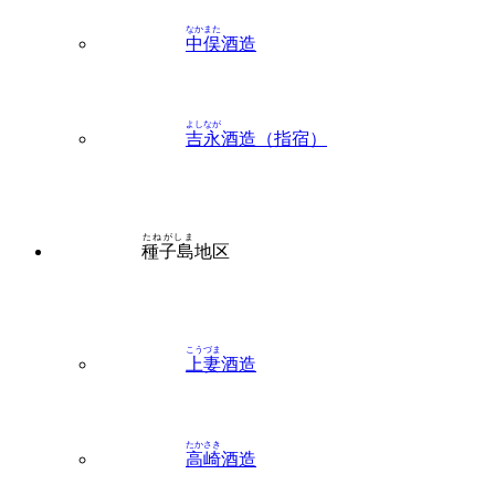
よしなが
吉永
酒造（指宿）
たねがしま
種子島
地区
こうづま
上妻
酒造
たかさき
高崎
酒造
みしま焼酎 無垢の蔵