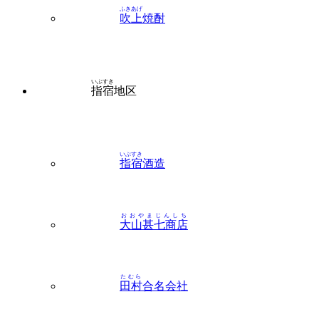
いぶすき
指宿
地区
いぶすき
指宿
酒造
おおやまじんしち
大山甚七商店
たむら
田村
合名会社
なかまた
中俣
酒造