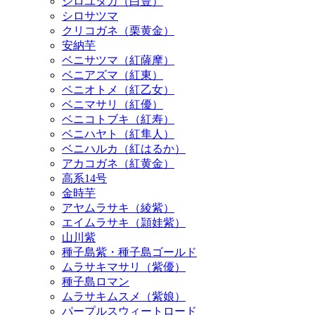
安納芋
ベニサツマ（紅薩摩）
ベニアズマ（紅東）
ベニオトメ（紅乙女）
ベニマサリ（紅優）
ベニコトブキ（紅寿）
ベニハヤト（紅隼人）
ベニハルカ（紅はるか）
アカコガネ（紅黄金）
高系14号
金時芋
アヤムラサキ（綾紫）
エイムラサキ（頴娃紫）
山川紫
種子島紫・種子島ゴールド
ムラサキマサリ（紫優）
種子島ロマン
ムラサキムスメ（紫娘）
パープルスウィートロード
シルクスイート
アヤコマチ