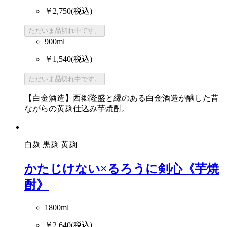
￥2,750
(税込)
ただいま品切れ中です。
900ml
￥1,540
(税込)
ただいま品切れ中です。
【白金酒造】西郷隆盛と縁のある白金酒造が醸した昔
ながらの黄麹仕込み芋焼酎。
白麹
黒麹
黄麹
かたじけない×るろうに剣心《芋焼
酎》
1800ml
￥2,640
(税込)