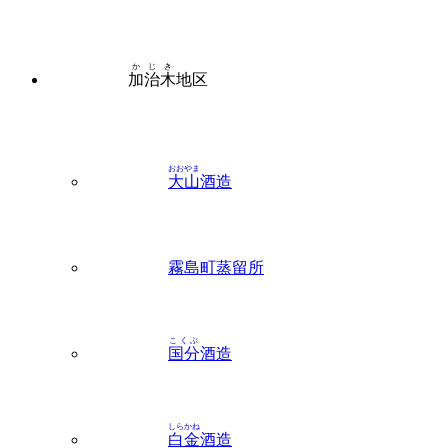
かじき
加治木
地区
おおやま
大山
酒造
霧島町蒸留所
こくぶ
国分
酒造
しらかね
白金
酒造