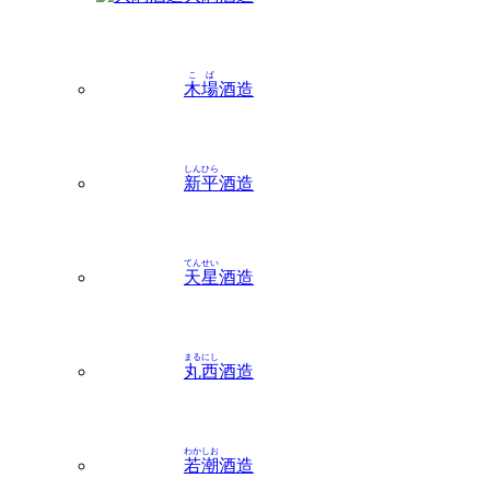
こば
木場
酒造
しんひら
新平
酒造
てんせい
天星
酒造
まるにし
丸西
酒造
わかしお
若潮
酒造