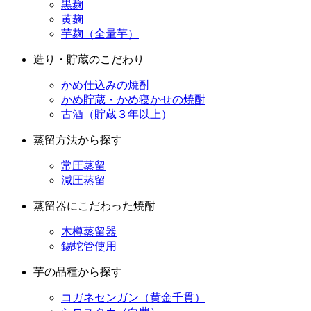
造り・貯蔵のこだわり
かめ仕込みの焼酎
かめ貯蔵・かめ寝かせの焼酎
古酒（貯蔵３年以上）
蒸留方法から探す
常圧蒸留
減圧蒸留
蒸留器にこだわった焼酎
木樽蒸留器
錫蛇管使用
芋の品種から探す
コガネセンガン（黄金千貫）
シロユタカ（白豊）
シロサツマ
クリコガネ（栗黄金）