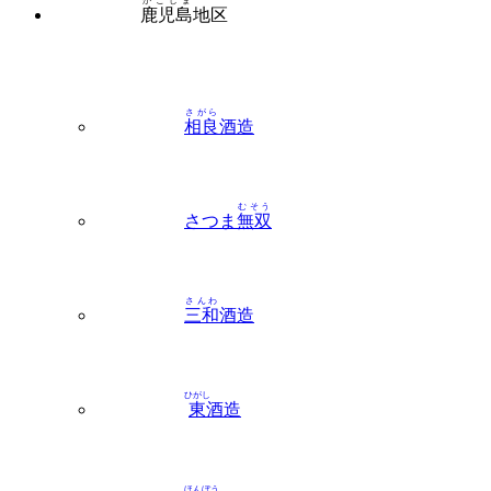
さがら
相良
酒造
むそう
さつま
無双
さんわ
三和
酒造
ひがし
東
酒造
ほんぼう
本坊
酒造