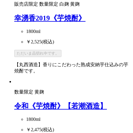
販売店限定
数量限定
白麹
黄麹
幸湧香2019《芋焼酎》
1800ml
￥2,525
(税込)
ただいま品切れ中です。
【丸西酒造】香りにこだわった熟成安納芋仕込みの芋
焼酎です。
数量限定
黄麹
令和《芋焼酎》【若潮酒造】
1800ml
￥2,475
(税込)