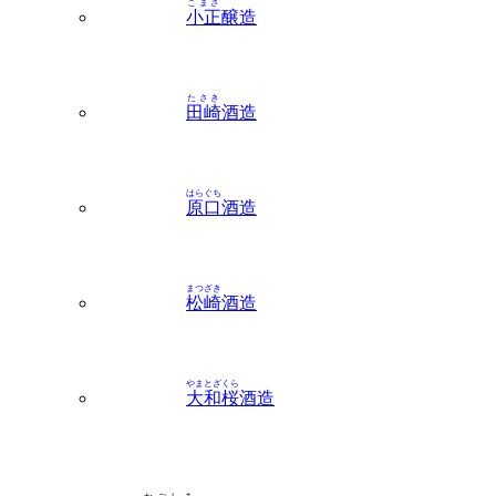
たさき
田崎
酒造
はらぐち
原口
酒造
まつざき
松崎
酒造
やまとざくら
大和桜
酒造
かごしま
鹿児島
地区