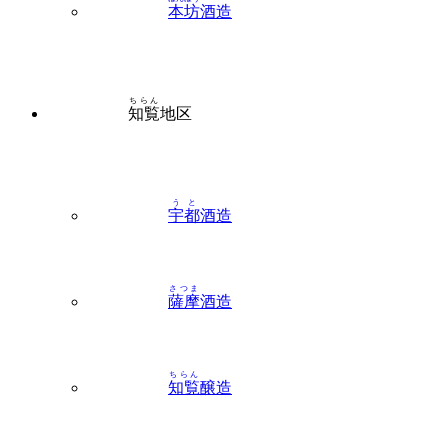
ちらん
知覧
地区
うと
宇都
酒造
さつま
薩摩
酒造
ちらん
知覧
醸造
ふきあげ
吹上
焼酎