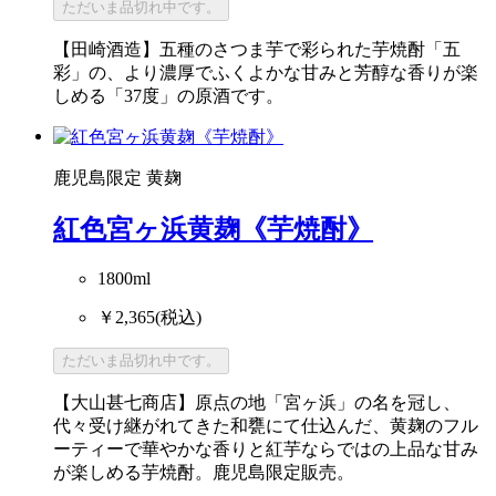
ただいま品切れ中です。
【田崎酒造】五種のさつま芋で彩られた芋焼酎「五
彩」の、より濃厚でふくよかな甘みと芳醇な香りが楽
しめる「37度」の原酒です。
鹿児島限定
黄麹
紅色宮ヶ浜黄麹《芋焼酎》
1800ml
￥2,365
(税込)
ただいま品切れ中です。
【大山甚七商店】原点の地「宮ヶ浜」の名を冠し、
代々受け継がれてきた和甕にて仕込んだ、黄麹のフル
ーティーで華やかな香りと紅芋ならではの上品な甘み
が楽しめる芋焼酎。鹿児島限定販売。