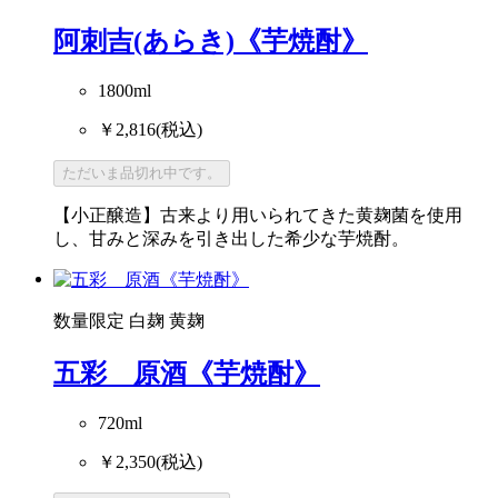
阿刺吉(あらき)《芋焼酎》
1800ml
￥2,816
(税込)
ただいま品切れ中です。
【小正醸造】古来より用いられてきた黄麹菌を使用
し、甘みと深みを引き出した希少な芋焼酎。
数量限定
白麹
黄麹
五彩 原酒《芋焼酎》
720ml
￥2,350
(税込)