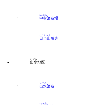
なかむら
中村
酒造場
ひなたやま
日当山
醸造
いずみ
出水
地区
いずみ
出水
酒造
おおいし
大石
酒造