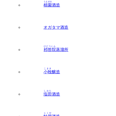
オガタマ酒造
けどういん
祁答院
蒸溜所
こまき
小牧
醸造
しおた
塩田
酒造
じくや
軸屋
酒造