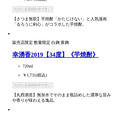
ただいま品切れ中です。
【さつま無双】芋焼酎「かたじけない」と人気漫画
「るろうに剣心」がコラボした芋焼酎。
販売店限定
数量限定
白麹
黄麹
幸湧香2019【34度】《芋焼酎》
720ml
￥1,731
(税込)
ただいま品切れ中です。
【丸西酒造】無加水でそのまま瓶詰めした濃厚な旨み
や香りが味わえる逸品。