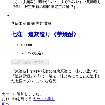
【さつま無双】後味がスッキリで飲みやすい黄麹造り
で年1回限定出荷の季節限定芋焼酎です。
季節限定
白麹
黒麹
黄麹
七窪 追麹造り《芋焼酎》
1800ml
￥3,355
(税込)
ただいま品切れ中です。
【東酒造】切れ味抜群の白麹原酒に、味わい豊かな
「追麹原酒」を加え、製法・味ともにとことん追求し
た七窪のプレミアムな逸品。
カートに追加しました。
お買い物を続ける
カートへ進む
前へ