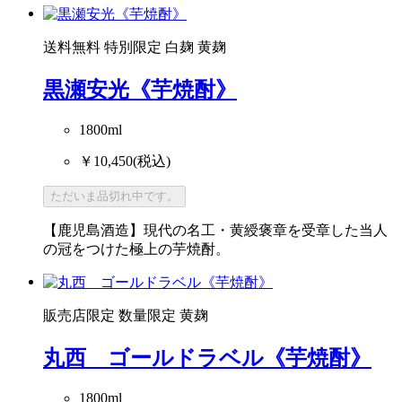
送料無料
特別限定
白麹
黄麹
黒瀬安光《芋焼酎》
1800ml
￥10,450
(税込)
ただいま品切れ中です。
【鹿児島酒造】現代の名工・黄綬褒章を受章した当人
の冠をつけた極上の芋焼酎。
販売店限定
数量限定
黄麹
丸西 ゴールドラベル《芋焼酎》
1800ml