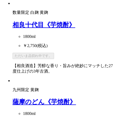
数量限定
白麹
黄麹
相良十代目《芋焼酎》
1800ml
￥2,750
(税込)
ただいま品切れ中です。
【相良酒造】芳醇な香り・旨みが絶妙にマッチした27
度仕上げの3年古酒。
九州限定
黄麹
薩摩のどん《芋焼酎》
1800ml