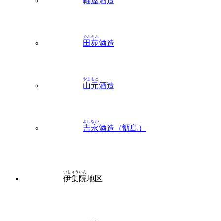
でんえん
田苑
酒造
やまもと
山元
酒造
よしなが
吉永
酒造（甑島）
いじゅういん
伊集院
地区
こまさ
小正
醸造