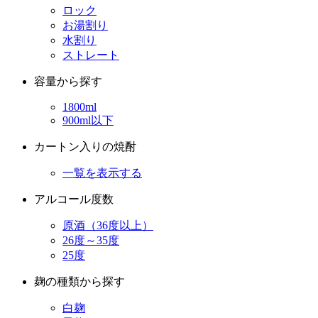
ストレート
容量から探す
1800ml
900ml以下
カートン入りの焼酎
一覧を表示する
アルコール度数
原酒（36度以上）
26度～35度
25度
麹の種類から探す
白麹
黒麹
黄麹
芋麹（全量芋）