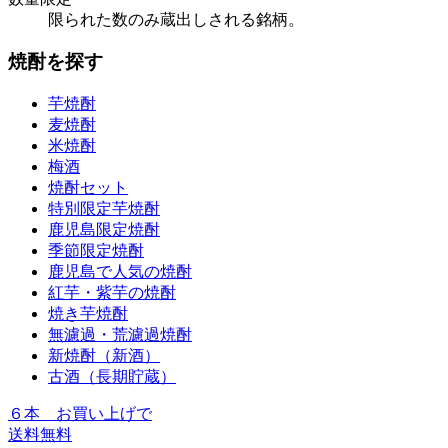
限られた数のみ蔵出しされる銘柄。
焼酎を探す
芋焼酎
麦焼酎
米焼酎
梅酒
焼酎セット
特別限定芋焼酎
鹿児島限定焼酎
季節限定焼酎
鹿児島で人気の焼酎
紅芋・紫芋の焼酎
焼き芋焼酎
無濾過・荒濾過焼酎
新焼酎（新酒）
古酒（長期貯蔵）
６本
お買い上げで
送料無料