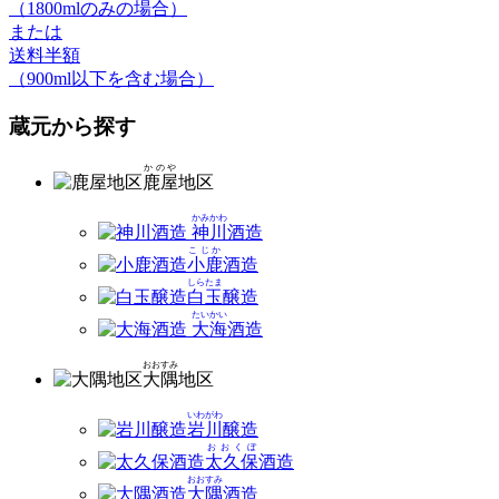
（1800mlのみの場合）
または
送料半額
（900ml以下を含む場合）
蔵元から探す
かのや
鹿屋
地区
かみかわ
神川
酒造
こじか
小鹿
酒造
しらたま
白玉
醸造
たいかい
大海
酒造
おおすみ
大隅
地区
いわがわ
岩川
醸造
おおくぼ
太久保
酒造
おおすみ
大隅
酒造