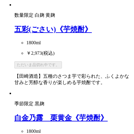
数量限定
白麹
黄麹
五彩(ごさい)《芋焼酎》
1800ml
￥2,973
(税込)
ただいま品切れ中です。
【田崎酒造】五種のさつま芋で彩られた、ふくよかな
甘みと芳醇な香りが楽しめる芋焼酎です。
季節限定
黒麹
白金乃露 栗黄金《芋焼酎》
1800ml