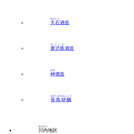
おおいし
大石
酒造
かごしま
鹿児島
酒造
かみ
神
酒造
ながしまけんじょう
長島研醸
せんだい
川内
地区