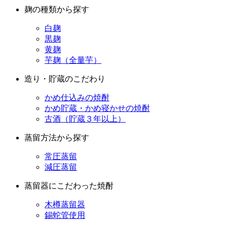
麹の種類から探す
白麹
黒麹
黄麹
芋麹（全量芋）
造り・貯蔵のこだわり
かめ仕込みの焼酎
かめ貯蔵・かめ寝かせの焼酎
古酒（貯蔵３年以上）
蒸留方法から探す
常圧蒸留
減圧蒸留
蒸留器にこだわった焼酎
木樽蒸留器
錫蛇管使用