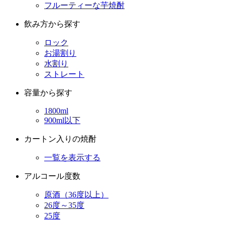
フルーティーな芋焼酎
飲み方から探す
ロック
お湯割り
水割り
ストレート
容量から探す
1800ml
900ml以下
カートン入りの焼酎
一覧を表示する
アルコール度数
原酒（36度以上）
26度～35度
25度