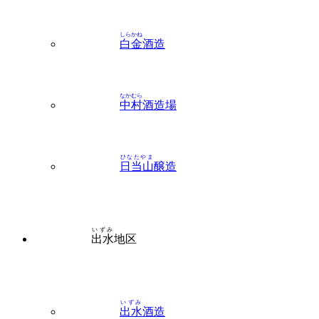
しらかね
白金
酒造
なかむら
中村
酒造場
ひなたやま
日当山
醸造
いずみ
出水
地区
いずみ
出水
酒造