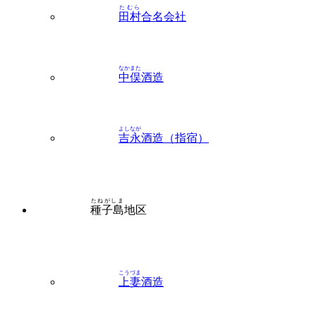
たむら
田村
合名会社
なかまた
中俣
酒造
よしなが
吉永
酒造（指宿）
たねがしま
種子島
地区
こうづま
上妻
酒造