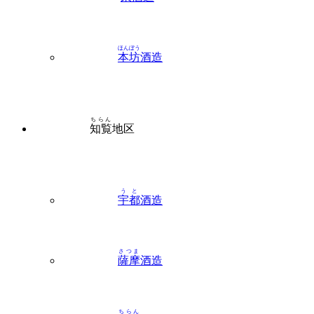
ほんぼう
本坊
酒造
ちらん
知覧
地区
うと
宇都
酒造
さつま
薩摩
酒造
ちらん