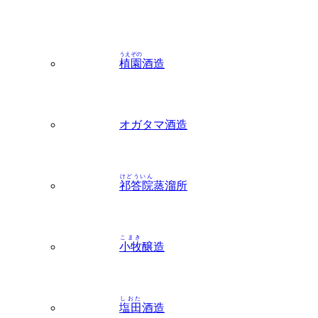
うえぞの
植園
酒造
オガタマ酒造
けどういん
祁答院
蒸溜所
こまき
小牧
醸造
しおた
塩田
酒造