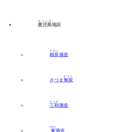
かごしま
鹿児島
地区
さがら
相良
酒造
むそう
さつま
無双
さんわ
三和
酒造
ひがし
東
酒造