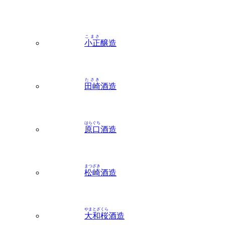
こまさ
小正
醸造
たさき
田崎
酒造
はらぐち
原口
酒造
まつざき
松崎
酒造
やまとざくら
大和桜
酒造