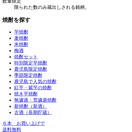
数量限定
限られた数のみ蔵出しされる銘柄。
焼酎を探す
芋焼酎
麦焼酎
米焼酎
梅酒
焼酎セット
特別限定芋焼酎
鹿児島限定焼酎
季節限定焼酎
鹿児島で人気の焼酎
紅芋・紫芋の焼酎
焼き芋焼酎
無濾過・荒濾過焼酎
新焼酎（新酒）
古酒（長期貯蔵）
６本
お買い上げで
送料無料