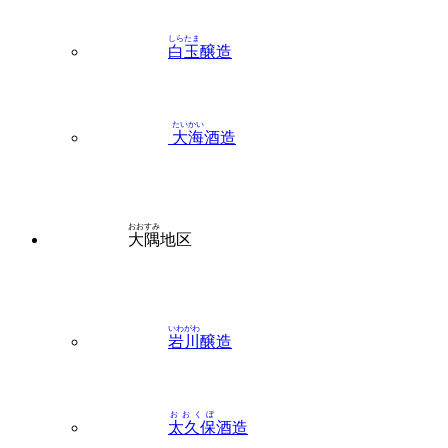
しらたま
白玉
醸造
たいかい
大海
酒造
おおすみ
大隅
地区
いわがわ
岩川
醸造
おおくぼ
太久保
酒造