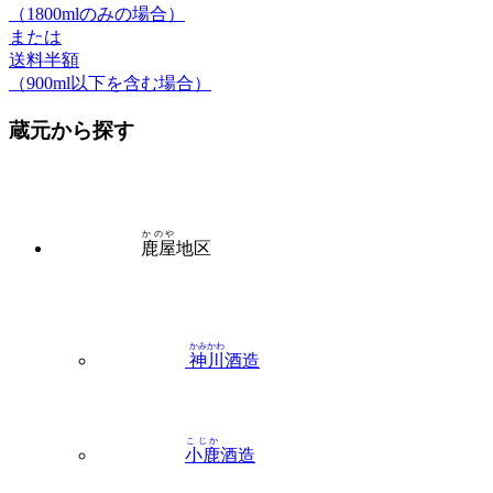
（1800mlのみの場合）
または
送料半額
（900ml以下を含む場合）
蔵元から探す
かのや
鹿屋
地区
かみかわ
神川
酒造
こじか
小鹿
酒造