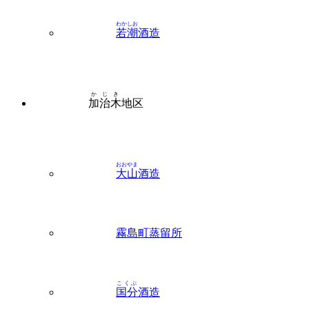
わかしお
若潮
酒造
かじき
加治木
地区
おおやま
大山
酒造
霧島町蒸留所
こくぶ
国分
酒造