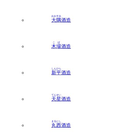
おおすみ
大隅
酒造
こば
木場
酒造
しんひら
新平
酒造
てんせい
天星
酒造
まるにし
丸西
酒造