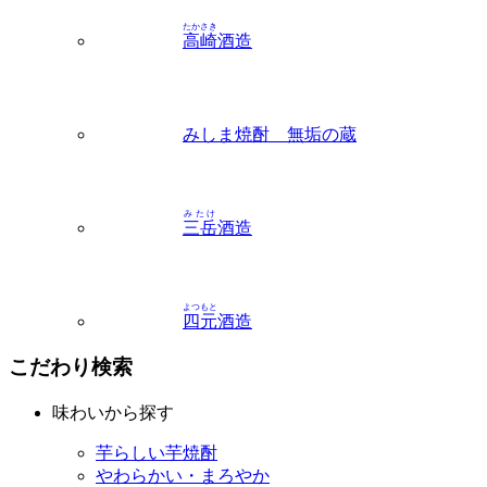
たかさき
高崎
酒造
みしま焼酎 無垢の蔵
みたけ
三岳
酒造
よつもと
四元
酒造
こだわり検索
味わいから探す
芋らしい芋焼酎
やわらかい・まろやか