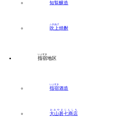
知覧
醸造
ふきあげ
吹上
焼酎
いぶすき
指宿
地区
いぶすき
指宿
酒造
おおやまじんしち
大山甚七商店