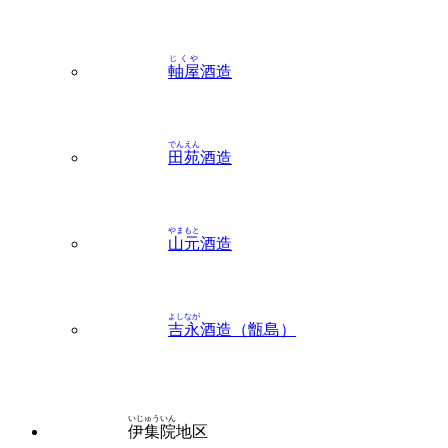
じくや
軸屋
酒造
でんえん
田苑
酒造
やまもと
山元
酒造
よしなが
吉永
酒造（甑島）
いじゅういん
伊集院
地区