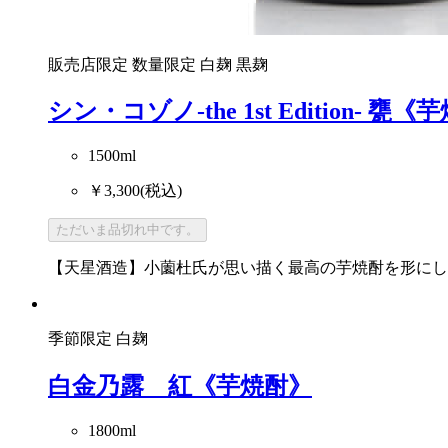
販売店限定
数量限定
白麹
黒麹
シン・コゾノ-the 1st Edition- 甕
1500ml
￥3,300
(税込)
ただいま品切れ中です。
【天星酒造】小薗杜氏が思い描く最高の芋焼酎を形にし
季節限定
白麹
白金乃露 紅《芋焼酎》
1800ml