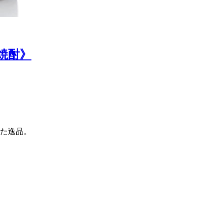
《芋焼酎》
た逸品。