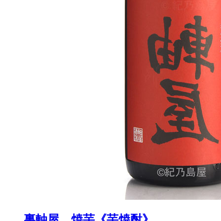
裏軸屋 焼芋《芋焼酎》