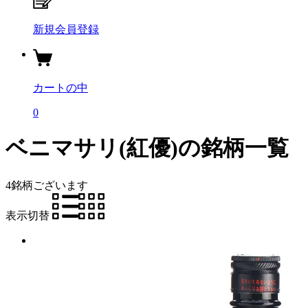
新規会員登録
カートの中
0
ベニマサリ(紅優)の銘柄一覧
4銘柄
ございます
表示切替