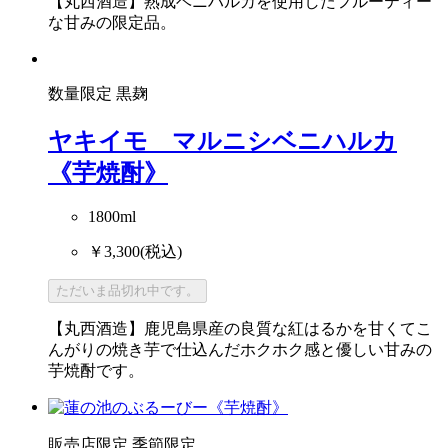
【丸西酒造】熟成ベニハルカを使用したフルーティー
な甘みの限定品。
数量限定
黒麹
ヤキイモ マルニシベニハルカ
《芋焼酎》
1800ml
￥3,300
(税込)
ただいま品切れ中です。
【丸西酒造】鹿児島県産の良質な紅はるかを甘くてこ
んがりの焼き芋で仕込んだホクホク感と優しい甘みの
芋焼酎です。
販売店限定
季節限定