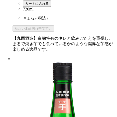
カートに入れる
720ml
￥1,727
(税込)
ただいま品切れ中です。
【丸西酒造】白麹特有のキレと飲みごたえを重視し、
まるで焼き芋でも食べているかのような濃厚な芋感が
楽しめる逸品です。