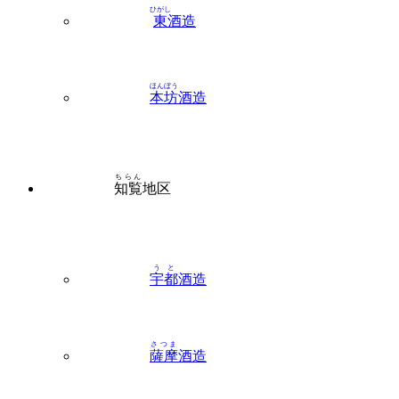
ひがし
東
酒造
ほんぼう
本坊
酒造
ちらん
知覧
地区
うと
宇都
酒造
さつま
薩摩
酒造