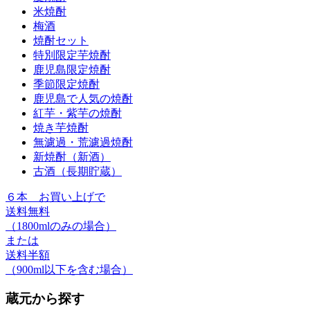
米焼酎
梅酒
焼酎セット
特別限定芋焼酎
鹿児島限定焼酎
季節限定焼酎
鹿児島で人気の焼酎
紅芋・紫芋の焼酎
焼き芋焼酎
無濾過・荒濾過焼酎
新焼酎（新酒）
古酒（長期貯蔵）
６本
お買い上げで
送料無料
（1800mlのみの場合）
または
送料半額
（900ml以下を含む場合）
蔵元から探す