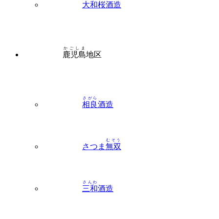
大和桜
酒造
かごしま
鹿児島
地区
さがら
相良
酒造
むそう
さつま
無双
さんわ
三和
酒造