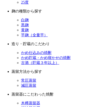
25度
麹の種類から探す
白麹
黒麹
黄麹
芋麹（全量芋）
造り・貯蔵のこだわり
かめ仕込みの焼酎
かめ貯蔵・かめ寝かせの焼酎
古酒（貯蔵３年以上）
蒸留方法から探す
常圧蒸留
減圧蒸留
蒸留器にこだわった焼酎
木樽蒸留器