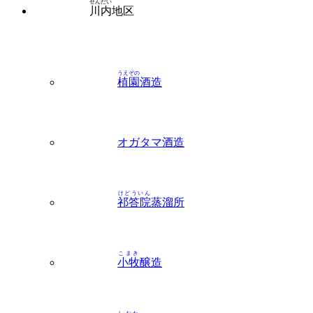
せんだい
川内
地区
うえぞの
植園
酒造
オガタマ酒造
けどういん
祁答院
蒸溜所
こまき
小牧
醸造