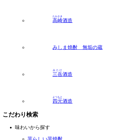
たかさき
高崎
酒造
みしま焼酎 無垢の蔵
みたけ
三岳
酒造
よつもと
四元
酒造
こだわり検索
味わいから探す
芋らしい芋焼酎