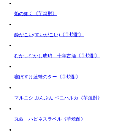
焔の如く《芋焼酎》
酔がこい(すいがこい)《芋焼酎》
むかしむかし琥珀 十年古酒《芋焼酎》
寝ぼすけ蓮蛙のター《芋焼酎》
マルニシ ぷんぷん ベニハルカ《芋焼酎》
丸西 ハピネスラベル《芋焼酎》