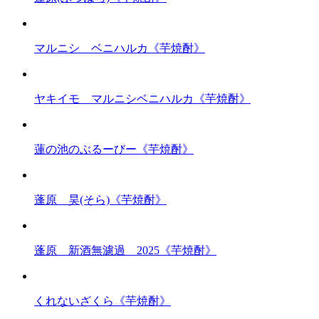
マルニシ ベニハルカ《芋焼酎》
ヤキイモ マルニシベニハルカ《芋焼酎》
蓮の池のぶるーびー《芋焼酎》
蓬原 昊(そら)《芋焼酎》
蓬原 新酒無濾過 2025《芋焼酎》
くれないざくら《芋焼酎》