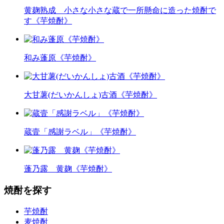
黄麹熟成 小さな小さな蔵で一所懸命に造った焼酎で
す《芋焼酎》
和み蓬原《芋焼酎》
大甘薯(だいかんしょ)古酒《芋焼酎》
蔵壹「感謝ラベル」《芋焼酎》
蓬乃露 黄麹《芋焼酎》
焼酎を探す
芋焼酎
麦焼酎