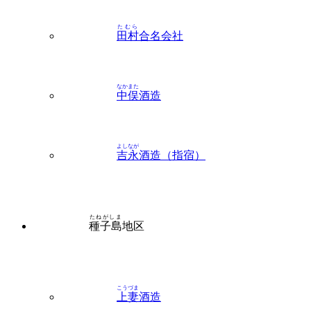
たむら
田村
合名会社
なかまた
中俣
酒造
よしなが
吉永
酒造（指宿）
たねがしま
種子島
地区
こうづま
上妻
酒造