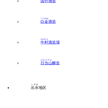
国分
酒造
しらかね
白金
酒造
なかむら
中村
酒造場
ひなたやま
日当山
醸造
いずみ
出水
地区