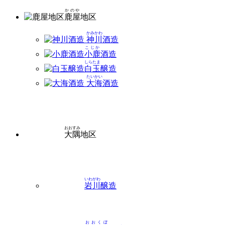
かのや
鹿屋
地区
かみかわ
神川
酒造
こじか
小鹿
酒造
しらたま
白玉
醸造
たいかい
大海
酒造
おおすみ
大隅
地区
いわがわ
岩川
醸造
おおくぼ