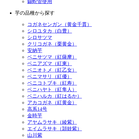
錫蛇管使用
芋の品種から探す
コガネセンガン（黄金千貫）
シロユタカ（白豊）
シロサツマ
クリコガネ（栗黄金）
安納芋
ベニサツマ（紅薩摩）
ベニアズマ（紅東）
ベニオトメ（紅乙女）
ベニマサリ（紅優）
ベニコトブキ（紅寿）
ベニハヤト（紅隼人）
ベニハルカ（紅はるか）
アカコガネ（紅黄金）
高系14号
金時芋
アヤムラサキ（綾紫）
エイムラサキ（頴娃紫）
山川紫