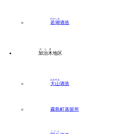
わかしお
若潮
酒造
かじき
加治木
地区
おおやま
大山
酒造
霧島町蒸留所
こくぶ