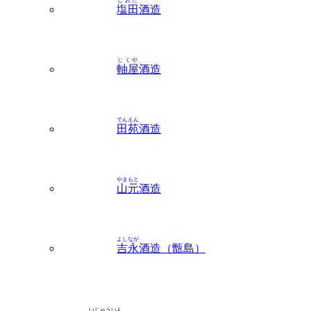
しおた
塩田
酒造
じくや
軸屋
酒造
でんえん
田苑
酒造
やまもと
山元
酒造
よしなが
吉永
酒造（甑島）
いじゅういん