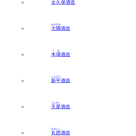
太久保
酒造
おおすみ
大隅
酒造
こば
木場
酒造
しんひら
新平
酒造
てんせい
天星
酒造
まるにし
丸西
酒造