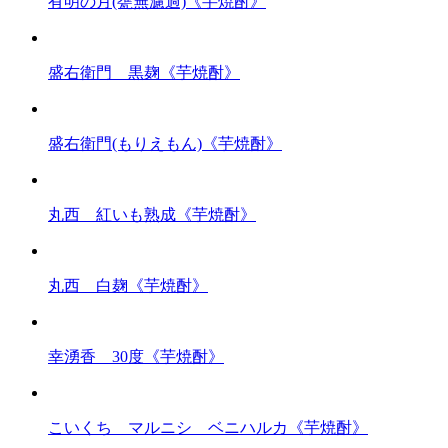
有明の月(甕無濾過)《芋焼酎》
盛右衛門 黒麹《芋焼酎》
盛右衛門(もりえもん)《芋焼酎》
丸西 紅いも熟成《芋焼酎》
丸西 白麹《芋焼酎》
幸湧香 30度《芋焼酎》
こいくち マルニシ ベニハルカ《芋焼酎》