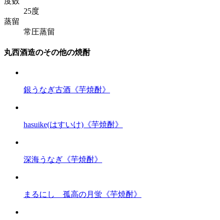
度数
25度
蒸留
常圧蒸留
丸西酒造のその他の焼酎
銀うなぎ古酒《芋焼酎》
hasuike(はすいけ)《芋焼酎》
深海うなぎ《芋焼酎》
まるにし 孤高の月蛍《芋焼酎》