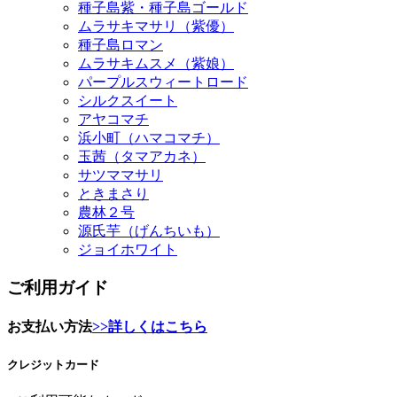
種子島紫・種子島ゴールド
ムラサキマサリ（紫優）
種子島ロマン
ムラサキムスメ（紫娘）
パープルスウィートロード
シルクスイート
アヤコマチ
浜小町（ハマコマチ）
玉茜（タマアカネ）
サツママサリ
ときまさり
農林２号
源氏芋（げんちいも）
ジョイホワイト
ご利用ガイド
お支払い方法
>>詳しくはこちら
クレジットカード