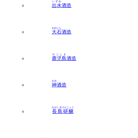
いずみ
出水
酒造
おおいし
大石
酒造
かごしま
鹿児島
酒造
かみ
神
酒造
ながしまけんじょう
長島研醸