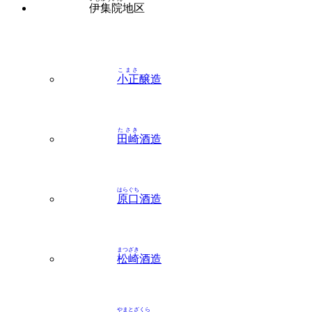
伊集院
地区
こまさ
小正
醸造
たさき
田崎
酒造
はらぐち
原口
酒造
まつざき
松崎
酒造
やまとざくら