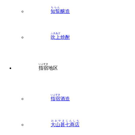
ちらん
知覧
醸造
ふきあげ
吹上
焼酎
いぶすき
指宿
地区
いぶすき
指宿
酒造
おおやまじんしち
大山甚七商店