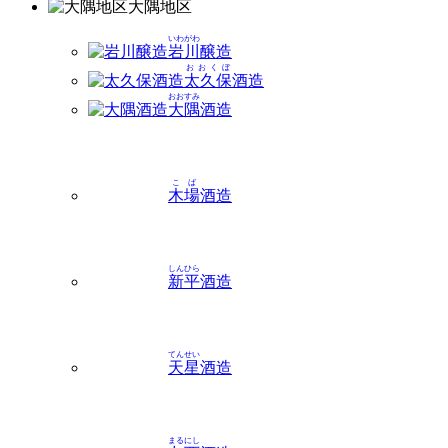
大隅
地区
いわがわ
岩川
醸造
おおくぼ
太久保
酒造
おおすみ
大隅
酒造
こば
木場
酒造
しんひら
新平
酒造
てんせい
天星
酒造
まるにし
丸西
酒造