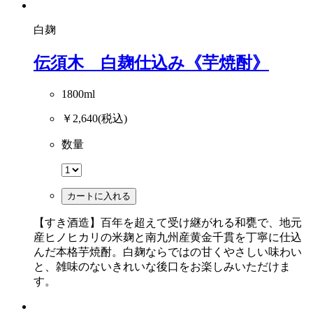
白麹
伝須木 白麹仕込み《芋焼酎》
1800ml
￥2,640
(税込)
数量
カートに入れる
【すき酒造】百年を超えて受け継がれる和甕で、地元
産ヒノヒカリの米麹と南九州産黄金千貫を丁寧に仕込
んだ本格芋焼酎。白麹ならではの甘くやさしい味わい
と、雑味のないきれいな後口をお楽しみいただけま
す。