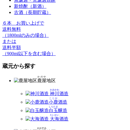
無濾過・荒濾過焼酎
新焼酎（新酒）
古酒（長期貯蔵）
６本
お買い上げで
送料無料
（1800mlのみの場合）
または
送料半額
（900ml以下を含む場合）
蔵元から探す
かのや
鹿屋
地区
かみかわ
神川
酒造
こじか
小鹿
酒造
しらたま
白玉
醸造
たいかい
大海
酒造
おおすみ