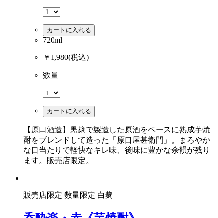
カートに入れる
720ml
￥1,980
(税込)
数量
カートに入れる
【原口酒造】黒麹で製造した原酒をベースに熟成芋焼
酎をブレンドして造った「原口屋甚衛門」。まろやか
な口当たりで軽快なキレ味、後味に豊かな余韻が残り
ます。販売店限定。
販売店限定
数量限定
白麹
呑酔楽・赤《芋焼酎》