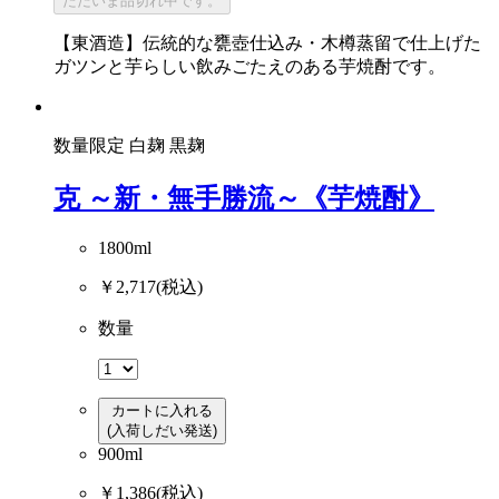
ただいま品切れ中です。
【東酒造】伝統的な甕壺仕込み・木樽蒸留で仕上げた
ガツンと芋らしい飲みごたえのある芋焼酎です。
数量限定
白麹
黒麹
克 ～新・無手勝流～《芋焼酎》
1800ml
￥2,717
(税込)
数量
カートに入れる
(入荷しだい発送)
900ml
￥1,386
(税込)