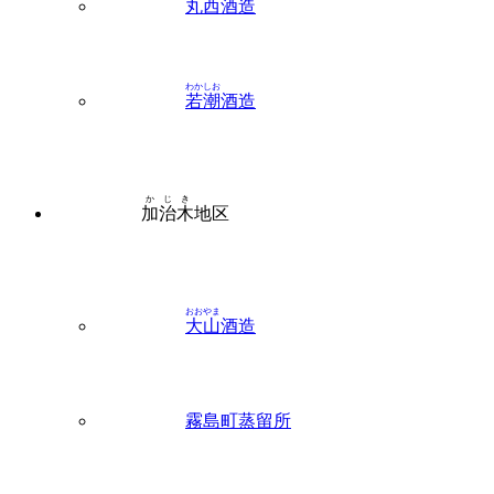
わかしお
若潮
酒造
かじき
加治木
地区
おおやま
大山
酒造
霧島町蒸留所
こくぶ
国分
酒造