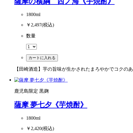
薩摩の横綱 西ノ海《芋焼酎》
1800ml
￥2,497
(税込)
数量
カートに入れる
【田崎酒造】芋の旨味が生かされたまろやかでコクのあ
鹿児島限定
黒麹
薩摩 夢七夕《芋焼酎》
1800ml
￥2,420
(税込)