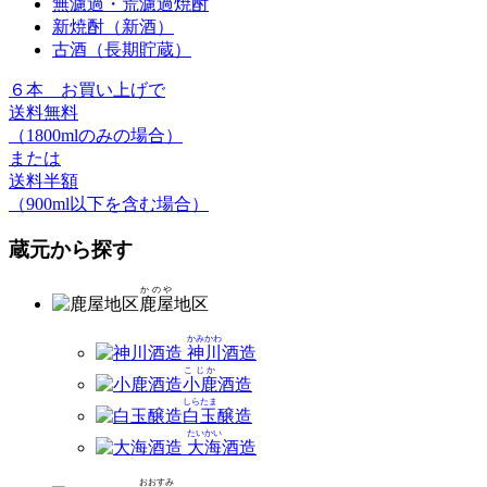
無濾過・荒濾過焼酎
新焼酎（新酒）
古酒（長期貯蔵）
６本
お買い上げで
送料無料
（1800mlのみの場合）
または
送料半額
（900ml以下を含む場合）
蔵元から探す
かのや
鹿屋
地区
かみかわ
神川
酒造
こじか
小鹿
酒造
しらたま
白玉
醸造
たいかい
大海
酒造
おおすみ