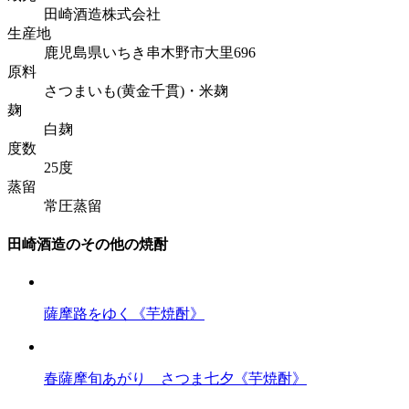
田崎酒造株式会社
生産地
鹿児島県いちき串木野市大里696
原料
さつまいも(黄金千貫)・米麹
麹
白麹
度数
25度
蒸留
常圧蒸留
田崎酒造のその他の焼酎
薩摩路をゆく《芋焼酎》
春薩摩旬あがり さつま七夕《芋焼酎》