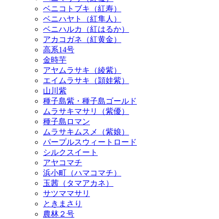
ベニハルカ（紅はるか）
アカコガネ（紅黄金）
高系14号
金時芋
アヤムラサキ（綾紫）
エイムラサキ（頴娃紫）
山川紫
種子島紫・種子島ゴールド
ムラサキマサリ（紫優）
種子島ロマン
ムラサキムスメ（紫娘）
パープルスウィートロード
シルクスイート
アヤコマチ
浜小町（ハマコマチ）
玉茜（タマアカネ）
サツママサリ
ときまさり
農林２号
源氏芋（げんちいも）
ジョイホワイト