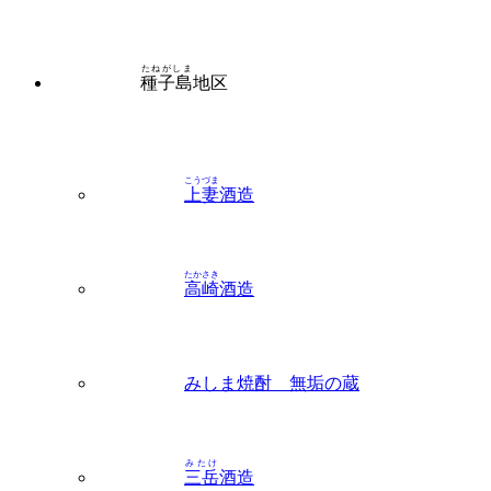
たねがしま
種子島
地区
こうづま
上妻
酒造
たかさき
高崎
酒造
みしま焼酎 無垢の蔵
みたけ
三岳
酒造