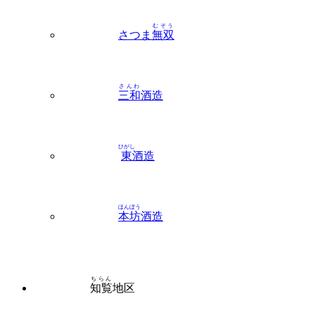
さんわ
三和
酒造
ひがし
東
酒造
ほんぼう
本坊
酒造
ちらん
知覧
地区
うと