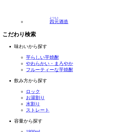
よつもと
四元
酒造
こだわり検索
味わいから探す
芋らしい芋焼酎
やわらかい・まろやか
フルーティーな芋焼酎
飲み方から探す
ロック
お湯割り
水割り
ストレート
容量から探す
1800ml
900ml以下
カートン入りの焼酎