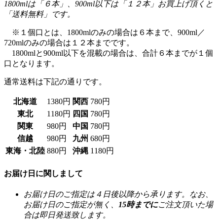
※１個口とは、1800mlのみの場合は６本まで、900ml／
720mlのみの場合は１２本までです。
1800mlと900ml以下を混載の場合は、合計６本までが１個
口となります。
通常送料は下記の通りです。
北海道
1380円
関西
780円
東北
1180円
四国
780円
関東
980円
中国
780円
信越
980円
九州
680円
東海・北陸
880円
沖縄
1180円
お届け日に関しまして
お届け日のご指定は４日後以降から承ります。なお、
お届け日のご指定が無く、
15時までに
ご注文頂いた場
合は即日発送致します。
（お支払方法が「クレジットカード」「代金引換」の
場合。「銀行振込」「郵便振込」の場合は15時までに
お振込が確認できた場合、即日発送致します。ただ