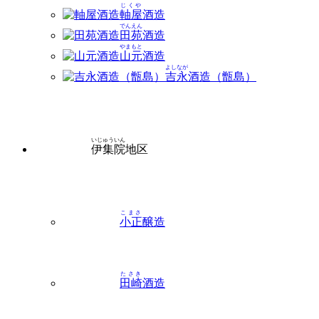
じくや
軸屋
酒造
でんえん
田苑
酒造
やまもと
山元
酒造
よしなが
吉永
酒造（甑島）
いじゅういん
伊集院
地区
こまさ
小正
醸造
たさき
田崎
酒造
はらぐち
原口
酒造