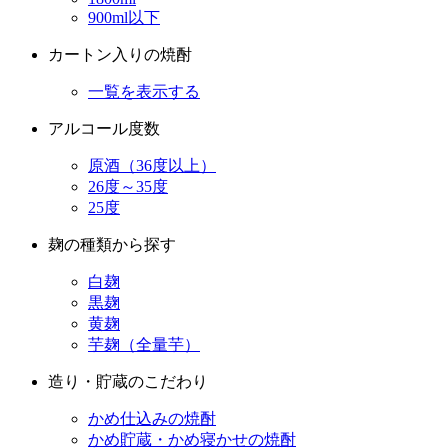
一覧を表示する
アルコール度数
原酒（36度以上）
26度～35度
25度
麹の種類から探す
白麹
黒麹
黄麹
芋麹（全量芋）
造り・貯蔵のこだわり
かめ仕込みの焼酎
かめ貯蔵・かめ寝かせの焼酎
古酒（貯蔵３年以上）
蒸留方法から探す