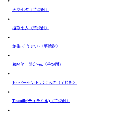
天空七夕《芋焼酎》
復刻七夕《芋焼酎》
創生(そうせい)《芋焼酎》
蔵酔笑 限定ver.《芋焼酎》
100パーセント ボクらの《芋焼酎》
Tiramille(ティラミル)《芋焼酎》