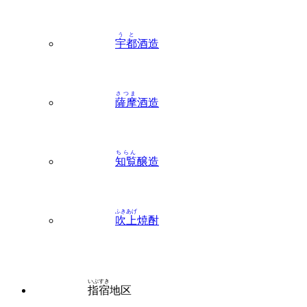
宇都
酒造
さつま
薩摩
酒造
ちらん
知覧
醸造
ふきあげ
吹上
焼酎
いぶすき
指宿
地区