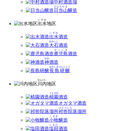
中村
酒造場
ひなたやま
日当山
醸造
いずみ
出水
地区
いずみ
出水
酒造
おおいし
大石
酒造
かごしま
鹿児島
酒造
かみ
神
酒造
ながしまけんじょう
長島研醸
せんだい
川内
地区
うえぞの
植園
酒造
オガタマ酒造
けどういん
祁答院
蒸溜所
こまき
小牧
醸造
しおた
塩田
酒造