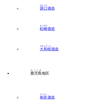
まつざき
松崎
酒造
やまとざくら
大和桜
酒造
かごしま
鹿児島
地区
さがら
相良
酒造
むそう
さつま
無双