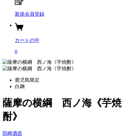
新規会員登録
カートの中
0
鹿児島限定
白麹
薩摩の横綱 西ノ海《芋焼
酎》
田崎酒造