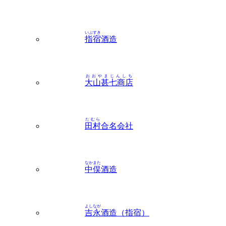
いぶすき
指宿
酒造
おおやまじんしち
大山甚七商店
たむら
田村
合名会社
なかまた
中俣
酒造
よしなが
吉永
酒造（指宿）