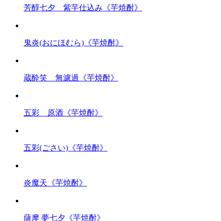
芳醇七夕 紫芋仕込み《芋焼酎》
鬼炎(おにほむら)《芋焼酎》
蔵酔笑 無濾過《芋焼酎》
五彩 原酒《芋焼酎》
五彩(ごさい)《芋焼酎》
炎魔天《芋焼酎》
薩摩 夢七夕《芋焼酎》