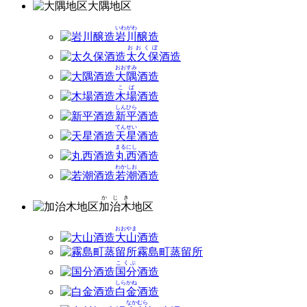
大隅
地区
いわがわ
岩川
醸造
おおくぼ
太久保
酒造
おおすみ
大隅
酒造
こば
木場
酒造
しんひら
新平
酒造
てんせい
天星
酒造
まるにし
丸西
酒造
わかしお
若潮
酒造
かじき
加治木
地区
おおやま
大山
酒造
霧島町蒸留所
こくぶ
国分
酒造
しらかね
白金
酒造
なかむら