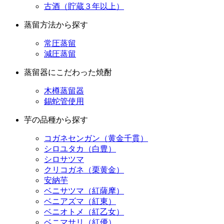
常圧蒸留
減圧蒸留
蒸留器にこだわった焼酎
木樽蒸留器
錫蛇管使用
芋の品種から探す
コガネセンガン（黄金千貫）
シロユタカ（白豊）
シロサツマ
クリコガネ（栗黄金）
安納芋
ベニサツマ（紅薩摩）
ベニアズマ（紅東）
ベニオトメ（紅乙女）
ベニマサリ（紅優）
ベニコトブキ（紅寿）
ベニハヤト（紅隼人）