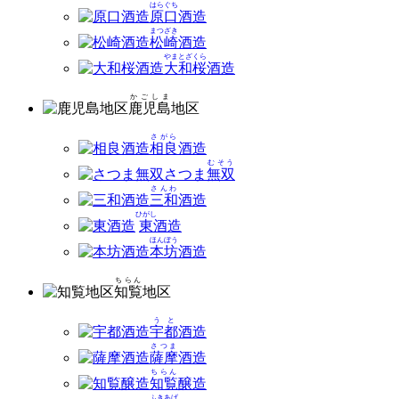
はらぐち
原口
酒造
まつざき
松崎
酒造
やまとざくら
大和桜
酒造
かごしま
鹿児島
地区
さがら
相良
酒造
むそう
さつま
無双
さんわ
三和
酒造
ひがし
東
酒造
ほんぼう
本坊
酒造
ちらん
知覧
地区
うと
宇都
酒造
さつま
薩摩
酒造
ちらん
知覧
醸造
ふきあげ