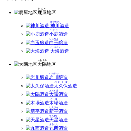
かのや
鹿屋
地区
かみかわ
神川
酒造
こじか
小鹿
酒造
しらたま
白玉
醸造
たいかい
大海
酒造
おおすみ
大隅
地区
いわがわ
岩川
醸造
おおくぼ
太久保
酒造
おおすみ
大隅
酒造
こば
木場
酒造
しんひら
新平
酒造
てんせい
天星
酒造
まるにし
丸西
酒造