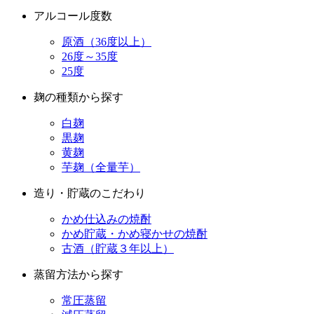
アルコール度数
原酒（36度以上）
26度～35度
25度
麹の種類から探す
白麹
黒麹
黄麹
芋麹（全量芋）
造り・貯蔵のこだわり
かめ仕込みの焼酎
かめ貯蔵・かめ寝かせの焼酎
古酒（貯蔵３年以上）
蒸留方法から探す
常圧蒸留