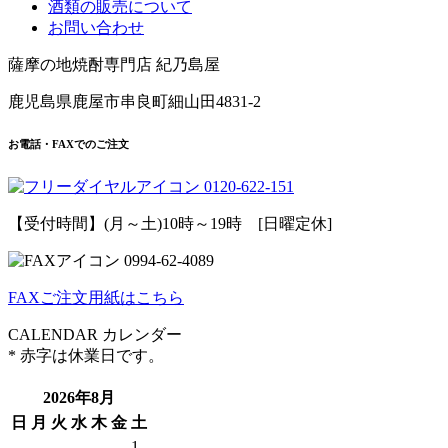
酒類の販売について
お問い合わせ
薩摩の地焼酎専門店 紀乃島屋
鹿児島県鹿屋市串良町細山田4831-2
お電話・FAXでのご注文
0120
-
622
-
151
【受付時間】(月～土)10時～19時 [日曜定休]
0994
-
62
-
4089
FAXご注文用紙はこちら
CALENDAR
カレンダー
* 赤字は休業日です。
2026年8月
日
月
火
水
木
金
土
1