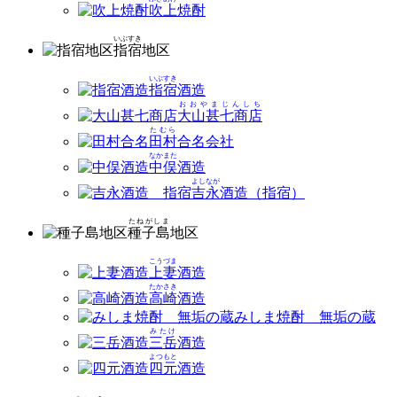
吹上
焼酎
いぶすき
指宿
地区
いぶすき
指宿
酒造
おおやまじんしち
大山甚七商店
たむら
田村
合名会社
なかまた
中俣
酒造
よしなが
吉永
酒造（指宿）
たねがしま
種子島
地区
こうづま
上妻
酒造
たかさき
高崎
酒造
みしま焼酎 無垢の蔵
みたけ
三岳
酒造
よつもと
四元
酒造