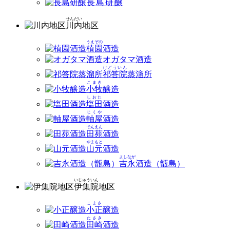
長島研醸
せんだい
川内
地区
うえぞの
植園
酒造
オガタマ酒造
けどういん
祁答院
蒸溜所
こまき
小牧
醸造
しおた
塩田
酒造
じくや
軸屋
酒造
でんえん
田苑
酒造
やまもと
山元
酒造
よしなが
吉永
酒造（甑島）
いじゅういん
伊集院
地区
こまさ
小正
醸造
たさき
田崎
酒造