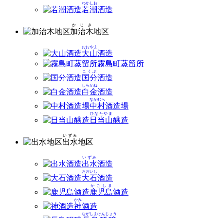
わかしお
若潮
酒造
かじき
加治木
地区
おおやま
大山
酒造
霧島町蒸留所
こくぶ
国分
酒造
しらかね
白金
酒造
なかむら
中村
酒造場
ひなたやま
日当山
醸造
いずみ
出水
地区
いずみ
出水
酒造
おおいし
大石
酒造
かごしま
鹿児島
酒造
かみ
神
酒造
ながしまけんじょう