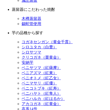
減圧蒸留
蒸留器にこだわった焼酎
木樽蒸留器
錫蛇管使用
芋の品種から探す
コガネセンガン（黄金千貫）
シロユタカ（白豊）
シロサツマ
クリコガネ（栗黄金）
安納芋
ベニサツマ（紅薩摩）
ベニアズマ（紅東）
ベニオトメ（紅乙女）
ベニマサリ（紅優）
ベニコトブキ（紅寿）
ベニハヤト（紅隼人）
ベニハルカ（紅はるか）
アカコガネ（紅黄金）
高系14号