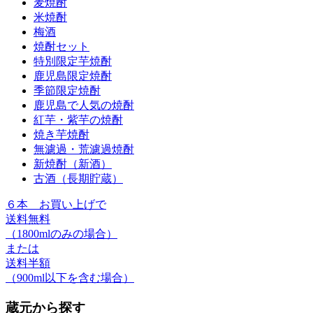
麦焼酎
米焼酎
梅酒
焼酎セット
特別限定芋焼酎
鹿児島限定焼酎
季節限定焼酎
鹿児島で人気の焼酎
紅芋・紫芋の焼酎
焼き芋焼酎
無濾過・荒濾過焼酎
新焼酎（新酒）
古酒（長期貯蔵）
６本
お買い上げで
送料無料
（1800mlのみの場合）
または
送料半額
（900ml以下を含む場合）
蔵元から探す