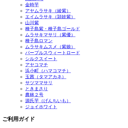
金時芋
アヤムラサキ（綾紫）
エイムラサキ（頴娃紫）
山川紫
種子島紫・種子島ゴールド
ムラサキマサリ（紫優）
種子島ロマン
ムラサキムスメ（紫娘）
パープルスウィートロード
シルクスイート
アヤコマチ
浜小町（ハマコマチ）
玉茜（タマアカネ）
サツママサリ
ときまさり
農林２号
源氏芋（げんちいも）
ジョイホワイト
ご利用ガイド