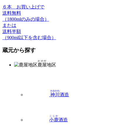
６本
お買い上げで
送料無料
（1800mlのみの場合）
または
送料半額
（900ml以下を含む場合）
蔵元から探す
かのや
鹿屋
地区
かみかわ
神川
酒造
こじか
小鹿
酒造