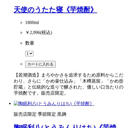
天使のうたた寝《芋焼酎》
1800ml
￥2,996
(税込)
数量
カートに入れる
【若潮酒造】まろやかさを追求するため原料からこだ
わり、さらに「かめ壷仕込み」「木樽蒸留」「かめ壺
貯蔵」と伝統的な造りで醸された、優しい口当たりの
芋焼酎です。販売店限定。
販売店限定
季節限定
黒麹
陶眠利八(とうみんりはち)《芋焼