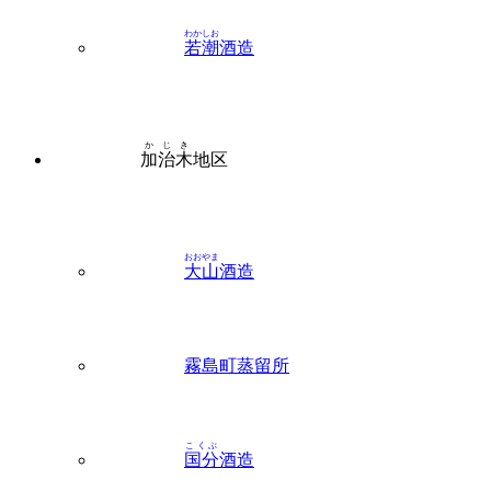
わかしお
若潮
酒造
かじき
加治木
地区
おおやま
大山
酒造
霧島町蒸留所
こくぶ
国分
酒造