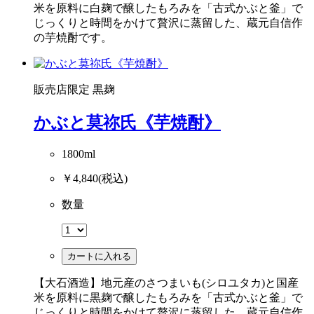
米を原料に白麹で醸したもろみを「古式かぶと釜」で
じっくりと時間をかけて贅沢に蒸留した、蔵元自信作
の芋焼酎です。
販売店限定
黒麹
かぶと莫祢氏《芋焼酎》
1800ml
￥4,840
(税込)
数量
カートに入れる
【大石酒造】地元産のさつまいも(シロユタカ)と国産
米を原料に黒麹で醸したもろみを「古式かぶと釜」で