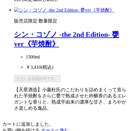
回の限定蔵出し銘柄。
販売店限定
数量限定
シン・コゾノ -the 2nd Edition- 甕
ver《芋焼酎》
1500ml
￥3,410
(税込)
ただいま品切れ中です。
【天星酒造】小薗杜氏のこだわりを詰めまくって造ら
れた芋焼酎をさらに甕で熟成させた吟醸香のあるエレ
ガントな香りと、熟成芋由来の濃厚な甘さ、まろやか
さ楽しめる逸品。
カートに追加しました。