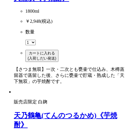
1800ml
￥2,948
(税込)
数量
カートに入れる
(入荷しだい発送)
【さつま無双】一次・二次とも甕壷で仕込み、木樽蒸
留器で蒸留した後、さらに甕壷で貯蔵・熟成した「天
下無双」の芋焼酎です。
販売店限定
白麹
天乃鶴亀(てんのつるかめ)《芋焼
酎》