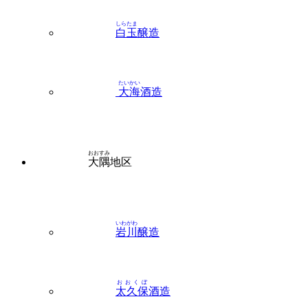
しらたま
白玉
醸造
たいかい
大海
酒造
おおすみ
大隅
地区
いわがわ
岩川
醸造
おおくぼ
太久保
酒造