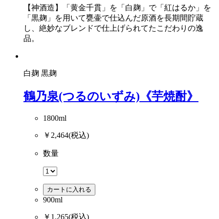
【神酒造】「黄金千貫」を「白麹」で「紅はるか」を
「黒麹」を用いて甕壷で仕込んだ原酒を長期間貯蔵
し、絶妙なブレンドで仕上げられてたこだわりの逸
品。
白麹
黒麹
鶴乃泉(つるのいずみ)《芋焼酎》
1800ml
￥2,464
(税込)
数量
カートに入れる
900ml
￥1,265
(税込)