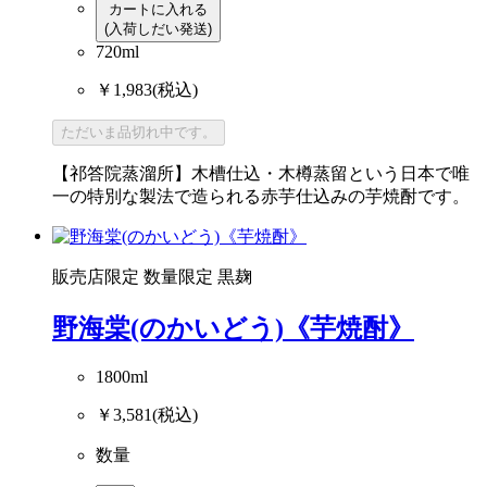
カートに入れる
(入荷しだい発送)
720ml
￥1,983
(税込)
ただいま品切れ中です。
【祁答院蒸溜所】木槽仕込・木樽蒸留という日本で唯
一の特別な製法で造られる赤芋仕込みの芋焼酎です。
販売店限定
数量限定
黒麹
野海棠(のかいどう)《芋焼酎》
1800ml
￥3,581
(税込)
数量