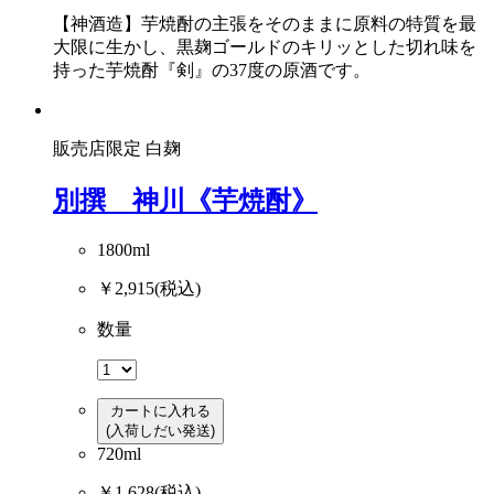
【神酒造】芋焼酎の主張をそのままに原料の特質を最
大限に生かし、黒麹ゴールドのキリッとした切れ味を
持った芋焼酎『剣』の37度の原酒です。
販売店限定
白麹
別撰 神川《芋焼酎》
1800ml
￥2,915
(税込)
数量
カートに入れる
(入荷しだい発送)
720ml
￥1,628
(税込)