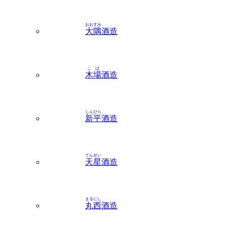
おおすみ
大隅
酒造
こば
木場
酒造
しんひら
新平
酒造
てんせい
天星
酒造
まるにし
丸西
酒造