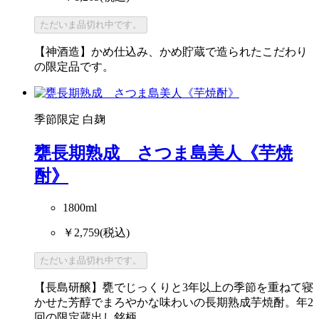
ただいま品切れ中です。
【神酒造】かめ仕込み、かめ貯蔵で造られたこだわり
の限定品です。
季節限定
白麹
甕長期熟成 さつま島美人《芋焼
酎》
1800ml
￥2,759
(税込)
ただいま品切れ中です。
【長島研醸】甕でじっくりと3年以上の季節を重ねて寝
かせた芳醇でまろやかな味わいの長期熟成芋焼酎。年2