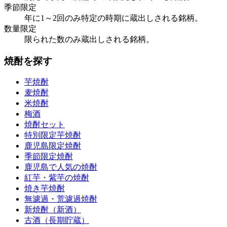
季節限定
年に1～2回のみ特定の時期に蔵出しされる銘柄。
数量限定
限られた数のみ蔵出しされる銘柄。
焼酎を探す
芋焼酎
麦焼酎
米焼酎
梅酒
焼酎セット
特別限定芋焼酎
鹿児島限定焼酎
季節限定焼酎
鹿児島で人気の焼酎
紅芋・紫芋の焼酎
焼き芋焼酎
無濾過・荒濾過焼酎
新焼酎（新酒）
古酒（長期貯蔵）