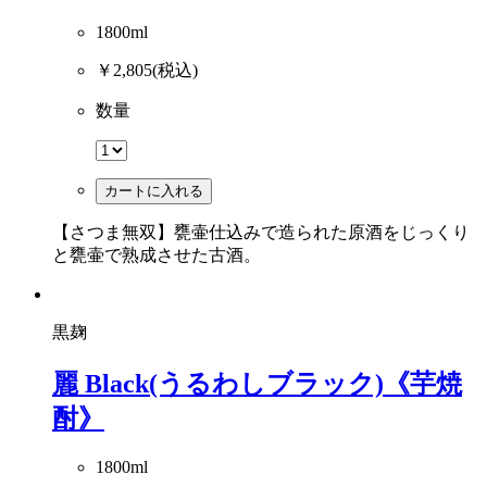
1800ml
￥2,805
(税込)
数量
カートに入れる
【さつま無双】甕壷仕込みで造られた原酒をじっくり
と甕壷で熟成させた古酒。
黒麹
麗 Black(うるわしブラック)《芋焼
酎》
1800ml