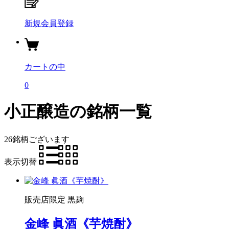
新規会員登録
カートの中
0
小正醸造の銘柄一覧
26銘柄
ございます
表示切替
販売店限定
黒麹
金峰 眞酒《芋焼酎》