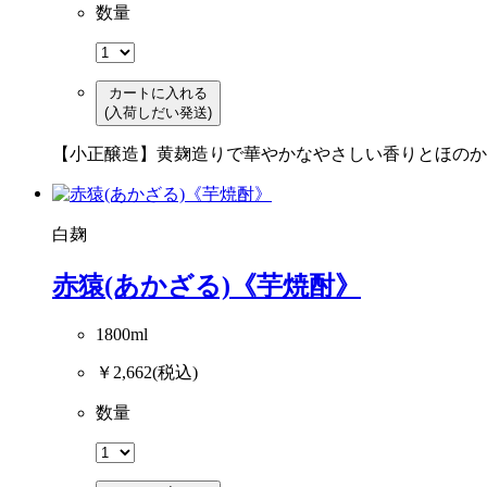
数量
カートに入れる
(入荷しだい発送)
【小正醸造】黄麹造りで華やかなやさしい香りとほのか
白麹
赤猿(あかざる)《芋焼酎》
1800ml
￥2,662
(税込)
数量