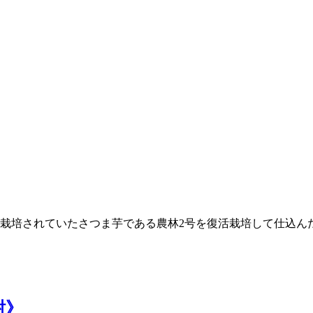
て栽培されていたさつま芋である農林2号を復活栽培して仕込ん
酎》