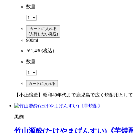
数量
カートに入れる
(入荷しだい発送)
900ml
￥1,430
(税込)
数量
カートに入れる
【小正醸造】昭和40年代まで鹿児島で広く焼酎用とし
黒麹
竹山源酔(たけやまげんすい)《芋焼