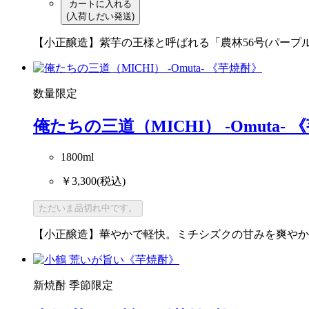
カートに入れる
(入荷しだい発送)
【小正醸造】紫芋の王様と呼ばれる「農林56号(パー
数量限定
俺たちの三道（MICHI） -Omuta-
1800ml
￥3,300
(税込)
ただいま品切れ中です。
【小正醸造】華やかで軽快。ミチシズクの甘みを爽やか
新焼酎
季節限定