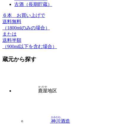
古酒（長期貯蔵）
６本
お買い上げで
送料無料
（1800mlのみの場合）
または
送料半額
（900ml以下を含む場合）
蔵元から探す
かのや
鹿屋
地区
かみかわ
神川
酒造