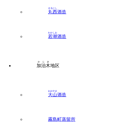
まるにし
丸西
酒造
わかしお
若潮
酒造
かじき
加治木
地区
おおやま
大山
酒造
霧島町蒸留所