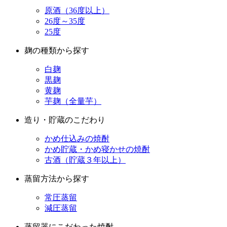
原酒（36度以上）
26度～35度
25度
麹の種類から探す
白麹
黒麹
黄麹
芋麹（全量芋）
造り・貯蔵のこだわり
かめ仕込みの焼酎
かめ貯蔵・かめ寝かせの焼酎
古酒（貯蔵３年以上）
蒸留方法から探す
常圧蒸留
減圧蒸留
蒸留器にこだわった焼酎