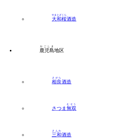
やまとざくら
大和桜
酒造
かごしま
鹿児島
地区
さがら
相良
酒造
むそう
さつま
無双
さんわ
三和
酒造