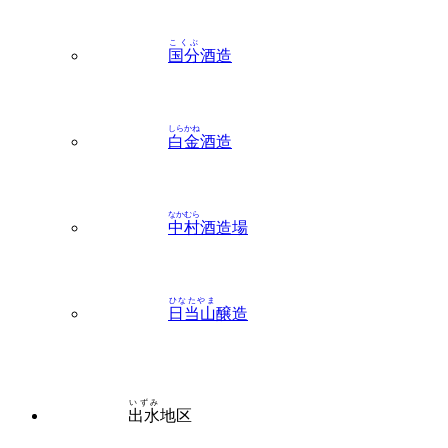
こくぶ
国分
酒造
しらかね
白金
酒造
なかむら
中村
酒造場
ひなたやま
日当山
醸造
いずみ
出水
地区