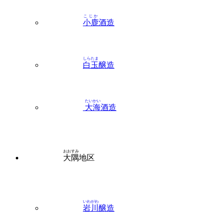
こじか
小鹿
酒造
しらたま
白玉
醸造
たいかい
大海
酒造
おおすみ
大隅
地区
いわがわ
岩川
醸造