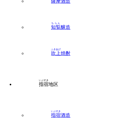
薩摩
酒造
ちらん
知覧
醸造
ふきあげ
吹上
焼酎
いぶすき
指宿
地区
いぶすき
指宿
酒造