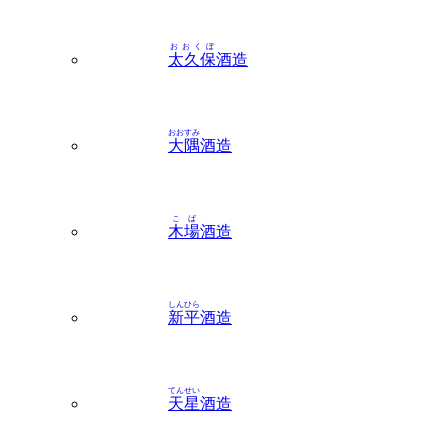
おおくぼ
太久保
酒造
おおすみ
大隅
酒造
こば
木場
酒造
しんひら
新平
酒造
てんせい
天星
酒造