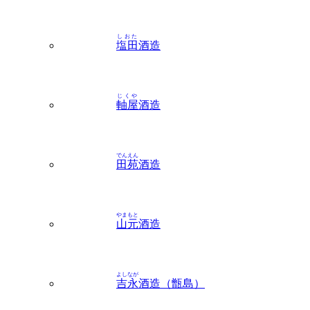
しおた
塩田
酒造
じくや
軸屋
酒造
でんえん
田苑
酒造
やまもと
山元
酒造
よしなが
吉永
酒造（甑島）