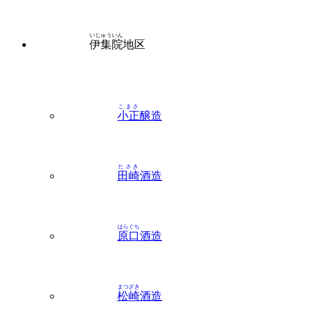
いじゅういん
伊集院
地区
こまさ
小正
醸造
たさき
田崎
酒造
はらぐち
原口
酒造
まつざき
松崎
酒造