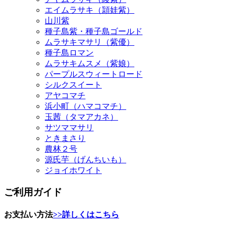
エイムラサキ（頴娃紫）
山川紫
種子島紫・種子島ゴールド
ムラサキマサリ（紫優）
種子島ロマン
ムラサキムスメ（紫娘）
パープルスウィートロード
シルクスイート
アヤコマチ
浜小町（ハマコマチ）
玉茜（タマアカネ）
サツママサリ
ときまさり
農林２号
源氏芋（げんちいも）
ジョイホワイト
ご利用ガイド
お支払い方法
>>詳しくはこちら