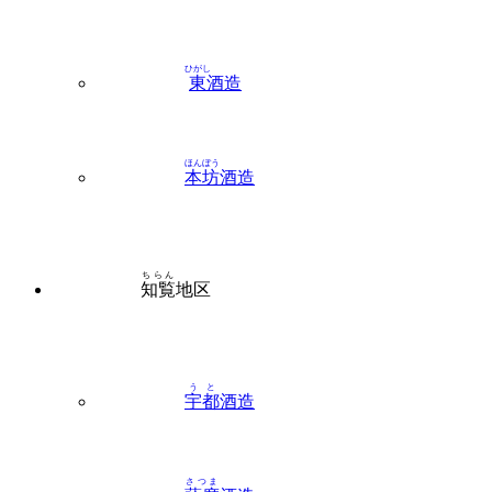
ひがし
東
酒造
ほんぼう
本坊
酒造
ちらん
知覧
地区
うと
宇都
酒造
さつま