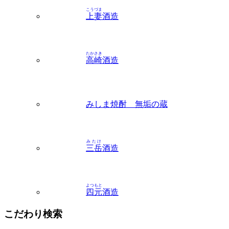
こうづま
上妻
酒造
たかさき
高崎
酒造
みしま焼酎 無垢の蔵
みたけ
三岳
酒造
よつもと
四元
酒造
こだわり検索