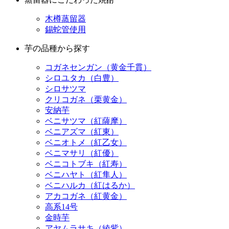
木樽蒸留器
錫蛇管使用
芋の品種から探す
コガネセンガン（黄金千貫）
シロユタカ（白豊）
シロサツマ
クリコガネ（栗黄金）
安納芋
ベニサツマ（紅薩摩）
ベニアズマ（紅東）
ベニオトメ（紅乙女）
ベニマサリ（紅優）
ベニコトブキ（紅寿）
ベニハヤト（紅隼人）
ベニハルカ（紅はるか）
アカコガネ（紅黄金）
高系14号
金時芋
アヤムラサキ（綾紫）