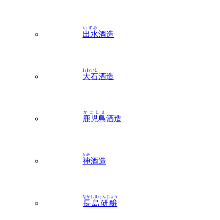
いずみ
出水
酒造
おおいし
大石
酒造
かごしま
鹿児島
酒造
かみ
神
酒造
ながしまけんじょう
長島研醸