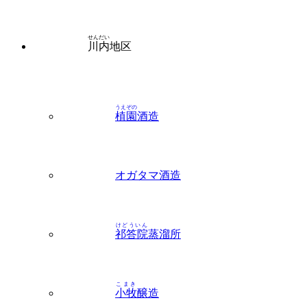
せんだい
川内
地区
うえぞの
植園
酒造
オガタマ酒造
けどういん
祁答院
蒸溜所
こまき
小牧
醸造