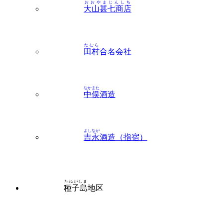
おおやまじんしち
大山甚七商店
たむら
田村
合名会社
なかまた
中俣
酒造
よしなが
吉永
酒造（指宿）
たねがしま
種子島
地区