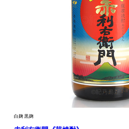
白麹
黒麹