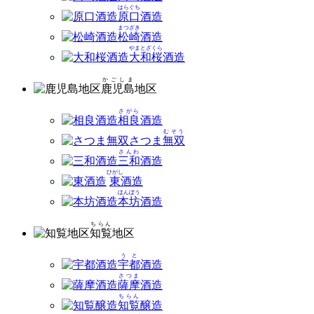
はらぐち
原口
酒造
まつざき
松崎
酒造
やまとざくら
大和桜
酒造
かごしま
鹿児島
地区
さがら
相良
酒造
むそう
さつま
無双
さんわ
三和
酒造
ひがし
東
酒造
ほんぼう
本坊
酒造
ちらん
知覧
地区
うと
宇都
酒造
さつま
薩摩
酒造
ちらん
知覧
醸造