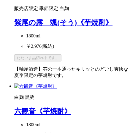
販売店限定
季節限定
白麹
紫尾の露 颯(そう)《芋焼酎》
1800ml
￥2,976
(税込)
ただいま品切れ中です。
【軸屋酒造】芯の一本通ったキリッとのどごし爽快な
夏季限定の芋焼酎です。
白麹
黒麹
六観音《芋焼酎》
1800ml