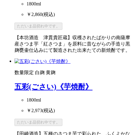
1800ml
￥2,860
(税込)
ただいま品切れ中です。
【本坊酒造 津貫貴匠蔵】収穫されたばかりの南薩摩
産さつま芋「紅さつま」を原料に昔ながらの手造り黒
麹甕壷仕込みにて製造された出来たての新焼酎です。
数量限定
白麹
黄麹
五彩(ごさい)《芋焼酎》
1800ml
￥2,973
(税込)
ただいま品切れ中です。
【田崎酒造】五種のさつま芋で彩られた、ふくよかな