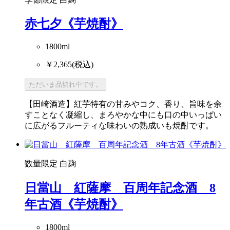
季節限定
白麹
赤七夕《芋焼酎》
1800ml
￥2,365
(税込)
ただいま品切れ中です。
【田崎酒造】紅芋特有の甘みやコク、香り、旨味を余
すことなく凝縮し、まろやかな中にも口の中いっぱい
に広がるフルーティな味わいの熟成いも焼酎です。
数量限定
白麹
日當山 紅薩摩 百周年記念酒 8
年古酒《芋焼酎》
1800ml