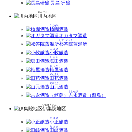
長島研醸
せんだい
川内
地区
うえぞの
植園
酒造
オガタマ酒造
けどういん
祁答院
蒸溜所
こまき
小牧
醸造
しおた
塩田
酒造
じくや
軸屋
酒造
でんえん
田苑
酒造
やまもと
山元
酒造
よしなが
吉永
酒造（甑島）
いじゅういん
伊集院
地区
こまさ
小正
醸造
たさき
田崎
酒造