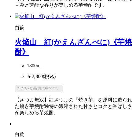
甘みと芳醇な香りが楽しめる芋焼酎です。
白麹
火焔山 紅(かえんざんべに)《芋焼
酎》
1800ml
￥2,860
(税込)
ただいま品切れ中です。
【さつま無双】紅さつまの「焼き芋」を原料に造られ
た焼き芋焼酎独特の濃縮された甘さとコクと香ばしさ
が楽しめる芋焼酎。
白麹