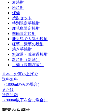
麦焼酎
米焼酎
梅酒
焼酎セット
特別限定芋焼酎
鹿児島限定焼酎
季節限定焼酎
鹿児島で人気の焼酎
紅芋・紫芋の焼酎
焼き芋焼酎
無濾過・荒濾過焼酎
新焼酎（新酒）
古酒（長期貯蔵）
６本
お買い上げで
送料無料
（1800mlのみの場合）
または
送料半額
（900ml以下を含む場合）