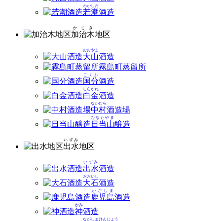
わかしお
若潮
酒造
かじき
加治木
地区
おおやま
大山
酒造
霧島町蒸留所
こくぶ
国分
酒造
しらかね
白金
酒造
なかむら
中村
酒造場
ひなたやま
日当山
醸造
いずみ
出水
地区
いずみ
出水
酒造
おおいし
大石
酒造
かごしま
鹿児島
酒造
かみ
神
酒造
ながしまけんじょう