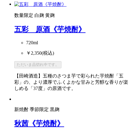
数量限定
白麹
黄麹
五彩 原酒《芋焼酎》
720ml
￥2,350
(税込)
ただいま品切れ中です。
【田崎酒造】五種のさつま芋で彩られた芋焼酎「五
彩」の、より濃厚でふくよかな甘みと芳醇な香りが楽
しめる「37度」の原酒です。
新焼酎
季節限定
黒麹
秋茜《芋焼酎》