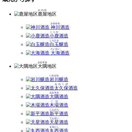
蔵元から探す
かのや
鹿屋
地区
かみかわ
神川
酒造
こじか
小鹿
酒造
しらたま
白玉
醸造
たいかい
大海
酒造
おおすみ
大隅
地区
いわがわ
岩川
醸造
おおくぼ
太久保
酒造
おおすみ
大隅
酒造
こば
木場
酒造
しんひら
新平
酒造
てんせい
天星
酒造
まるにし
丸西
酒造