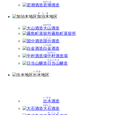
わかしお
若潮
酒造
かじき
加治木
地区
おおやま
大山
酒造
霧島町蒸留所
こくぶ
国分
酒造
しらかね
白金
酒造
なかむら
中村
酒造場
ひなたやま
日当山
醸造
いずみ
出水
地区
いずみ
出水
酒造
おおいし
大石
酒造
かごしま