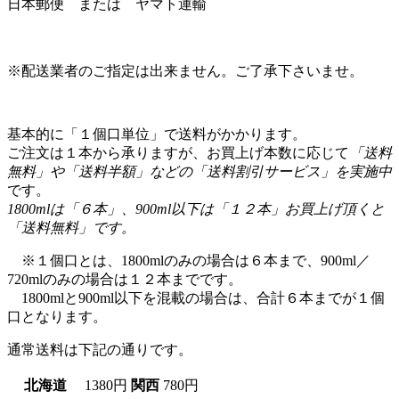
日本郵便 または ヤマト運輸
※配送業者のご指定は出来ません。ご了承下さいませ。
基本的に「１個口単位」で送料がかかります。
ご注文は１本から承りますが、お買上げ本数に応じて
「送料
無料」や「送料半額」などの「送料割引サービス」を実施中
です。
1800mlは「６本」、900ml以下は「１２本」お買上げ頂くと
「送料無料」です。
※１個口とは、1800mlのみの場合は６本まで、900ml／
720mlのみの場合は１２本までです。
1800mlと900ml以下を混載の場合は、合計６本までが１個
口となります。
通常送料は下記の通りです。
北海道
1380円
関西
780円