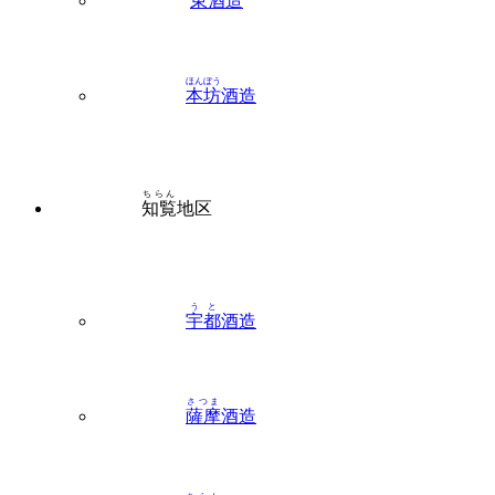
東
酒造
ほんぼう
本坊
酒造
ちらん
知覧
地区
うと
宇都
酒造
さつま
薩摩
酒造