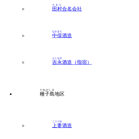
たむら
田村
合名会社
なかまた
中俣
酒造
よしなが
吉永
酒造（指宿）
たねがしま
種子島
地区
こうづま
上妻
酒造