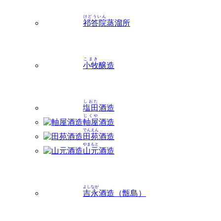
けどういん
祁答院
蒸溜所
こまき
小牧
醸造
しおた
塩田
酒造
じくや
軸屋
酒造
でんえん
田苑
酒造
やまもと
山元
酒造
よしなが
吉永
酒造（甑島）