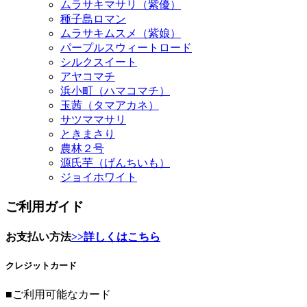
ムラサキマサリ（紫優）
種子島ロマン
ムラサキムスメ（紫娘）
パープルスウィートロード
シルクスイート
アヤコマチ
浜小町（ハマコマチ）
玉茜（タマアカネ）
サツママサリ
ときまさり
農林２号
源氏芋（げんちいも）
ジョイホワイト
ご利用ガイド
お支払い方法
>>詳しくはこちら
クレジットカード
■ご利用可能なカード