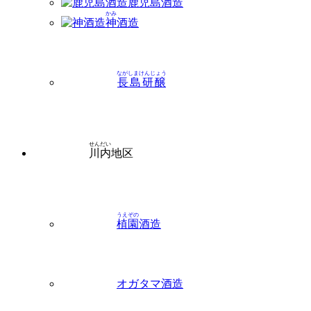
鹿児島
酒造
かみ
神
酒造
ながしまけんじょう
長島研醸
せんだい
川内
地区
うえぞの
植園
酒造
オガタマ酒造