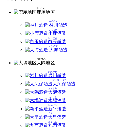
かのや
鹿屋
地区
かみかわ
神川
酒造
こじか
小鹿
酒造
しらたま
白玉
醸造
たいかい
大海
酒造
おおすみ
大隅
地区
いわがわ
岩川
醸造
おおくぼ
太久保
酒造
おおすみ
大隅
酒造
こば
木場
酒造
しんひら
新平
酒造
てんせい
天星
酒造
まるにし
丸西
酒造