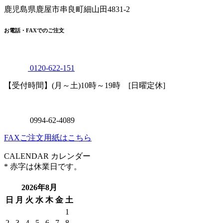
鹿児島県鹿屋市串良町細山田4831-2
お電話・FAXでのご注文
0120
-
622
-
151
【受付時間】(月～土)10時～19時 [日曜定休]
0994
-
62
-
4089
FAXご注文用紙はこちら
CALENDAR
カレンダー
* 赤字は休業日です。
2026年8月
日
月
火
水
木
金
土
1
2
3
4
5
6
7
8