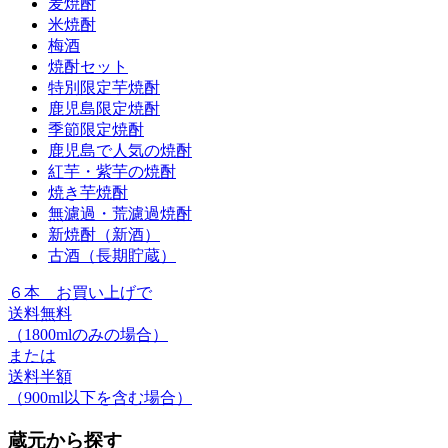
麦焼酎
米焼酎
梅酒
焼酎セット
特別限定芋焼酎
鹿児島限定焼酎
季節限定焼酎
鹿児島で人気の焼酎
紅芋・紫芋の焼酎
焼き芋焼酎
無濾過・荒濾過焼酎
新焼酎（新酒）
古酒（長期貯蔵）
６本
お買い上げで
送料無料
（1800mlのみの場合）
または
送料半額
（900ml以下を含む場合）
蔵元から探す