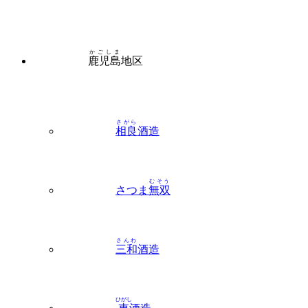
かごしま
鹿児島
地区
さがら
相良
酒造
むそう
さつま
無双
さんわ
三和
酒造
ひがし