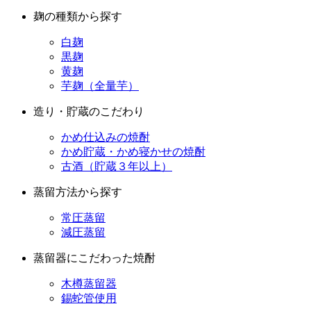
麹の種類から探す
白麹
黒麹
黄麹
芋麹（全量芋）
造り・貯蔵のこだわり
かめ仕込みの焼酎
かめ貯蔵・かめ寝かせの焼酎
古酒（貯蔵３年以上）
蒸留方法から探す
常圧蒸留
減圧蒸留
蒸留器にこだわった焼酎
木樽蒸留器
錫蛇管使用