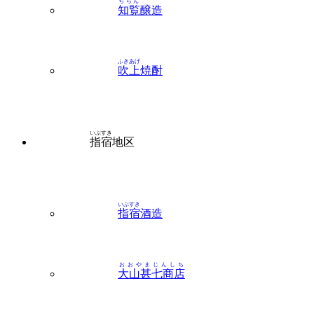
ちらん
知覧
醸造
ふきあげ
吹上
焼酎
いぶすき
指宿
地区
いぶすき
指宿
酒造
おおやまじんしち
大山甚七商店