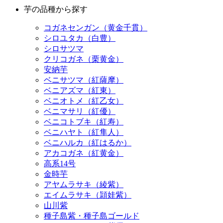
芋の品種から探す
コガネセンガン（黄金千貫）
シロユタカ（白豊）
シロサツマ
クリコガネ（栗黄金）
安納芋
ベニサツマ（紅薩摩）
ベニアズマ（紅東）
ベニオトメ（紅乙女）
ベニマサリ（紅優）
ベニコトブキ（紅寿）
ベニハヤト（紅隼人）
ベニハルカ（紅はるか）
アカコガネ（紅黄金）
高系14号
金時芋
アヤムラサキ（綾紫）
エイムラサキ（頴娃紫）
山川紫
種子島紫・種子島ゴールド