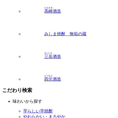
たかさき
高崎
酒造
みしま焼酎 無垢の蔵
みたけ
三岳
酒造
よつもと
四元
酒造
こだわり検索
味わいから探す
芋らしい芋焼酎
やわらかい・まろやか