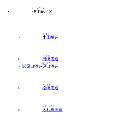
いじゅういん
伊集院
地区
こまさ
小正
醸造
たさき
田崎
酒造
はらぐち
原口
酒造
まつざき
松崎
酒造
やまとざくら
大和桜
酒造