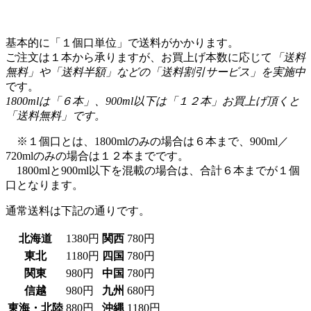
基本的に「１個口単位」で送料がかかります。
ご注文は１本から承りますが、お買上げ本数に応じて
「送料
無料」や「送料半額」などの「送料割引サービス」を実施中
です。
1800mlは「６本」、900ml以下は「１２本」お買上げ頂くと
「送料無料」です。
※１個口とは、1800mlのみの場合は６本まで、900ml／
720mlのみの場合は１２本までです。
1800mlと900ml以下を混載の場合は、合計６本までが１個
口となります。
通常送料は下記の通りです。
北海道
1380円
関西
780円
東北
1180円
四国
780円
関東
980円
中国
780円
信越
980円
九州
680円
東海・北陸
880円
沖縄
1180円