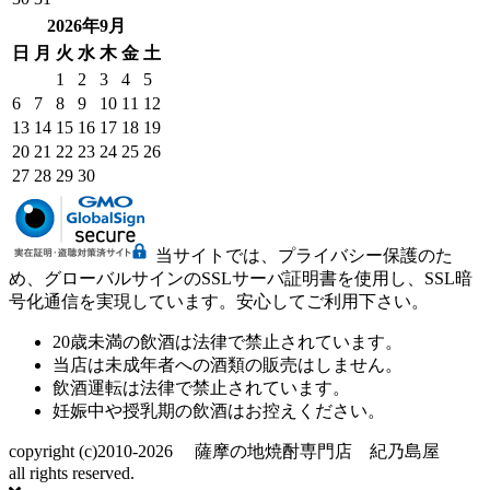
2026年9月
日
月
火
水
木
金
土
1
2
3
4
5
6
7
8
9
10
11
12
13
14
15
16
17
18
19
20
21
22
23
24
25
26
27
28
29
30
当サイトでは、プライバシー保護のた
め、グローバルサインのSSLサーバ証明書を使用し、SSL暗
号化通信を実現しています。安心してご利用下さい。
20歳未満の飲酒は法律で禁止されています。
当店は未成年者への酒類の販売はしません。
飲酒運転は法律で禁止されています。
妊娠中や授乳期の飲酒はお控えください。
copyright (c)2010-2026 薩摩の地焼酎専門店 紀乃島屋
all rights reserved.