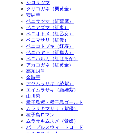
シロサツマ
クリコガネ（栗黄金）
安納芋
ベニサツマ（紅薩摩）
ベニアズマ（紅東）
ベニオトメ（紅乙女）
ベニマサリ（紅優）
ベニコトブキ（紅寿）
ベニハヤト（紅隼人）
ベニハルカ（紅はるか）
アカコガネ（紅黄金）
高系14号
金時芋
アヤムラサキ（綾紫）
エイムラサキ（頴娃紫）
山川紫
種子島紫・種子島ゴールド
ムラサキマサリ（紫優）
種子島ロマン
ムラサキムスメ（紫娘）
パープルスウィートロード