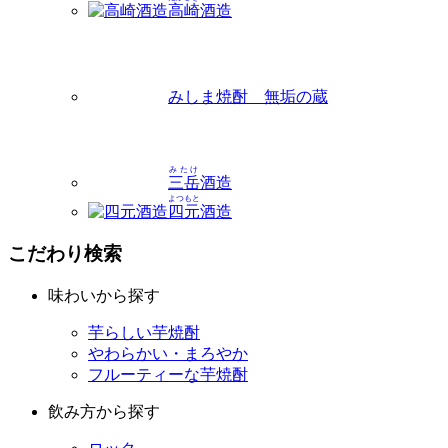
高崎
酒造
みしま焼酎 無垢の蔵
みたけ
三岳
酒造
よつもと
四元
酒造
こだわり検索
味わいから探す
芋らしい芋焼酎
やわらかい・まろやか
フルーティーな芋焼酎
飲み方から探す