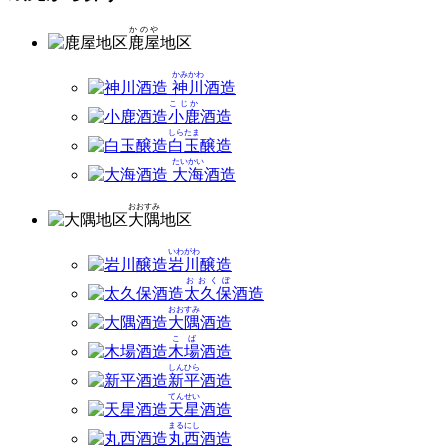
かのや
鹿屋
地区
かみかわ
神川
酒造
こじか
小鹿
酒造
しらたま
白玉
醸造
たいかい
大海
酒造
おおすみ
大隅
地区
いわがわ
岩川
醸造
おおくぼ
太久保
酒造
おおすみ
大隅
酒造
こば
木場
酒造
しんひら
新平
酒造
てんせい
天星
酒造
まるにし
丸西
酒造