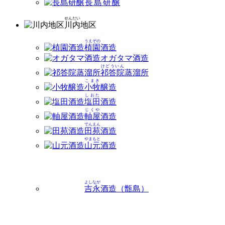
長島研醸
せんだい
川内
地区
うえぞの
植園
酒造
オガタマ酒造
けどういん
祁答院
蒸溜所
こまき
小牧
醸造
しおた
塩田
酒造
じくや
軸屋
酒造
でんえん
田苑
酒造
やまもと
山元
酒造
よしなが
吉永
酒造（甑島）