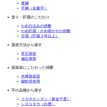
黄麹
芋麹（全量芋）
造り・貯蔵のこだわり
かめ仕込みの焼酎
かめ貯蔵・かめ寝かせの焼酎
古酒（貯蔵３年以上）
蒸留方法から探す
常圧蒸留
減圧蒸留
蒸留器にこだわった焼酎
木樽蒸留器
錫蛇管使用
芋の品種から探す
コガネセンガン（黄金千貫）
シロユタカ（白豊）