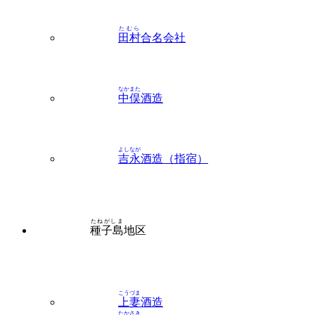
たむら
田村
合名会社
なかまた
中俣
酒造
よしなが
吉永
酒造（指宿）
たねがしま
種子島
地区
こうづま
上妻
酒造
たかさき