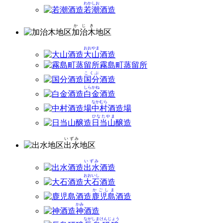
わかしお
若潮
酒造
かじき
加治木
地区
おおやま
大山
酒造
霧島町蒸留所
こくぶ
国分
酒造
しらかね
白金
酒造
なかむら
中村
酒造場
ひなたやま
日当山
醸造
いずみ
出水
地区
いずみ
出水
酒造
おおいし
大石
酒造
かごしま
鹿児島
酒造
かみ
神
酒造
ながしまけんじょう