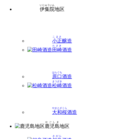
いじゅういん
伊集院
地区
こまさ
小正
醸造
たさき
田崎
酒造
はらぐち
原口
酒造
まつざき
松崎
酒造
やまとざくら
大和桜
酒造
かごしま
鹿児島
地区
さがら