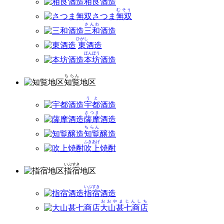
相良
酒造
むそう
さつま
無双
さんわ
三和
酒造
ひがし
東
酒造
ほんぼう
本坊
酒造
ちらん
知覧
地区
うと
宇都
酒造
さつま
薩摩
酒造
ちらん
知覧
醸造
ふきあげ
吹上
焼酎
いぶすき
指宿
地区
いぶすき
指宿
酒造
おおやまじんしち
大山甚七商店