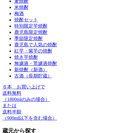
麦焼酎
米焼酎
梅酒
焼酎セット
特別限定芋焼酎
鹿児島限定焼酎
季節限定焼酎
鹿児島で人気の焼酎
紅芋・紫芋の焼酎
焼き芋焼酎
無濾過・荒濾過焼酎
新焼酎（新酒）
古酒（長期貯蔵）
６本
お買い上げで
送料無料
（1800mlのみの場合）
または
送料半額
（900ml以下を含む場合）
蔵元から探す