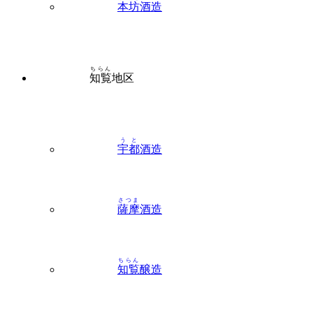
本坊
酒造
ちらん
知覧
地区
うと
宇都
酒造
さつま
薩摩
酒造
ちらん
知覧
醸造