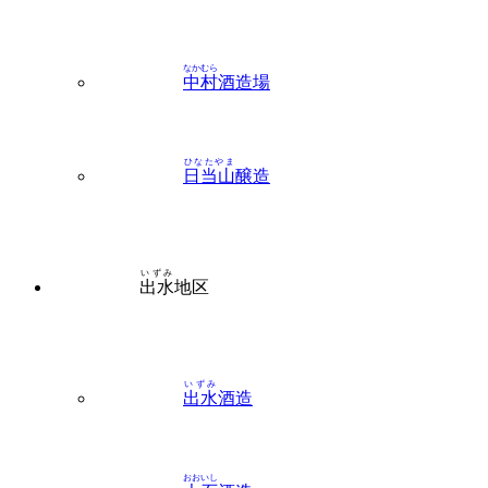
なかむら
中村
酒造場
ひなたやま
日当山
醸造
いずみ
出水
地区
いずみ
出水
酒造
おおいし