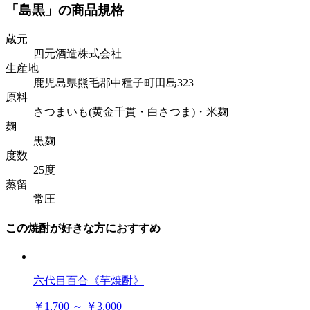
「島黒」の商品規格
蔵元
四元酒造株式会社
生産地
鹿児島県熊毛郡中種子町田島323
原料
さつまいも(黄金千貫・白さつま)・米麹
麹
黒麹
度数
25度
蒸留
常圧
この焼酎が好きな方におすすめ
六代目百合《芋焼酎》
￥1,700 ～ ￥3,000