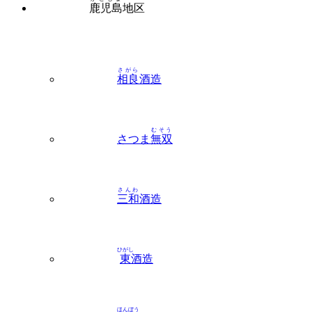
鹿児島
地区
さがら
相良
酒造
むそう
さつま
無双
さんわ
三和
酒造
ひがし
東
酒造
ほんぼう