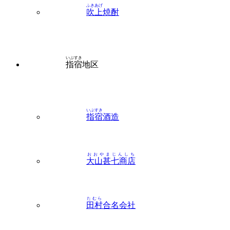
ふきあげ
吹上
焼酎
いぶすき
指宿
地区
いぶすき
指宿
酒造
おおやまじんしち
大山甚七商店
たむら
田村
合名会社