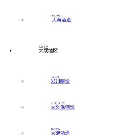
たいかい
大海
酒造
おおすみ
大隅
地区
いわがわ
岩川
醸造
おおくぼ
太久保
酒造
おおすみ
大隅
酒造