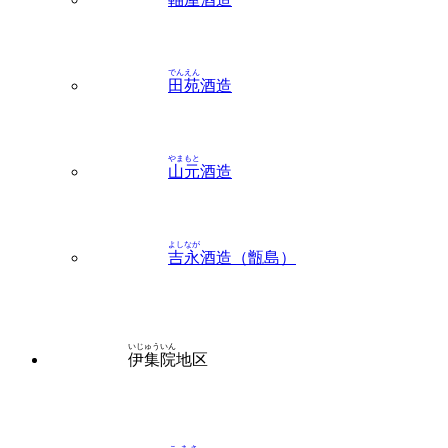
でんえん
田苑
酒造
やまもと
山元
酒造
よしなが
吉永
酒造（甑島）
いじゅういん
伊集院
地区