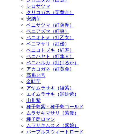
シロサツマ
クリコガネ（栗黄金）
安納芋
ベニサツマ（紅薩摩）
ベニアズマ（紅東）
ベニオトメ（紅乙女）
ベニマサリ（紅優）
ベニコトブキ（紅寿）
ベニハヤト（紅隼人）
ベニハルカ（紅はるか）
アカコガネ（紅黄金）
高系14号
金時芋
アヤムラサキ（綾紫）
エイムラサキ（頴娃紫）
山川紫
種子島紫・種子島ゴールド
ムラサキマサリ（紫優）
種子島ロマン
ムラサキムスメ（紫娘）
パープルスウィートロード