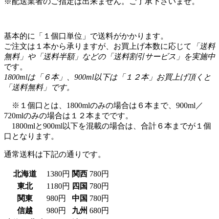
※配送業者のご指定は出来ません。ご了承下さいませ。
基本的に「１個口単位」で送料がかかります。
ご注文は１本から承りますが、お買上げ本数に応じて
「送料
無料」や「送料半額」などの「送料割引サービス」を実施中
です。
1800mlは「６本」、900ml以下は「１２本」お買上げ頂くと
「送料無料」です。
※１個口とは、1800mlのみの場合は６本まで、900ml／
720mlのみの場合は１２本までです。
1800mlと900ml以下を混載の場合は、合計６本までが１個
口となります。
通常送料は下記の通りです。
北海道
1380円
関西
780円
東北
1180円
四国
780円
関東
980円
中国
780円
信越
980円
九州
680円