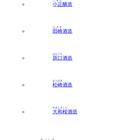
こまさ
小正
醸造
たさき
田崎
酒造
はらぐち
原口
酒造
まつざき
松崎
酒造
やまとざくら
大和桜
酒造
かごしま