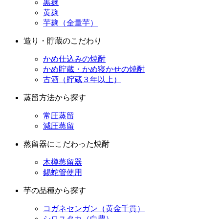
黒麹
黄麹
芋麹（全量芋）
造り・貯蔵のこだわり
かめ仕込みの焼酎
かめ貯蔵・かめ寝かせの焼酎
古酒（貯蔵３年以上）
蒸留方法から探す
常圧蒸留
減圧蒸留
蒸留器にこだわった焼酎
木樽蒸留器
錫蛇管使用
芋の品種から探す
コガネセンガン（黄金千貫）
シロユタカ（白豊）