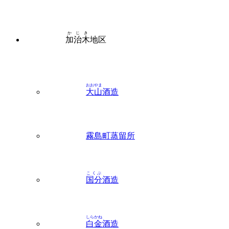
かじき
加治木
地区
おおやま
大山
酒造
霧島町蒸留所
こくぶ
国分
酒造
しらかね
白金
酒造