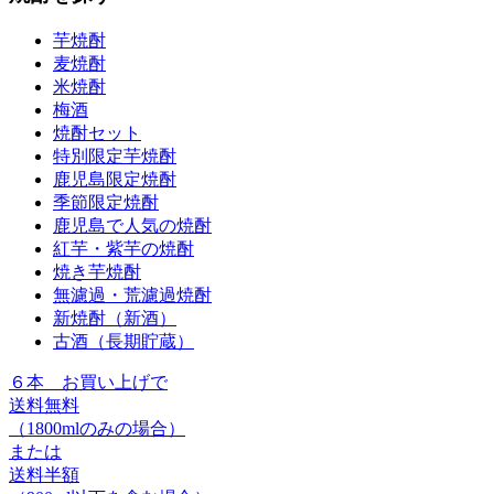
芋焼酎
麦焼酎
米焼酎
梅酒
焼酎セット
特別限定芋焼酎
鹿児島限定焼酎
季節限定焼酎
鹿児島で人気の焼酎
紅芋・紫芋の焼酎
焼き芋焼酎
無濾過・荒濾過焼酎
新焼酎（新酒）
古酒（長期貯蔵）
６本
お買い上げで
送料無料
（1800mlのみの場合）
または
送料半額