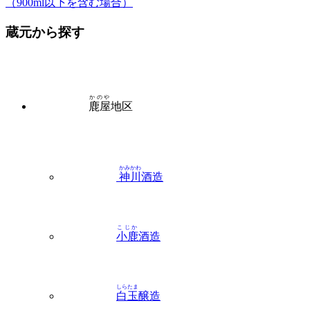
（900ml以下を含む場合）
蔵元から探す
かのや
鹿屋
地区
かみかわ
神川
酒造
こじか
小鹿
酒造
しらたま
白玉
醸造