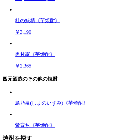
杜の妖精《芋焼酎》
￥3,190
黒甘露《芋焼酎》
￥2,365
四元酒造のその他の焼酎
島乃泉(しまのいずみ)《芋焼酎》
紫育ち《芋焼酎》
焼酎を探す