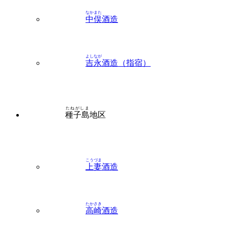
なかまた
中俣
酒造
よしなが
吉永
酒造（指宿）
たねがしま
種子島
地区
こうづま
上妻
酒造
たかさき
高崎
酒造