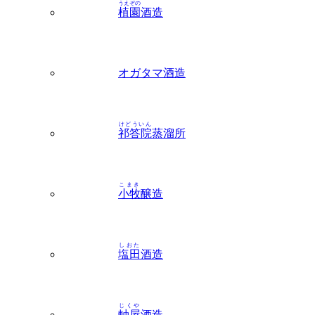
うえぞの
植園
酒造
オガタマ酒造
けどういん
祁答院
蒸溜所
こまき
小牧
醸造
しおた
塩田
酒造
じくや
軸屋
酒造