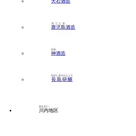
大石
酒造
かごしま
鹿児島
酒造
かみ
神
酒造
ながしまけんじょう
長島研醸
せんだい
川内
地区