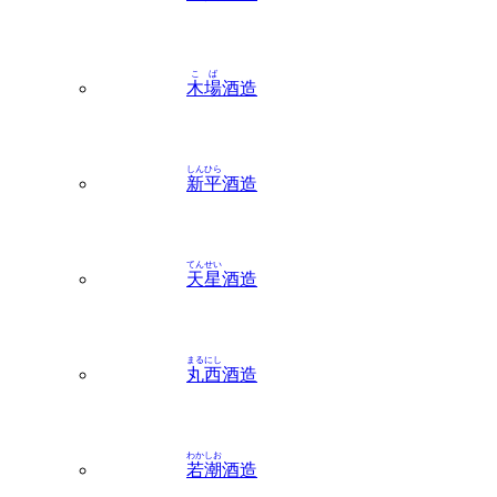
こば
木場
酒造
しんひら
新平
酒造
てんせい
天星
酒造
まるにし
丸西
酒造
わかしお
若潮
酒造