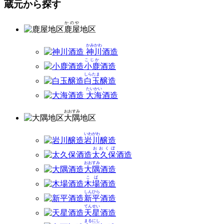
蔵元から探す
かのや
鹿屋
地区
かみかわ
神川
酒造
こじか
小鹿
酒造
しらたま
白玉
醸造
たいかい
大海
酒造
おおすみ
大隅
地区
いわがわ
岩川
醸造
おおくぼ
太久保
酒造
おおすみ
大隅
酒造
こば
木場
酒造
しんひら
新平
酒造
てんせい
天星
酒造
まるにし