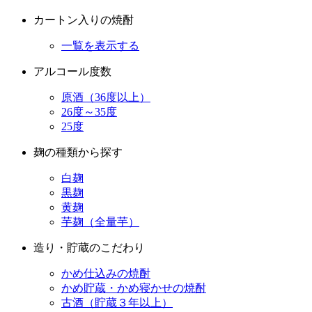
カートン入りの焼酎
一覧を表示する
アルコール度数
原酒（36度以上）
26度～35度
25度
麹の種類から探す
白麹
黒麹
黄麹
芋麹（全量芋）
造り・貯蔵のこだわり
かめ仕込みの焼酎
かめ貯蔵・かめ寝かせの焼酎
古酒（貯蔵３年以上）