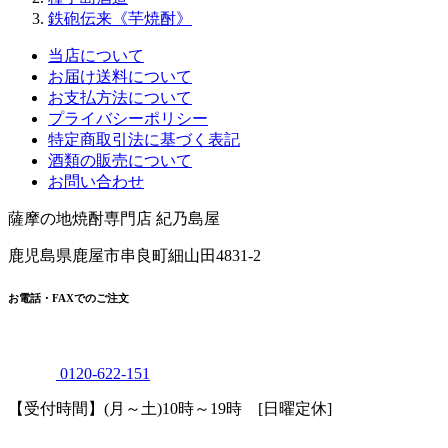
鉄砲伝来《芋焼酎》
当店について
お届け送料について
お支払方法について
プライバシーポリシー
特定商取引法に基づく表記
酒類の販売について
お問い合わせ
薩摩の地焼酎専門店 紀乃島屋
鹿児島県鹿屋市串良町細山田4831-2
お電話・FAXでのご注文
0120
-
622
-
151
【受付時間】(月～土)10時～19時 [日曜定休]