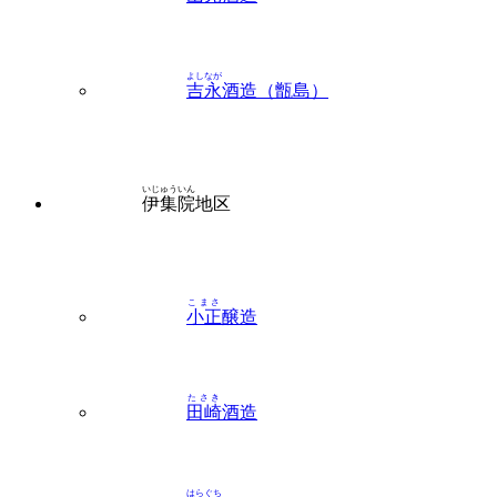
よしなが
吉永
酒造（甑島）
いじゅういん
伊集院
地区
こまさ
小正
醸造
たさき
田崎
酒造
はらぐち