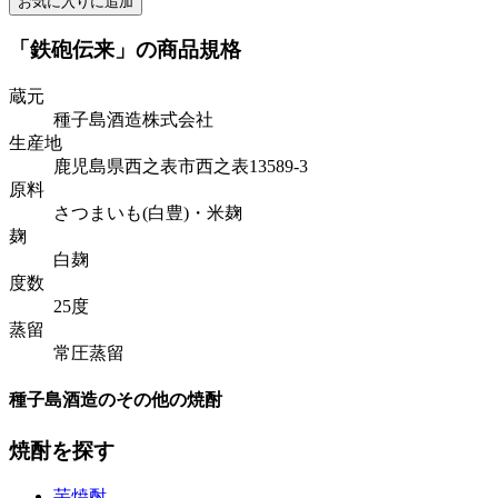
お気に入りに追加
「鉄砲伝来」の商品規格
蔵元
種子島酒造株式会社
生産地
鹿児島県西之表市西之表13589-3
原料
さつまいも(白豊)・米麹
麹
白麹
度数
25度
蒸留
常圧蒸留
種子島酒造のその他の焼酎
焼酎を探す
芋焼酎