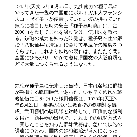
1543年(天文12年)8月25日、九州南方の種子島に
やってきた一隻の中国船にポルトガル人フランシ
スコ・ゼイモトが便乗していた。彼の持っていた
鉄砲に着目した時の島主「種子島時堯」は、金
2000両を投じてこれを譲り受け、使用法を教わ
る。鉄砲の威力を知った時堯は、種子島在住の鍛
冶『八板金兵衛清定』に命じて早速その複製をつ
くらせた。これより鉄砲の製作は、またたく間に
全国にひろがり、やがて滋賀県国友や大阪府堺な
どで大量につくられるようになった。
鉄砲が種子島に伝来した当時、日本は各地に群雄
が割拠する戦国時代であった。いち早く鉄砲の戦
略価値に目をつけた織田信長は、1575年(天正3
年)5月21日、長篠の戦いに数百挺の鉄砲対を編
成、武田勝頼の騎馬隊と対峙して、圧倒的な勝利
を得た。新兵器の出現で、これまでの戦闘方式を
一変したことを知った群雄武将は、急いで鉄砲の
調達につとめ、国内の鉄砲鍛冶が盛んになった。