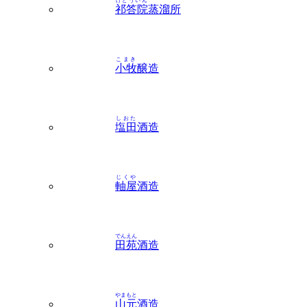
けどういん
祁答院
蒸溜所
こまき
小牧
醸造
しおた
塩田
酒造
じくや
軸屋
酒造
でんえん
田苑
酒造
やまもと
山元
酒造