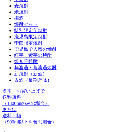
麦焼酎
米焼酎
梅酒
焼酎セット
特別限定芋焼酎
鹿児島限定焼酎
季節限定焼酎
鹿児島で人気の焼酎
紅芋・紫芋の焼酎
焼き芋焼酎
無濾過・荒濾過焼酎
新焼酎（新酒）
古酒（長期貯蔵）
６本
お買い上げで
送料無料
（1800mlのみの場合）
または
送料半額
（900ml以下を含む場合）