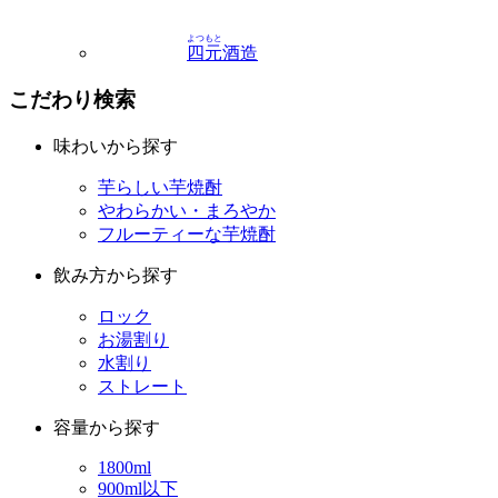
よつもと
四元
酒造
こだわり検索
味わいから探す
芋らしい芋焼酎
やわらかい・まろやか
フルーティーな芋焼酎
飲み方から探す
ロック
お湯割り
水割り
ストレート
容量から探す
1800ml
900ml以下