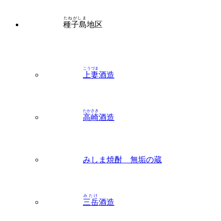
たねがしま
種子島
地区
こうづま
上妻
酒造
たかさき
高崎
酒造
みしま焼酎 無垢の蔵
みたけ
三岳
酒造