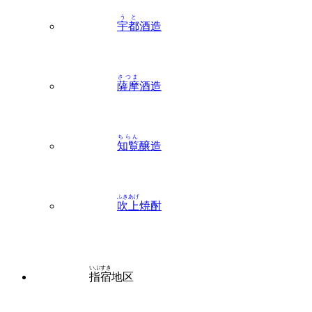
うと
宇都
酒造
さつま
薩摩
酒造
ちらん
知覧
醸造
ふきあげ
吹上
焼酎
いぶすき
指宿
地区