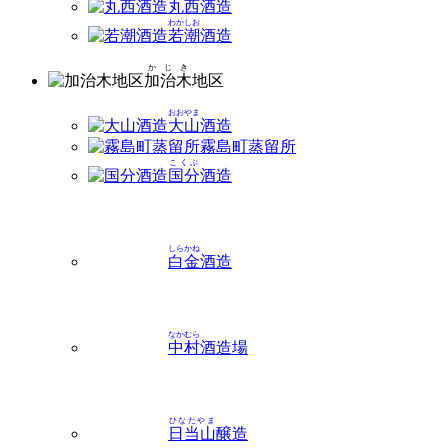
丸西
酒造
わかしお
若潮
酒造
かじき
加治木
地区
おおやま
大山
酒造
霧島町蒸留所
こくぶ
国分
酒造
しらかね
白金
酒造
なかむら
中村
酒造場
ひなたやま
日当山
醸造