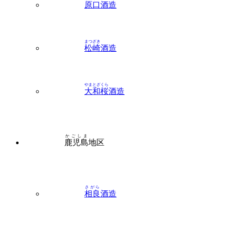
原口
酒造
まつざき
松崎
酒造
やまとざくら
大和桜
酒造
かごしま
鹿児島
地区
さがら
相良
酒造