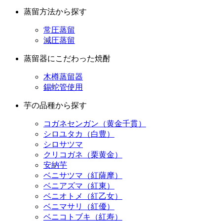
蒸留方法から探す
常圧蒸留
減圧蒸留
蒸留器にこだわった焼酎
木樽蒸留器
錫蛇管使用
芋の品種から探す
コガネセンガン（黄金千貫）
シロユタカ（白豊）
シロサツマ
クリコガネ（栗黄金）
安納芋
ベニサツマ（紅薩摩）
ベニアズマ（紅東）
ベニオトメ（紅乙女）
ベニマサリ（紅優）
ベニコトブキ（紅寿）