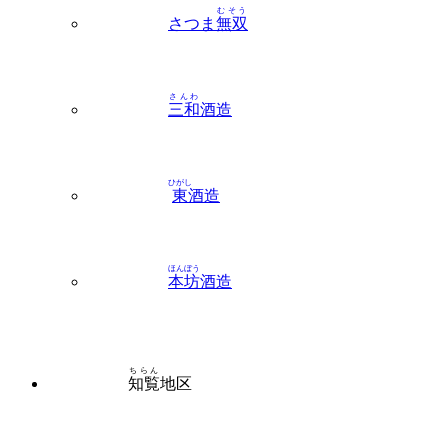
むそう
さつま
無双
さんわ
三和
酒造
ひがし
東
酒造
ほんぼう
本坊
酒造
ちらん
知覧
地区