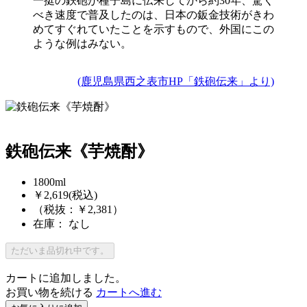
一挺の鉄砲が種子島に伝来してから約30年、驚く
べき速度で普及したのは、日本の鈑金技術がきわ
めてすぐれていたことを示すもので、外国にこの
ような例はみない。
(鹿児島県西之表市HP「鉄砲伝来」より)
鉄砲伝来《芋焼酎》
1800ml
￥2,619
(税込)
（税抜：￥2,381）
在庫： なし
ただいま品切れ中です。
カートに追加しました。
お買い物を続ける
カートへ進む