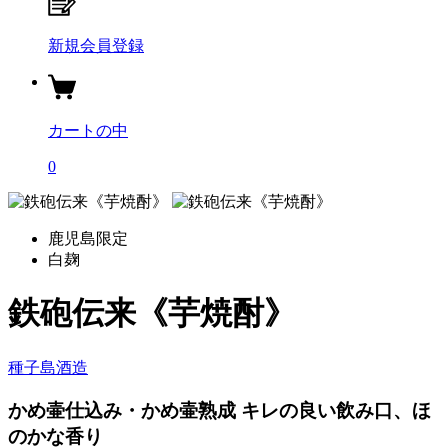
新規会員登録
カートの中
0
鹿児島限定
白麹
鉄砲伝来《芋焼酎》
種子島酒造
かめ壷仕込み・かめ壷熟成 キレの良い飲み口、ほ
のかな香り