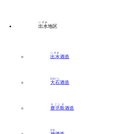
いずみ
出水
地区
いずみ
出水
酒造
おおいし
大石
酒造
かごしま
鹿児島
酒造
かみ
神
酒造