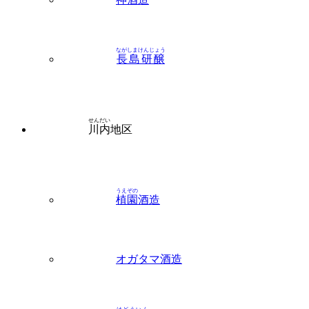
ながしまけんじょう
長島研醸
せんだい
川内
地区
うえぞの
植園
酒造
オガタマ酒造