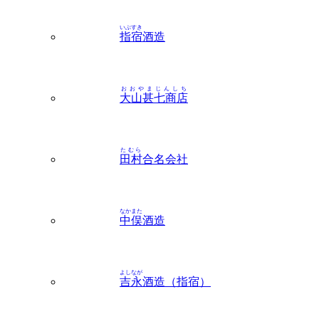
いぶすき
指宿
酒造
おおやまじんしち
大山甚七商店
たむら
田村
合名会社
なかまた
中俣
酒造
よしなが
吉永
酒造（指宿）