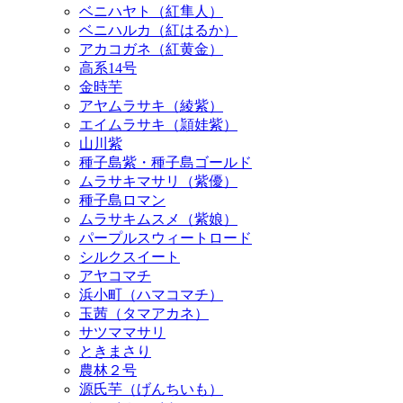
ベニハヤト（紅隼人）
ベニハルカ（紅はるか）
アカコガネ（紅黄金）
高系14号
金時芋
アヤムラサキ（綾紫）
エイムラサキ（頴娃紫）
山川紫
種子島紫・種子島ゴールド
ムラサキマサリ（紫優）
種子島ロマン
ムラサキムスメ（紫娘）
パープルスウィートロード
シルクスイート
アヤコマチ
浜小町（ハマコマチ）
玉茜（タマアカネ）
サツママサリ
ときまさり
農林２号
源氏芋（げんちいも）