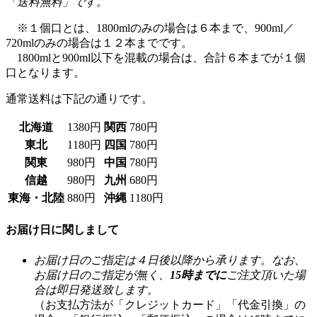
「送料無料」です。
※１個口とは、1800mlのみの場合は６本まで、900ml／
720mlのみの場合は１２本までです。
1800mlと900ml以下を混載の場合は、合計６本までが１個
口となります。
通常送料は下記の通りです。
北海道
1380円
関西
780円
東北
1180円
四国
780円
関東
980円
中国
780円
信越
980円
九州
680円
東海・北陸
880円
沖縄
1180円
お届け日に関しまして
お届け日のご指定は４日後以降から承ります。なお、
お届け日のご指定が無く、
15時までに
ご注文頂いた場
合は即日発送致します。
（お支払方法が「クレジットカード」「代金引換」の