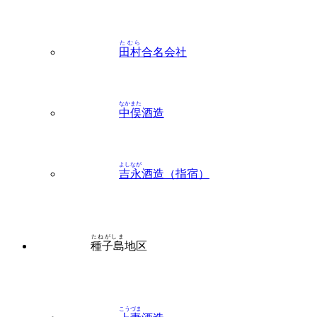
たむら
田村
合名会社
なかまた
中俣
酒造
よしなが
吉永
酒造（指宿）
たねがしま
種子島
地区
こうづま