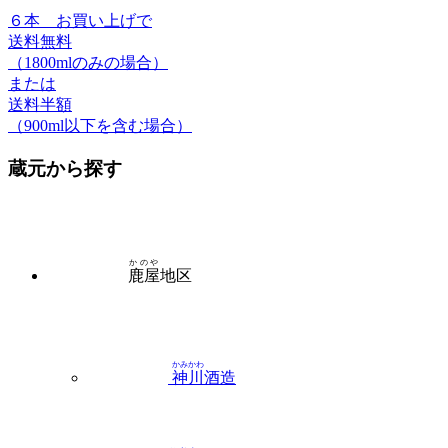
６本
お買い上げで
送料無料
（1800mlのみの場合）
または
送料半額
（900ml以下を含む場合）
蔵元から探す
かのや
鹿屋
地区
かみかわ
神川
酒造