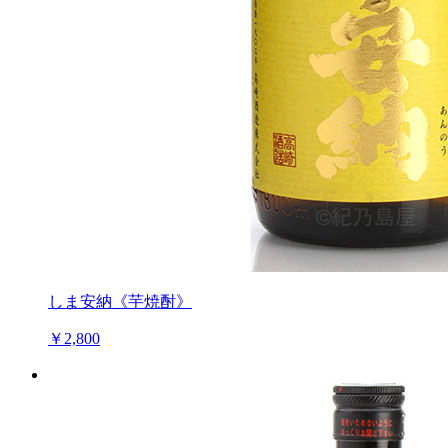
しま安納《芋焼酎》
￥2,800