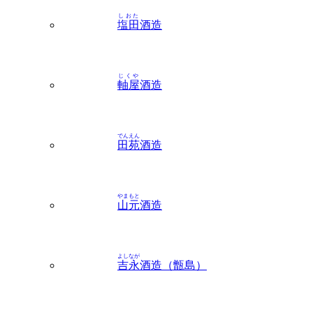
しおた
塩田
酒造
じくや
軸屋
酒造
でんえん
田苑
酒造
やまもと
山元
酒造
よしなが
吉永
酒造（甑島）