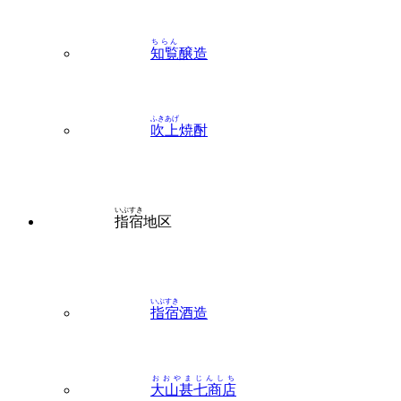
ちらん
知覧
醸造
ふきあげ
吹上
焼酎
いぶすき
指宿
地区
いぶすき
指宿
酒造
おおやまじんしち
大山甚七商店