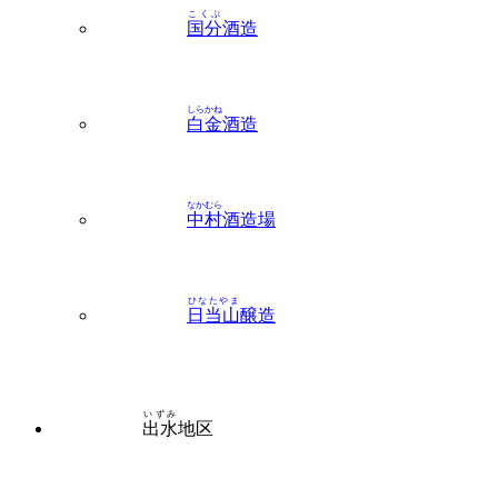
こくぶ
国分
酒造
しらかね
白金
酒造
なかむら
中村
酒造場
ひなたやま
日当山
醸造
いずみ
出水
地区