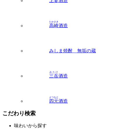
上妻
酒造
たかさき
高崎
酒造
みしま焼酎 無垢の蔵
みたけ
三岳
酒造
よつもと
四元
酒造
こだわり検索
味わいから探す