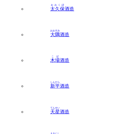
おおくぼ
太久保
酒造
おおすみ
大隅
酒造
こば
木場
酒造
しんひら
新平
酒造
てんせい
天星
酒造
まるにし