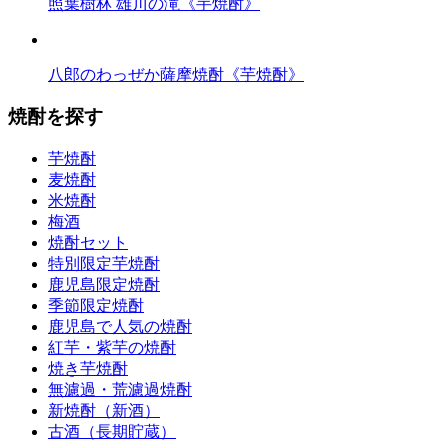
照葉樹林 雄川の滝《芋焼酎》
八郎のわっぜか薩摩焼酎《芋焼酎》
焼酎を探す
芋焼酎
麦焼酎
米焼酎
梅酒
焼酎セット
特別限定芋焼酎
鹿児島限定焼酎
季節限定焼酎
鹿児島で人気の焼酎
紅芋・紫芋の焼酎
焼き芋焼酎
無濾過・荒濾過焼酎
新焼酎（新酒）
古酒（長期貯蔵）