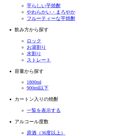
芋らしい芋焼酎
やわらかい・まろやか
フルーティーな芋焼酎
飲み方から探す
ロック
お湯割り
水割り
ストレート
容量から探す
1800ml
900ml以下
カートン入りの焼酎
一覧を表示する
アルコール度数
原酒（36度以上）