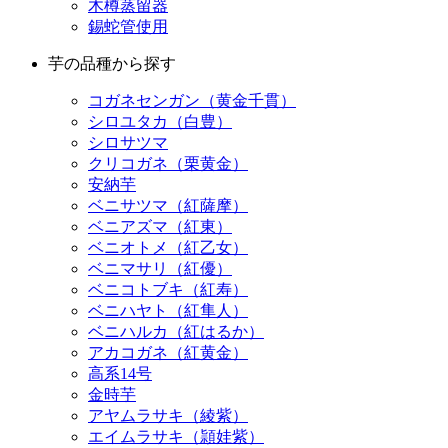
木樽蒸留器
錫蛇管使用
芋の品種から探す
コガネセンガン（黄金千貫）
シロユタカ（白豊）
シロサツマ
クリコガネ（栗黄金）
安納芋
ベニサツマ（紅薩摩）
ベニアズマ（紅東）
ベニオトメ（紅乙女）
ベニマサリ（紅優）
ベニコトブキ（紅寿）
ベニハヤト（紅隼人）
ベニハルカ（紅はるか）
アカコガネ（紅黄金）
高系14号
金時芋
アヤムラサキ（綾紫）
エイムラサキ（頴娃紫）