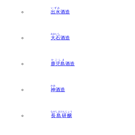
いずみ
出水
酒造
おおいし
大石
酒造
かごしま
鹿児島
酒造
かみ
神
酒造
ながしまけんじょう
長島研醸