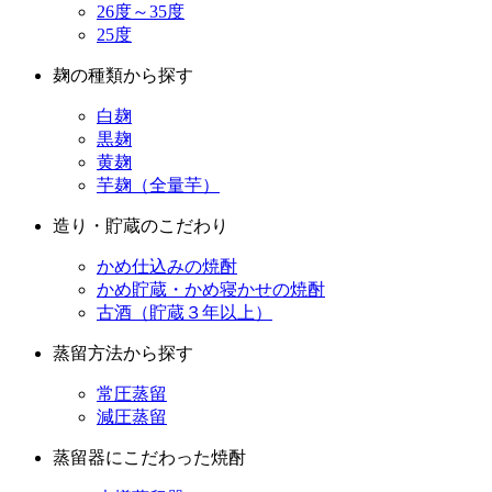
26度～35度
25度
麹の種類から探す
白麹
黒麹
黄麹
芋麹（全量芋）
造り・貯蔵のこだわり
かめ仕込みの焼酎
かめ貯蔵・かめ寝かせの焼酎
古酒（貯蔵３年以上）
蒸留方法から探す
常圧蒸留
減圧蒸留
蒸留器にこだわった焼酎