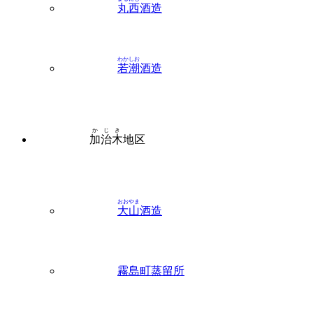
丸西
酒造
わかしお
若潮
酒造
かじき
加治木
地区
おおやま
大山
酒造
霧島町蒸留所