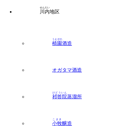
せんだい
川内
地区
うえぞの
植園
酒造
オガタマ酒造
けどういん
祁答院
蒸溜所
こまき
小牧
醸造