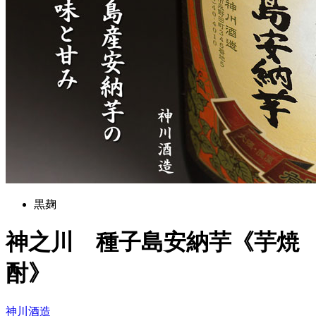
黒麹
神之川 種子島安納芋《芋焼
酎》
神川酒造