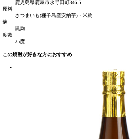
鹿児島県鹿屋市永野田町346-5
原料
さつまいも(種子島産安納芋)・米麹
麹
黒麹
度数
25度
この焼酎が好きな方におすすめ