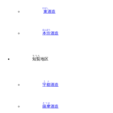
ひがし
東
酒造
ほんぼう
本坊
酒造
ちらん
知覧
地区
うと
宇都
酒造
さつま
薩摩
酒造