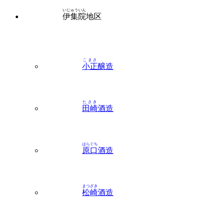
いじゅういん
伊集院
地区
こまさ
小正
醸造
たさき
田崎
酒造
はらぐち
原口
酒造
まつざき
松崎
酒造