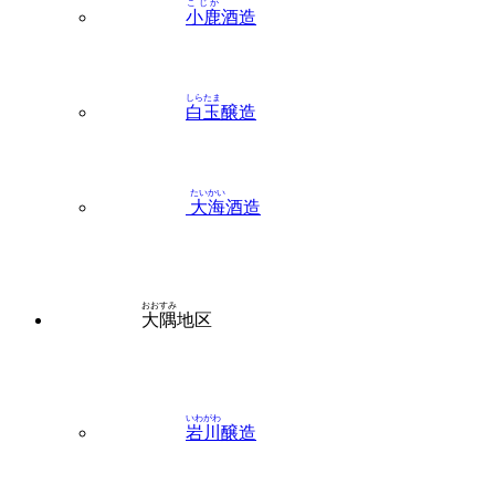
こじか
小鹿
酒造
しらたま
白玉
醸造
たいかい
大海
酒造
おおすみ
大隅
地区
いわがわ
岩川
醸造