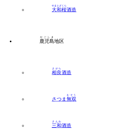
やまとざくら
大和桜
酒造
かごしま
鹿児島
地区
さがら
相良
酒造
むそう
さつま
無双
さんわ
三和
酒造