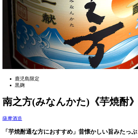
鹿児島限定
黒麹
南之方(みなんかた)《芋焼酎
薩摩酒造
「芋焼酎通な方におすすめ」昔懐かしい旨みたっぷ