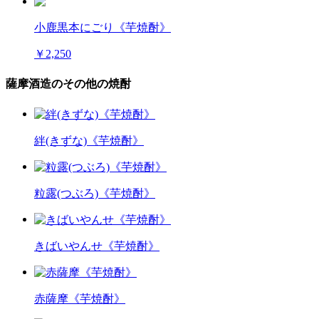
小鹿黒本にごり《芋焼酎》
￥2,250
薩摩酒造のその他の焼酎
絆(きずな)《芋焼酎》
粒露(つぶろ)《芋焼酎》
きばいやんせ《芋焼酎》
赤薩摩《芋焼酎》