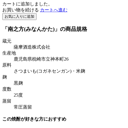
カートに追加しました。
お買い物を続ける
カートへ進む
お気に入りに追加
「南之方(みなんかた)」の商品規格
蔵元
薩摩酒造株式会社
生産地
鹿児島県枕崎市立神本町26
原料
さつまいも(コガネセンガン)・米麹
麹
黒麹
度数
25度
蒸留
常圧蒸留
この焼酎が好きな方におすすめ