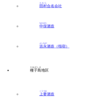
たむら
田村
合名会社
なかまた
中俣
酒造
よしなが
吉永
酒造（指宿）
たねがしま
種子島
地区
こうづま
上妻
酒造