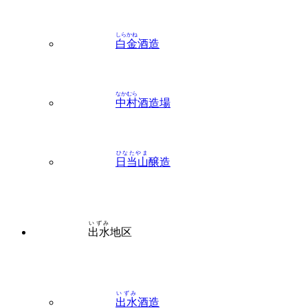
しらかね
白金
酒造
なかむら
中村
酒造場
ひなたやま
日当山
醸造
いずみ
出水
地区
いずみ
出水
酒造