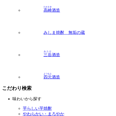
たかさき
高崎
酒造
みしま焼酎 無垢の蔵
みたけ
三岳
酒造
よつもと
四元
酒造
こだわり検索
味わいから探す
芋らしい芋焼酎
やわらかい・まろやか