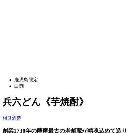
鹿児島限定
白麹
兵六どん《芋焼酎》
相良酒造
創業1730年の薩摩最古の老舗蔵が精魂込めて造り