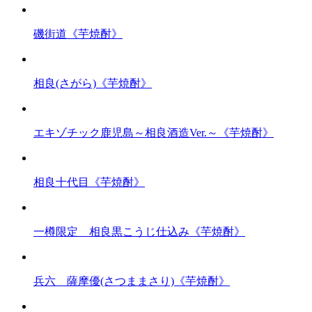
磯街道《芋焼酎》
相良(さがら)《芋焼酎》
エキゾチック鹿児島～相良酒造Ver.～《芋焼酎》
相良十代目《芋焼酎》
一樽限定 相良黒こうじ仕込み《芋焼酎》
兵六 薩摩優(さつままさり)《芋焼酎》