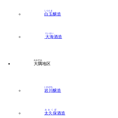
しらたま
白玉
醸造
たいかい
大海
酒造
おおすみ
大隅
地区
いわがわ
岩川
醸造
おおくぼ
太久保
酒造