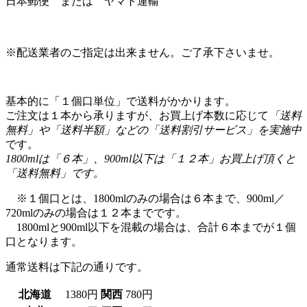
日本郵便 または ヤマト運輸
※配送業者のご指定は出来ません。ご了承下さいませ。
基本的に「１個口単位」で送料がかかります。
ご注文は１本から承りますが、お買上げ本数に応じて
「送料
無料」や「送料半額」などの「送料割引サービス」を実施中
です。
1800mlは「６本」、900ml以下は「１２本」お買上げ頂くと
「送料無料」です。
※１個口とは、1800mlのみの場合は６本まで、900ml／
720mlのみの場合は１２本までです。
1800mlと900ml以下を混載の場合は、合計６本までが１個
口となります。
通常送料は下記の通りです。
北海道
1380円
関西
780円