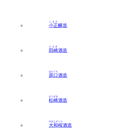
こまさ
小正
醸造
たさき
田崎
酒造
はらぐち
原口
酒造
まつざき
松崎
酒造
やまとざくら
大和桜
酒造