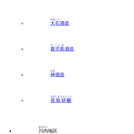
おおいし
大石
酒造
かごしま
鹿児島
酒造
かみ
神
酒造
ながしまけんじょう
長島研醸
せんだい
川内
地区