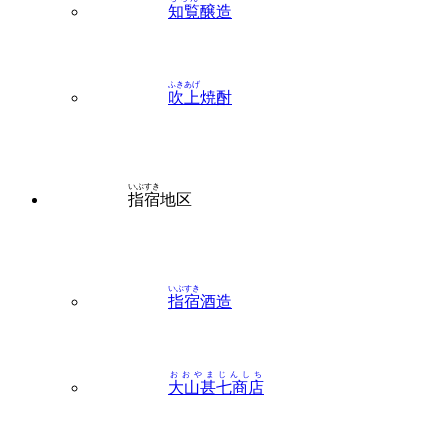
知覧
醸造
ふきあげ
吹上
焼酎
いぶすき
指宿
地区
いぶすき
指宿
酒造
おおやまじんしち
大山甚七商店