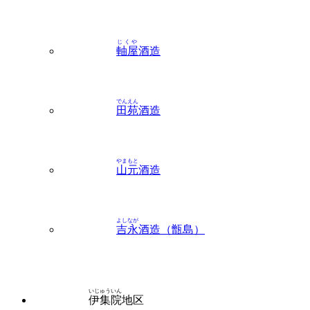
じくや
軸屋
酒造
でんえん
田苑
酒造
やまもと
山元
酒造
よしなが
吉永
酒造（甑島）
いじゅういん
伊集院
地区