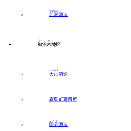
わかしお
若潮
酒造
かじき
加治木
地区
おおやま
大山
酒造
霧島町蒸留所
こくぶ
国分
酒造