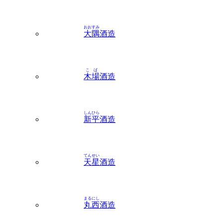
おおすみ
大隅
酒造
こば
木場
酒造
しんひら
新平
酒造
てんせい
天星
酒造
まるにし
丸西
酒造