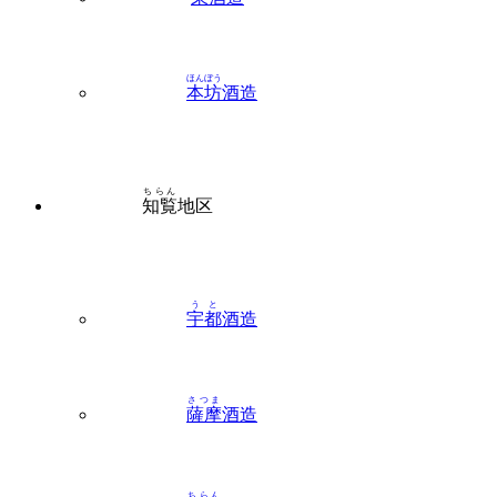
ほんぼう
本坊
酒造
ちらん
知覧
地区
うと
宇都
酒造
さつま
薩摩
酒造
ちらん