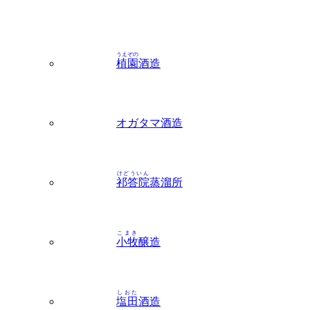
うえぞの
植園
酒造
オガタマ酒造
けどういん
祁答院
蒸溜所
こまき
小牧
醸造
しおた
塩田
酒造