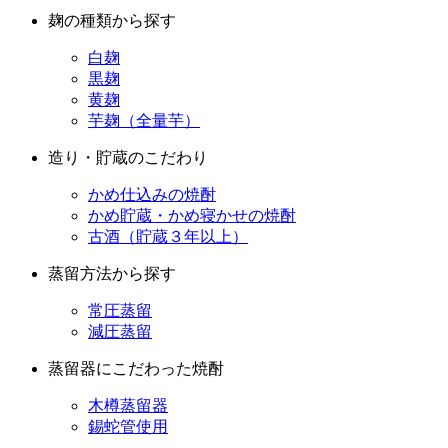
麹の種類から探す
白麹
黒麹
黄麹
芋麹（全量芋）
造り・貯蔵のこだわり
かめ仕込みの焼酎
かめ貯蔵・かめ寝かせの焼酎
古酒（貯蔵３年以上）
蒸留方法から探す
常圧蒸留
減圧蒸留
蒸留器にこだわった焼酎
木樽蒸留器
錫蛇管使用