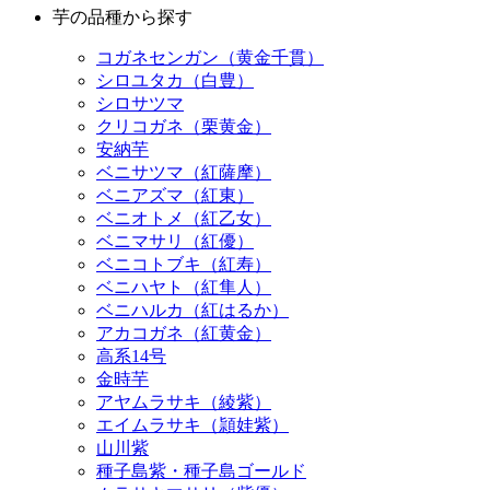
芋の品種から探す
コガネセンガン（黄金千貫）
シロユタカ（白豊）
シロサツマ
クリコガネ（栗黄金）
安納芋
ベニサツマ（紅薩摩）
ベニアズマ（紅東）
ベニオトメ（紅乙女）
ベニマサリ（紅優）
ベニコトブキ（紅寿）
ベニハヤト（紅隼人）
ベニハルカ（紅はるか）
アカコガネ（紅黄金）
高系14号
金時芋
アヤムラサキ（綾紫）
エイムラサキ（頴娃紫）
山川紫
種子島紫・種子島ゴールド