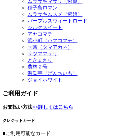
ムラサキマサリ（紫優）
種子島ロマン
ムラサキムスメ（紫娘）
パープルスウィートロード
シルクスイート
アヤコマチ
浜小町（ハマコマチ）
玉茜（タマアカネ）
サツママサリ
ときまさり
農林２号
源氏芋（げんちいも）
ジョイホワイト
ご利用ガイド
お支払い方法
>>詳しくはこちら
クレジットカード
■ご利用可能なカード