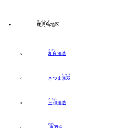
かごしま
鹿児島
地区
さがら
相良
酒造
むそう
さつま
無双
さんわ
三和
酒造
ひがし
東
酒造