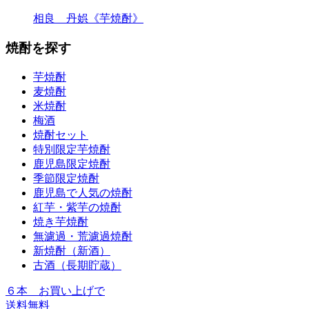
相良 丹娯《芋焼酎》
焼酎を探す
芋焼酎
麦焼酎
米焼酎
梅酒
焼酎セット
特別限定芋焼酎
鹿児島限定焼酎
季節限定焼酎
鹿児島で人気の焼酎
紅芋・紫芋の焼酎
焼き芋焼酎
無濾過・荒濾過焼酎
新焼酎（新酒）
古酒（長期貯蔵）
６本
お買い上げで
送料無料