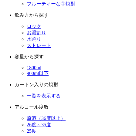
フルーティーな芋焼酎
飲み方から探す
ロック
お湯割り
水割り
ストレート
容量から探す
1800ml
900ml以下
カートン入りの焼酎
一覧を表示する
アルコール度数
原酒（36度以上）
26度～35度
25度