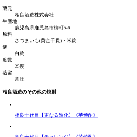
蔵元
相良酒造株式会社
生産地
鹿児島県鹿児島市柳町5-6
原料
さつまいも(黄金千貫)・米麹
麹
白麹
度数
25度
蒸留
常圧
相良酒造のその他の焼酎
相良十代目【更なる進化】《芋焼酎》
相良十代目【チャレンジ】《芋焼酎》