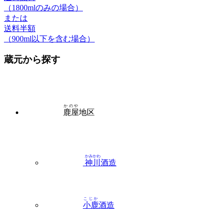
（1800mlのみの場合）
または
送料半額
（900ml以下を含む場合）
蔵元から探す
かのや
鹿屋
地区
かみかわ
神川
酒造
こじか
小鹿
酒造