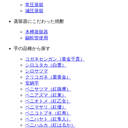
蒸留器にこだわった焼酎
木樽蒸留器
錫蛇管使用
芋の品種から探す
コガネセンガン（黄金千貫）
シロユタカ（白豊）
シロサツマ
クリコガネ（栗黄金）
安納芋
ベニサツマ（紅薩摩）
ベニアズマ（紅東）
ベニオトメ（紅乙女）
ベニマサリ（紅優）
ベニコトブキ（紅寿）
ベニハヤト（紅隼人）
ベニハルカ（紅はるか）
アカコガネ（紅黄金）
高系14号
金時芋