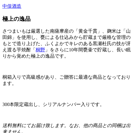
中俣酒造
極上の逸品
さつまいもは厳選した南薩摩産の「黄金千貫」、麹米は「山
田錦」を使用し、甕による仕込みから貯蔵まで厳格な管理の
もとで造り上げた、ふくよかでキレのある黒瀬杜氏の技が冴
え渡る芋焼酎「
桐野
」をさらに10年間甕壷で貯蔵し、長い眠
りから覚めた極上の逸品です。
桐箱入りで高級感があり、ご贈答に最適な商品となっており
ます。
300本限定蔵出し、シリアルナンバー入りです。
送料無料にてお届け致します。なお、他の商品との同梱は出
来ません。