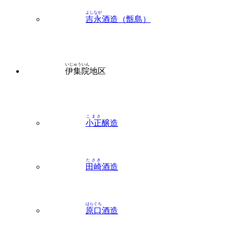
いじゅういん
伊集院
地区
こまさ
小正
醸造
たさき
田崎
酒造
はらぐち
原口
酒造
まつざき
松崎
酒造