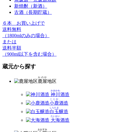
新焼酎（新酒）
古酒（長期貯蔵）
６本
お買い上げで
送料無料
（1800mlのみの場合）
または
送料半額
（900ml以下を含む場合）
蔵元から探す
かのや
鹿屋
地区
かみかわ
神川
酒造
こじか
小鹿
酒造
しらたま
白玉
醸造
たいかい
大海
酒造
おおすみ