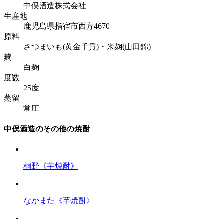
中俣酒造株式会社
生産地
鹿児島県指宿市西方4670
原料
さつまいも(黄金千貫)・米麹(山田錦)
麹
白麹
度数
25度
蒸留
常圧
中俣酒造のその他の焼酎
桐野《芋焼酎》
なかまた《芋焼酎》