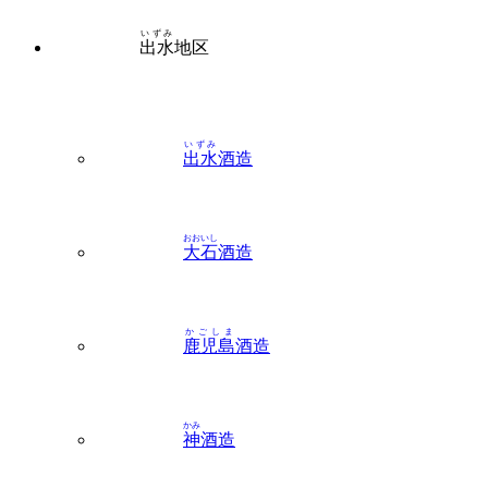
いずみ
出水
酒造
おおいし
大石
酒造
かごしま
鹿児島
酒造
かみ
神
酒造
ながしまけんじょう
長島研醸