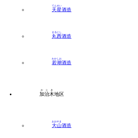
まるにし
丸西
酒造
わかしお
若潮
酒造
かじき
加治木
地区
おおやま
大山
酒造
霧島町蒸留所