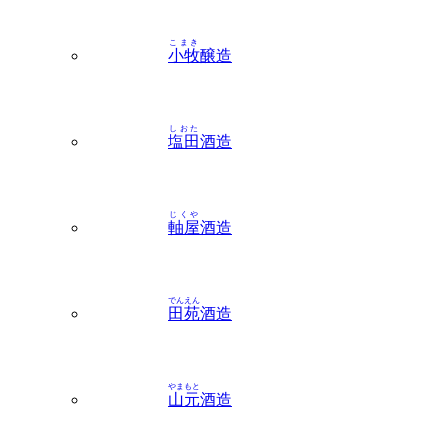
しおた
塩田
酒造
じくや
軸屋
酒造
でんえん
田苑
酒造
やまもと
山元
酒造
よしなが
吉永
酒造（甑島）