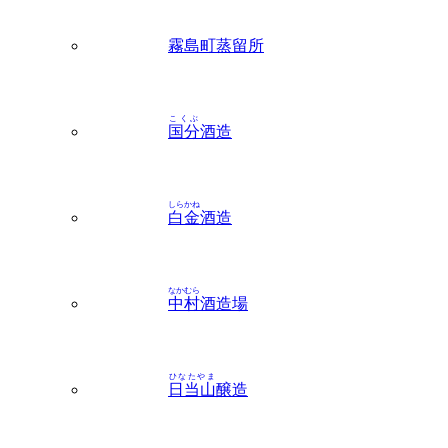
こくぶ
国分
酒造
しらかね
白金
酒造
なかむら
中村
酒造場
ひなたやま
日当山
醸造
いずみ
出水
地区