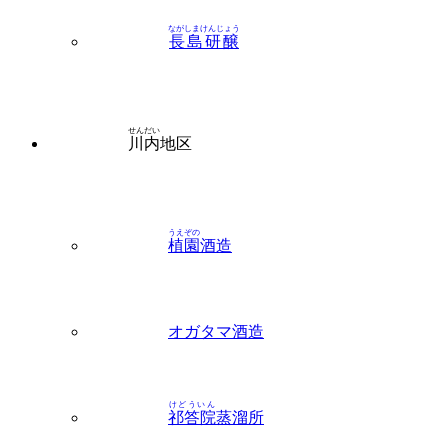
せんだい
川内
地区
うえぞの
植園
酒造
オガタマ酒造
けどういん
祁答院
蒸溜所
こまき
小牧
醸造