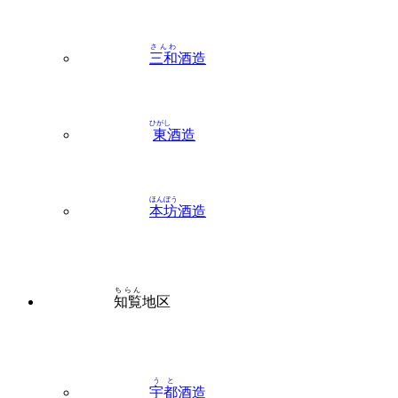
三和
酒造
ひがし
東
酒造
ほんぼう
本坊
酒造
ちらん
知覧
地区
うと
宇都
酒造