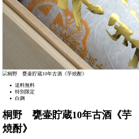
送料無料
特別限定
白麹
桐野 甕壷貯蔵10年古酒《芋
焼酎》