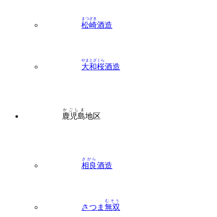
やまとざくら
大和桜
酒造
かごしま
鹿児島
地区
さがら
相良
酒造
むそう
さつま
無双
さんわ