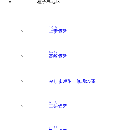
こうづま
上妻
酒造
たかさき
高崎
酒造
みしま焼酎 無垢の蔵
みたけ
三岳
酒造
よつもと
四元
酒造
こだわり検索