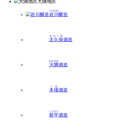
大隅
地区
いわがわ
岩川
醸造
おおくぼ
太久保
酒造
おおすみ
大隅
酒造
こば
木場
酒造
しんひら
新平
酒造
てんせい
天星
酒造