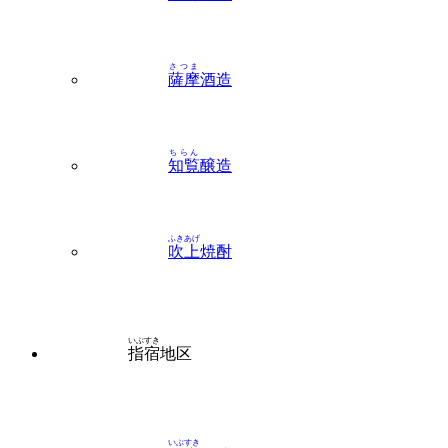
さつま
薩摩
酒造
ちらん
知覧
醸造
ふきあげ
吹上
焼酎
いぶすき
指宿
地区
いぶすき
指宿
酒造