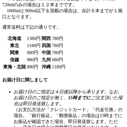
口となります。
通常送料は下記の通りです。
北海道
1380円
関西
780円
東北
1180円
四国
780円
関東
980円
中国
780円
信越
980円
九州
680円
東海・北陸
880円
沖縄
1180円
お届け日に関しまして
お届け日のご指定は４日後以降から承ります。なお、
お届け日のご指定が無く、
15時までに
ご注文頂いた場
合は即日発送致します。
（お支払方法が「クレジットカード」「代金引換」の
場合。「銀行振込」「郵便振込」の場合は15時までに
お振込が確認できた場合、即日発送致します。ただ
し、店休日の場合は翌営業日の発送となります。ま
た、金融機関の休業日の場合も翌営業日の発送となり
ます。）