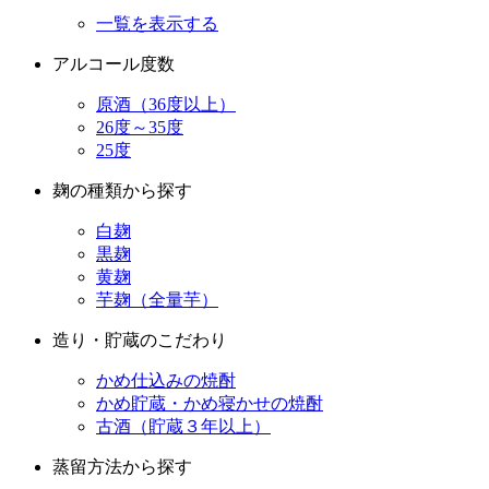
アルコール度数
原酒（36度以上）
26度～35度
25度
麹の種類から探す
白麹
黒麹
黄麹
芋麹（全量芋）
造り・貯蔵のこだわり
かめ仕込みの焼酎
かめ貯蔵・かめ寝かせの焼酎
古酒（貯蔵３年以上）
蒸留方法から探す
常圧蒸留
減圧蒸留