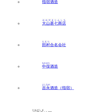
おおやまじんしち
大山甚七商店
たむら
田村
合名会社
なかまた
中俣
酒造
よしなが
吉永
酒造（指宿）
たねがしま
種子島
地区