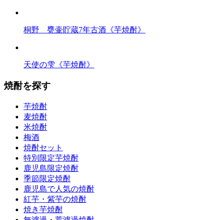
桐野 甕壷貯蔵7年古酒《芋焼酎》
天使の雫《芋焼酎》
焼酎を探す
芋焼酎
麦焼酎
米焼酎
梅酒
焼酎セット
特別限定芋焼酎
鹿児島限定焼酎
季節限定焼酎
鹿児島で人気の焼酎
紅芋・紫芋の焼酎
焼き芋焼酎
無濾過・荒濾過焼酎