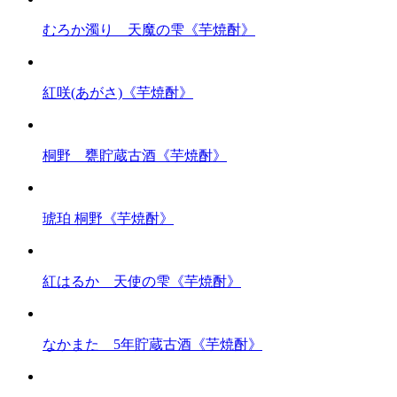
むろか濁り 天魔の雫《芋焼酎》
紅咲(あがさ)《芋焼酎》
桐野 甕貯蔵古酒《芋焼酎》
琥珀 桐野《芋焼酎》
紅はるか 天使の雫《芋焼酎》
なかまた 5年貯蔵古酒《芋焼酎》