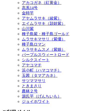
アヤムラサキ（綾紫）
エイムラサキ（頴娃紫）
山川紫
種子島紫・種子島ゴールド
ムラサキマサリ（紫優）
種子島ロマン
ムラサキムスメ（紫娘）
パープルスウィートロード
シルクスイート
アヤコマチ
浜小町（ハマコマチ）
玉茜（タマアカネ）
サツママサリ
ときまさり
農林２号
源氏芋（げんちいも）
ジョイホワイト
ご利用ガイド
お支払い方法
>>詳しくはこちら