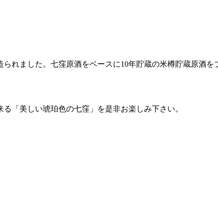
造られました。七窪原酒をベースに10年貯蔵の米樽貯蔵原酒を
来る「美しい琥珀色の七窪」を是非お楽しみ下さい。