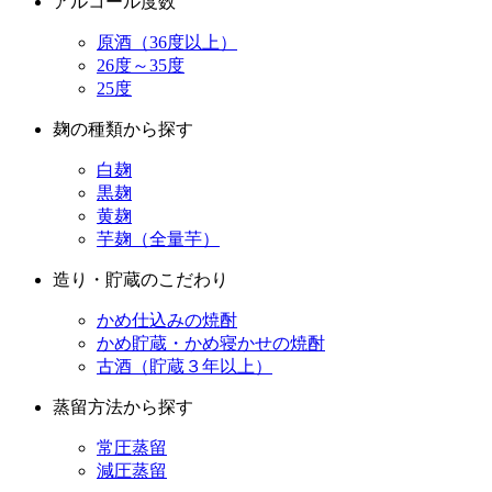
26度～35度
25度
麹の種類から探す
白麹
黒麹
黄麹
芋麹（全量芋）
造り・貯蔵のこだわり
かめ仕込みの焼酎
かめ貯蔵・かめ寝かせの焼酎
古酒（貯蔵３年以上）
蒸留方法から探す
常圧蒸留
減圧蒸留
蒸留器にこだわった焼酎
木樽蒸留器