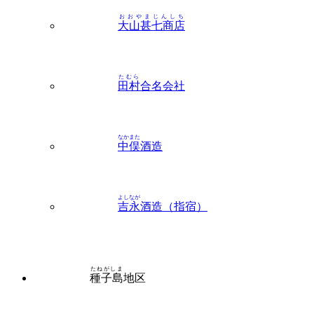
たむら
田村
合名会社
なかまた
中俣
酒造
よしなが
吉永
酒造（指宿）
たねがしま
種子島
地区
こうづま
上妻
酒造