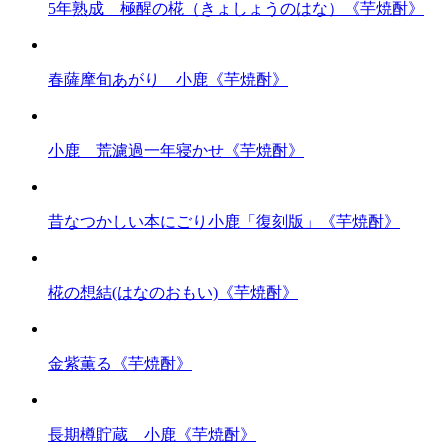
5年熟成 極醒の椛（きょしょうのはな）《芋焼酎》
春薩摩旬あがり 小鹿《芋焼酎》
小鹿 荒濾過一年寝かせ《芋焼酎》
昔なつかしい本にごり小鹿「復刻版」《芋焼酎》
椛の想結(はなのおもい)《芋焼酎》
金紫薫る《芋焼酎》
長期樽貯蔵 小鹿《芋焼酎》