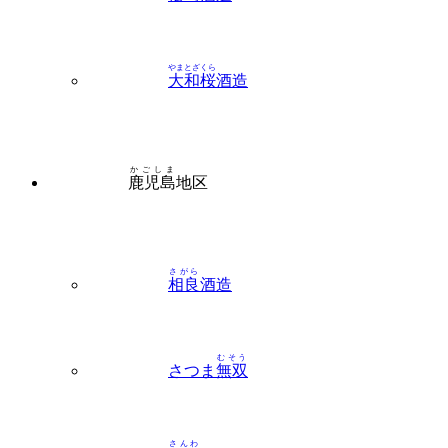
やまとざくら
大和桜
酒造
かごしま
鹿児島
地区
さがら
相良
酒造
むそう
さつま
無双
さんわ
三和
酒造