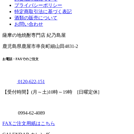
酒類の販売について
お問い合わせ
薩摩の地焼酎専門店 紀乃島屋
鹿児島県鹿屋市串良町細山田4831-2
お電話・FAXでのご注文
0120
-
622
-
151
【受付時間】(月～土)10時～19時 [日曜定休]
0994
-
62
-
4089
FAXご注文用紙はこちら
CALENDAR
カレンダー
* 赤字は休業日です。