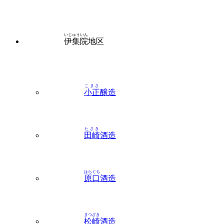
いじゅういん
伊集院
地区
こまさ
小正
醸造
たさき
田崎
酒造
はらぐち
原口
酒造
まつざき
松崎
酒造