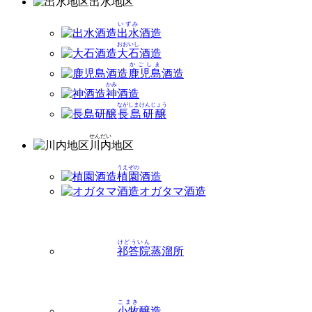
出水
地区
いずみ
出水
酒造
おおいし
大石
酒造
かごしま
鹿児島
酒造
かみ
神
酒造
ながしまけんじょう
長島研醸
せんだい
川内
地区
うえぞの
植園
酒造
オガタマ酒造
けどういん
祁答院
蒸溜所
こまき
小牧
醸造