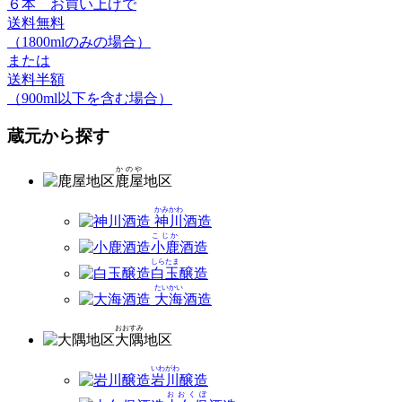
６本
お買い上げで
送料無料
（1800mlのみの場合）
または
送料半額
（900ml以下を含む場合）
蔵元から探す
かのや
鹿屋
地区
かみかわ
神川
酒造
こじか
小鹿
酒造
しらたま
白玉
醸造
たいかい
大海
酒造
おおすみ
大隅
地区
いわがわ
岩川
醸造
おおくぼ