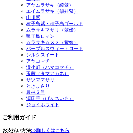
山川紫
種子島紫・種子島ゴールド
ムラサキマサリ（紫優）
種子島ロマン
ムラサキムスメ（紫娘）
パープルスウィートロード
シルクスイート
アヤコマチ
浜小町（ハマコマチ）
玉茜（タマアカネ）
サツママサリ
ときまさり
農林２号
源氏芋（げんちいも）
ジョイホワイト
ご利用ガイド
お支払い方法
>>詳しくはこちら
クレジットカード