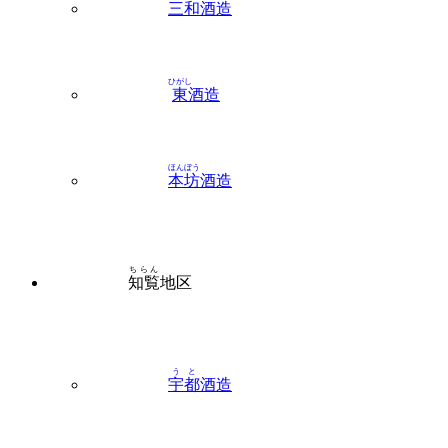
ひがし
東
酒造
ほんぼう
本坊
酒造
ちらん
知覧
地区
うと
宇都
酒造
さつま
薩摩
酒造