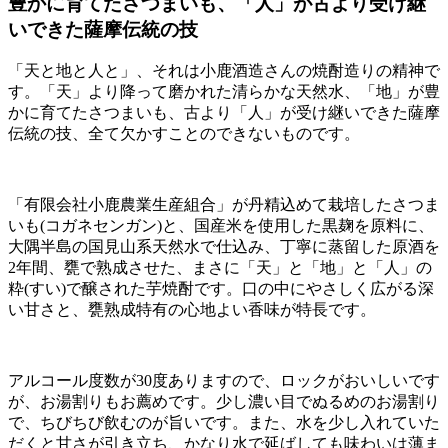
豊かに育てたさつまいも、「人」が古より受け継
いできた薩摩伝統の技
「天と地と人と」、それは小鹿酒造さんの焼酎造りの精神で
す。「天」より降って磨かれた清らかな天然水、「地」が豊
かに育てたさつまいも、古より「人」が受け継いできた薩摩
伝統の技、全て欠かすことのできないものです。
「有限会社小鹿農業生産組合」が丹精込めて栽培したさつま
いも(コガネセンガン)と、国産米を使用した黒麹を原料に、
大隅半島の国見山系天然水で仕込み、丁寧に蒸留した原酒を
2年間、甕で熟成させた、まさに「天」と「地」と「人」の
粋(すい)で醸された芋焼酎です。口の中にやさしく広がる深
い甘さと、甕熟成特有の心地よい香味が特長です。
アルコール度数が30度ありますので、ロックがおいしいです
が、お湯割りもお薦めです。少し濃い目でぬるめのお湯割り
で、ちびちび飲むのが旨いです。また、水を少し入れていた
だくと甘さが引き立ち、かなり水で延ばしても味わいは薄ま