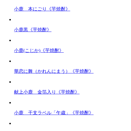
小鹿 本にごり《芋焼酎》
小鹿黒《芋焼酎》
小鹿(こじか)《芋焼酎》
華恋に舞（かれんにまう）《芋焼酎》
献上小鹿 金箔入り《芋焼酎》
小鹿 干支ラベル「午歳」《芋焼酎》