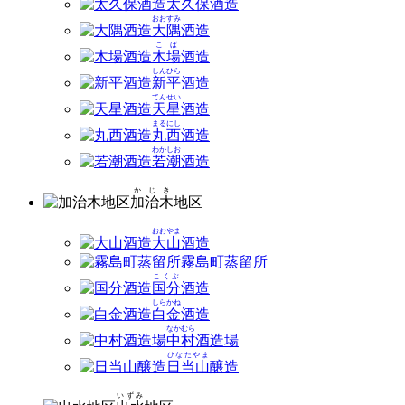
太久保
酒造
おおすみ
大隅
酒造
こば
木場
酒造
しんひら
新平
酒造
てんせい
天星
酒造
まるにし
丸西
酒造
わかしお
若潮
酒造
かじき
加治木
地区
おおやま
大山
酒造
霧島町蒸留所
こくぶ
国分
酒造
しらかね
白金
酒造
なかむら
中村
酒造場
ひなたやま
日当山
醸造
いずみ