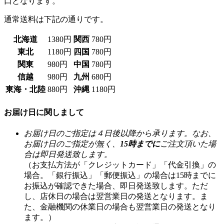
北海道
1380円
関西
780円
東北
1180円
四国
780円
関東
980円
中国
780円
信越
980円
九州
680円
東海・北陸
880円
沖縄
1180円
お届け日に関しまして
お届け日のご指定は４日後以降から承ります。なお、
お届け日のご指定が無く、
15時までに
ご注文頂いた場
合は即日発送致します。
（お支払方法が「クレジットカード」「代金引換」の
場合。「銀行振込」「郵便振込」の場合は15時までに
お振込が確認できた場合、即日発送致します。ただ
し、店休日の場合は翌営業日の発送となります。ま
た、金融機関の休業日の場合も翌営業日の発送となり
ます。）
発送後、お届けまでの目安は下記の通りです。
※離島の場合は１週間以上かかる場合もございます。