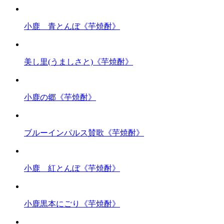
小鹿 青とんぼ《芋焼酎》
美し里(うましさと)《芋焼酎》
小鹿の郷《芋焼酎》
ブルーインパルス賛歌《芋焼酎》
小鹿 紅とんぼ《芋焼酎》
小鹿黒本にごり《芋焼酎》