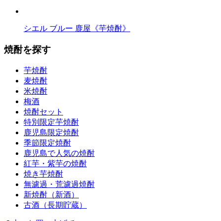
シエル ブルー 鹿屋《芋焼酎》
焼酎を探す
芋焼酎
麦焼酎
米焼酎
梅酒
焼酎セット
特別限定芋焼酎
鹿児島限定焼酎
季節限定焼酎
鹿児島で人気の焼酎
紅芋・紫芋の焼酎
焼き芋焼酎
無濾過・荒濾過焼酎
新焼酎（新酒）
古酒（長期貯蔵）