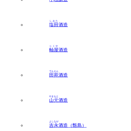
しおた
塩田
酒造
じくや
軸屋
酒造
でんえん
田苑
酒造
やまもと
山元
酒造
よしなが
吉永
酒造（甑島）