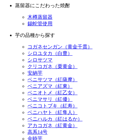
錫蛇管使用
芋の品種から探す
コガネセンガン（黄金千貫）
シロユタカ（白豊）
シロサツマ
クリコガネ（栗黄金）
安納芋
ベニサツマ（紅薩摩）
ベニアズマ（紅東）
ベニオトメ（紅乙女）
ベニマサリ（紅優）
ベニコトブキ（紅寿）
ベニハヤト（紅隼人）
ベニハルカ（紅はるか）
アカコガネ（紅黄金）
高系14号
金時芋
アヤムラサキ（綾紫）
エイムラサキ（頴娃紫）