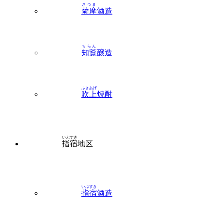
ちらん
知覧
醸造
ふきあげ
吹上
焼酎
いぶすき
指宿
地区
いぶすき
指宿
酒造
おおやまじんしち
大山甚七商店