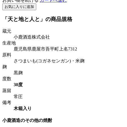
お買い物を続ける
カートへ進む
お気に入りに追加
「天と地と人と」の商品規格
蔵元
小鹿酒造株式会社
生産地
鹿児島県鹿屋市吾平町上名7312
原料
さつまいも(コガネセンガン)・米麹
麹
黒麹
度数
30度
蒸留
常圧
備考
木箱入り
小鹿酒造のその他の焼酎