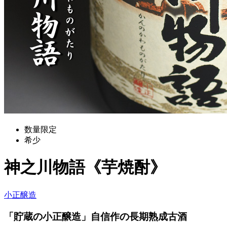
数量限定
希少
神之川物語《芋焼酎》
小正醸造
「貯蔵の小正醸造」自信作の長期熟成古酒