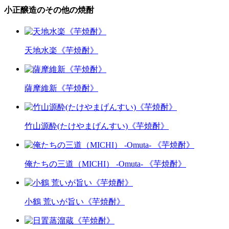
小正醸造のその他の焼酎
天地水楽《芋焼酎》
薩摩維新《芋焼酎》
竹山源酔(たけやまげんすい)《芋焼酎》
俺たちの三道（MICHI） -Omuta- 《芋焼酎》
小鶴 荒いが旨い《芋焼酎》