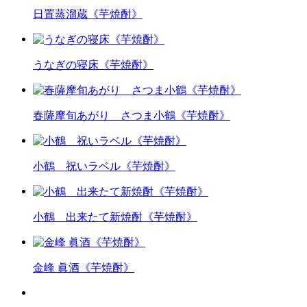
日置蒸溜蔵《芋焼酎》
うなぎの寝床《芋焼酎》
春薩摩旬あがり さつま小鶴《芋焼酎》
小鶴 祝いラベル《芋焼酎》
小鶴 出来たて新焼酎《芋焼酎》
金峰 眞酒《芋焼酎》