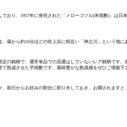
でおり、1957年に発売された「メローコヅル(米焼酎)」は
は、蔵から約10分ほどの吹上浜に程近い「神之川」という地に
限定の銘柄で、通常単品での流通はしていないレア銘柄です。
経て熟成させた芋焼酎です。風味豊かな熟成感をぜひご堪能下
が、前日からお好みの割合に割り水しておき、お燗されますと