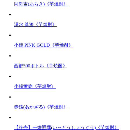
阿刺吉(あらき)《芋焼酎》
湧水 眞酒《芋焼酎》
小鶴 PINK GOLD《芋焼酎》
西郷500ボトル《芋焼酎》
小鶴黄麹《芋焼酎》
赤猿(あかざる)《芋焼酎》
【終売】一燈照隅(いっとうしょうぐう)《芋焼酎》