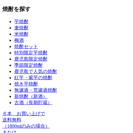
焼酎を探す
芋焼酎
麦焼酎
米焼酎
梅酒
焼酎セット
特別限定芋焼酎
鹿児島限定焼酎
季節限定焼酎
鹿児島で人気の焼酎
紅芋・紫芋の焼酎
焼き芋焼酎
無濾過・荒濾過焼酎
新焼酎（新酒）
古酒（長期貯蔵）
６本
お買い上げで
送料無料
（1800mlのみの場合）
または