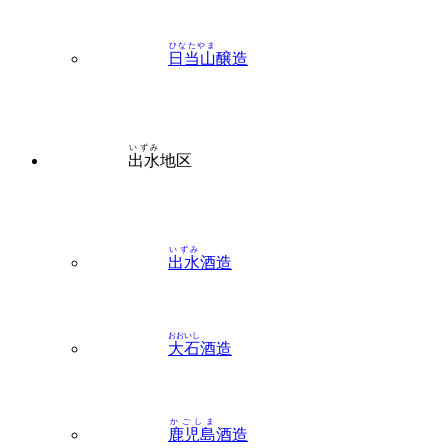
日当山
醸造
いずみ
出水
地区
いずみ
出水
酒造
おおいし
大石
酒造
かごしま
鹿児島
酒造