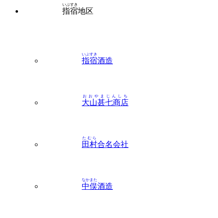
いぶすき
指宿
酒造
おおやまじんしち
大山甚七商店
たむら
田村
合名会社
なかまた
中俣
酒造
よしなが
吉永
酒造（指宿）