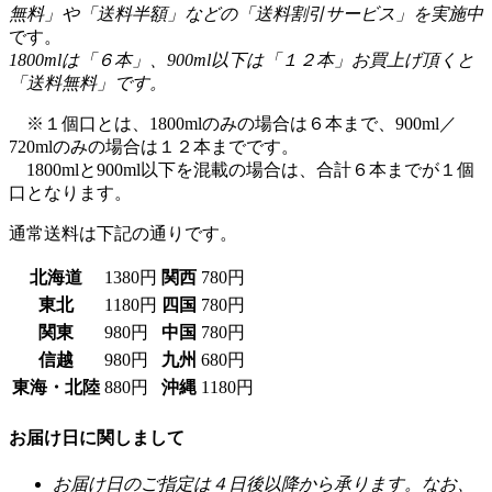
「送料無料」です。
※１個口とは、1800mlのみの場合は６本まで、900ml／
720mlのみの場合は１２本までです。
1800mlと900ml以下を混載の場合は、合計６本までが１個
口となります。
通常送料は下記の通りです。
北海道
1380円
関西
780円
東北
1180円
四国
780円
関東
980円
中国
780円
信越
980円
九州
680円
東海・北陸
880円
沖縄
1180円
お届け日に関しまして
お届け日のご指定は４日後以降から承ります。なお、
お届け日のご指定が無く、
15時までに
ご注文頂いた場
合は即日発送致します。
（お支払方法が「クレジットカード」「代金引換」の