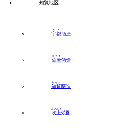
うと
宇都
酒造
さつま
薩摩
酒造
ちらん
知覧
醸造
ふきあげ
吹上
焼酎
いぶすき
指宿
地区