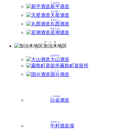
しんひら
新平
酒造
てんせい
天星
酒造
まるにし
丸西
酒造
わかしお
若潮
酒造
かじき
加治木
地区
おおやま
大山
酒造
霧島町蒸留所
こくぶ
国分
酒造
しらかね
白金
酒造
なかむら
中村
酒造場
ひなたやま