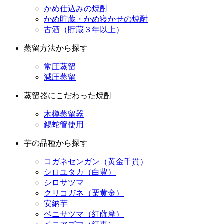
古酒（貯蔵３年以上）
蒸留方法から探す
常圧蒸留
減圧蒸留
蒸留器にこだわった焼酎
木樽蒸留器
錫蛇管使用
芋の品種から探す
コガネセンガン（黄金千貫）
シロユタカ（白豊）
シロサツマ
クリコガネ（栗黄金）
安納芋
ベニサツマ（紅薩摩）
ベニアズマ（紅東）
ベニオトメ（紅乙女）
ベニマサリ（紅優）