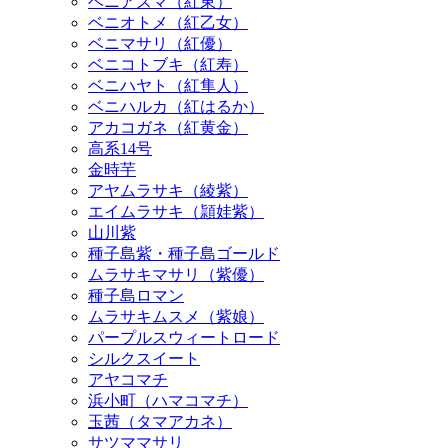
ベニコトブキ（紅寿）
ベニハヤト（紅隼人）
ベニハルカ（紅はるか）
アカコガネ（紅黄金）
高系14号
金時芋
アヤムラサキ（綾紫）
エイムラサキ（頴娃紫）
山川紫
種子島紫・種子島ゴールド
ムラサキマサリ（紫優）
種子島ロマン
ムラサキムスメ（紫娘）
パープルスウィートロード
シルクスイート
アヤコマチ
浜小町（ハマコマチ）
玉茜（タマアカネ）
サツママサリ
ときまさり
農林２号