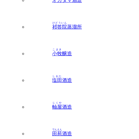
けどういん
祁答院
蒸溜所
こまき
小牧
醸造
しおた
塩田
酒造
じくや
軸屋
酒造
でんえん
田苑
酒造
やまもと