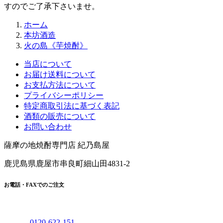
本坊酒造
火の島《芋焼酎》
当店について
お届け送料について
お支払方法について
プライバシーポリシー
特定商取引法に基づく表記
酒類の販売について
お問い合わせ
薩摩の地焼酎専門店 紀乃島屋
鹿児島県鹿屋市串良町細山田4831-2
お電話・FAXでのご注文
0120
-
622
-
151
【受付時間】(月～土)10時～19時 [日曜定休]