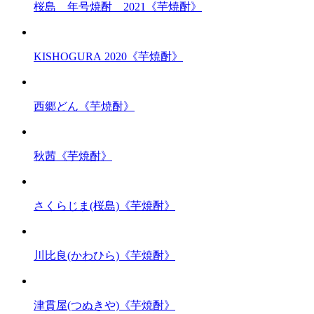
桜島 年号焼酎 2021《芋焼酎》
KISHOGURA 2020《芋焼酎》
西郷どん《芋焼酎》
秋茜《芋焼酎》
さくらじま(桜島)《芋焼酎》
川比良(かわひら)《芋焼酎》
津貫屋(つぬきや)《芋焼酎》