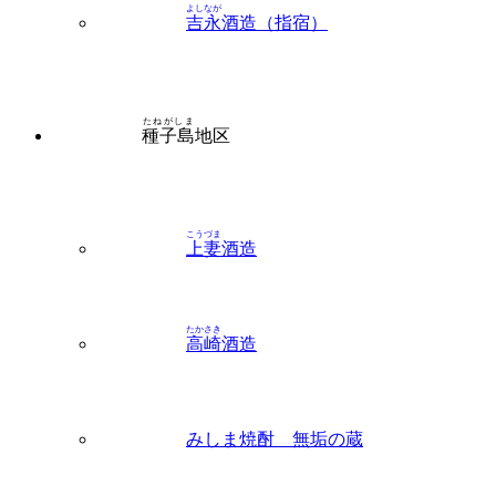
たねがしま
種子島
地区
こうづま
上妻
酒造
たかさき
高崎
酒造
みしま焼酎 無垢の蔵
みたけ
三岳
酒造