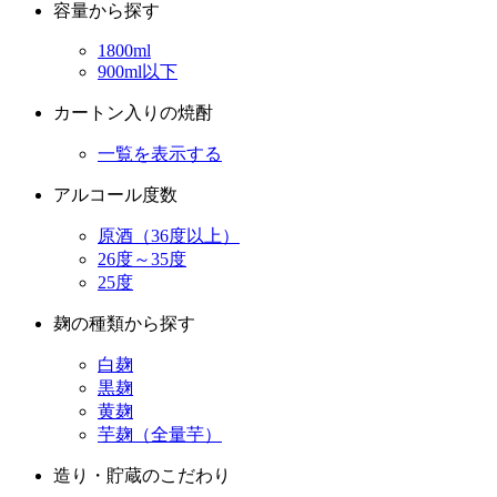
900ml以下
カートン入りの焼酎
一覧を表示する
アルコール度数
原酒（36度以上）
26度～35度
25度
麹の種類から探す
白麹
黒麹
黄麹
芋麹（全量芋）
造り・貯蔵のこだわり
かめ仕込みの焼酎
かめ貯蔵・かめ寝かせの焼酎