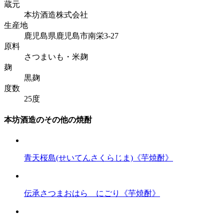
蔵元
本坊酒造株式会社
生産地
鹿児島県鹿児島市南栄3-27
原料
さつまいも・米麹
麹
黒麹
度数
25度
本坊酒造のその他の焼酎
青天桜島(せいてんさくらじま)《芋焼酎》
伝承さつまおはら にごり《芋焼酎》