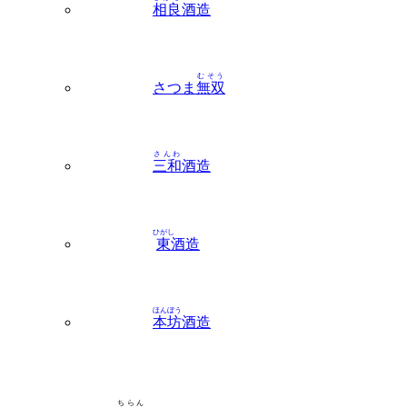
むそう
さつま
無双
さんわ
三和
酒造
ひがし
東
酒造
ほんぼう
本坊
酒造
ちらん
知覧
地区