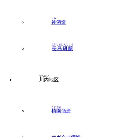
かみ
神
酒造
ながしまけんじょう
長島研醸
せんだい
川内
地区
うえぞの
植園
酒造
オガタマ酒造