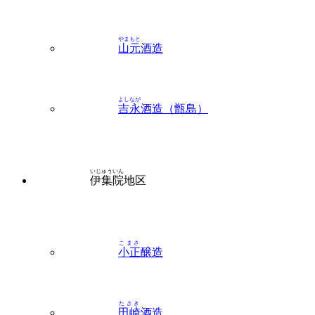
山元
酒造
よしなが
吉永
酒造（甑島）
いじゅういん
伊集院
地区
こまさ
小正
醸造
たさき
田崎
酒造