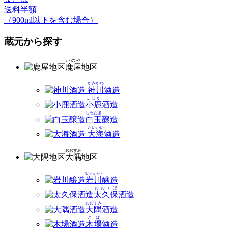
送料半額
（900ml以下を含む場合）
蔵元から探す
かのや
鹿屋
地区
かみかわ
神川
酒造
こじか
小鹿
酒造
しらたま
白玉
醸造
たいかい
大海
酒造
おおすみ
大隅
地区
いわがわ
岩川
醸造
おおくぼ
太久保
酒造
おおすみ
大隅
酒造
こば
木場
酒造