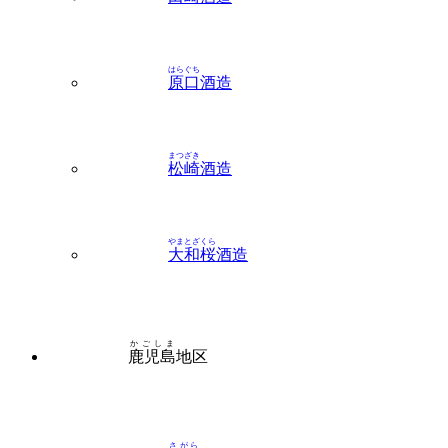
はらぐち
原口
酒造
まつざき
松崎
酒造
やまとざくら
大和桜
酒造
かごしま
鹿児島
地区
さがら
相良
酒造