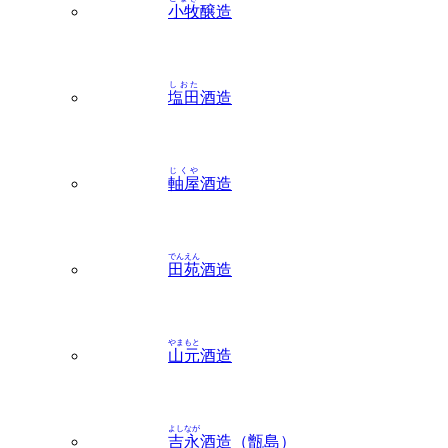
小牧
醸造
しおた
塩田
酒造
じくや
軸屋
酒造
でんえん
田苑
酒造
やまもと
山元
酒造
よしなが
吉永
酒造（甑島）