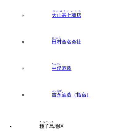
おおやまじんしち
大山甚七商店
たむら
田村
合名会社
なかまた
中俣
酒造
よしなが
吉永
酒造（指宿）
たねがしま
種子島
地区