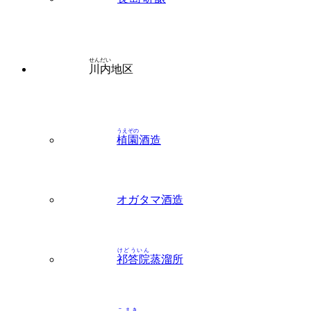
せんだい
川内
地区
うえぞの
植園
酒造
オガタマ酒造
けどういん
祁答院
蒸溜所
こまき