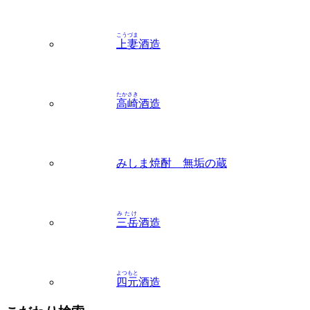
こうづま
上妻
酒造
たかさき
高崎
酒造
みしま焼酎 無垢の蔵
みたけ
三岳
酒造
よつもと
四元
酒造