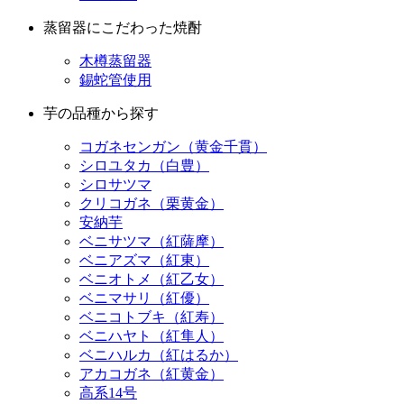
蒸留器にこだわった焼酎
木樽蒸留器
錫蛇管使用
芋の品種から探す
コガネセンガン（黄金千貫）
シロユタカ（白豊）
シロサツマ
クリコガネ（栗黄金）
安納芋
ベニサツマ（紅薩摩）
ベニアズマ（紅東）
ベニオトメ（紅乙女）
ベニマサリ（紅優）
ベニコトブキ（紅寿）
ベニハヤト（紅隼人）
ベニハルカ（紅はるか）
アカコガネ（紅黄金）
高系14号