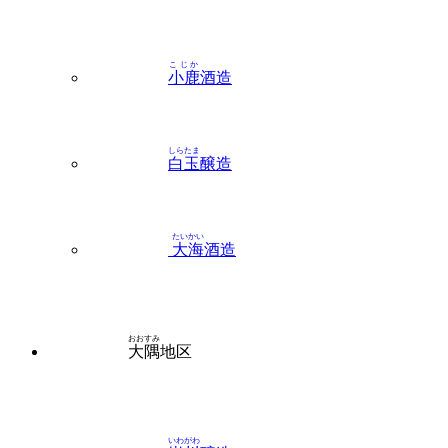
こじか
小鹿
酒造
しらたま
白玉
醸造
たいかい
大海
酒造
おおすみ
大隅
地区
いわがわ