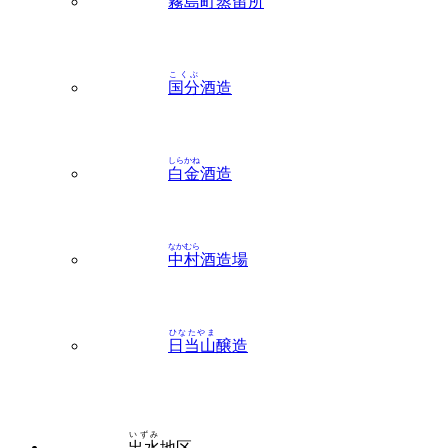
霧島町蒸留所
こくぶ
国分
酒造
しらかね
白金
酒造
なかむら
中村
酒造場
ひなたやま
日当山
醸造
いずみ
出水
地区