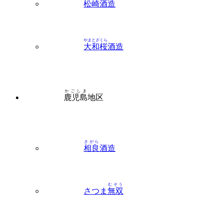
松崎
酒造
やまとざくら
大和桜
酒造
かごしま
鹿児島
地区
さがら
相良
酒造
むそう
さつま
無双