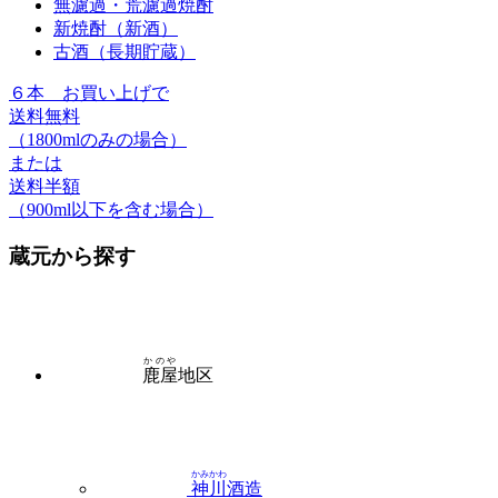
無濾過・荒濾過焼酎
新焼酎（新酒）
古酒（長期貯蔵）
６本
お買い上げで
送料無料
（1800mlのみの場合）
または
送料半額
（900ml以下を含む場合）
蔵元から探す
かのや
鹿屋
地区
かみかわ
神川
酒造