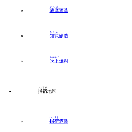
さつま
薩摩
酒造
ちらん
知覧
醸造
ふきあげ
吹上
焼酎
いぶすき
指宿
地区
いぶすき
指宿
酒造