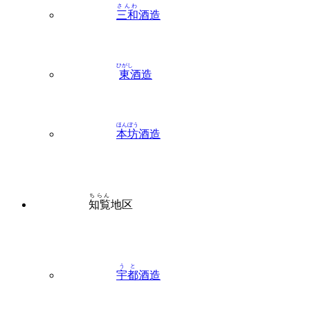
さんわ
三和
酒造
ひがし
東
酒造
ほんぼう
本坊
酒造
ちらん
知覧
地区
うと
宇都
酒造