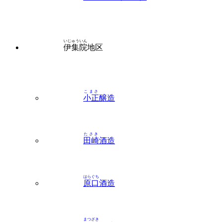
いじゅういん
伊集院
地区
こまさ
小正
醸造
たさき
田崎
酒造
はらぐち
原口
酒造
まつざき