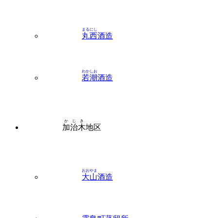
まるにし
丸西
酒造
わかしお
若潮
酒造
かじき
加治木
地区
おおやま
大山
酒造