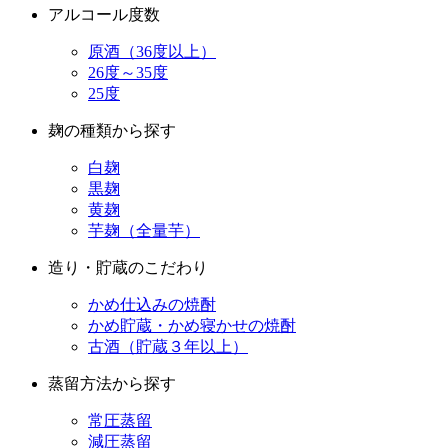
アルコール度数
原酒（36度以上）
26度～35度
25度
麹の種類から探す
白麹
黒麹
黄麹
芋麹（全量芋）
造り・貯蔵のこだわり
かめ仕込みの焼酎
かめ貯蔵・かめ寝かせの焼酎
古酒（貯蔵３年以上）
蒸留方法から探す
常圧蒸留
減圧蒸留