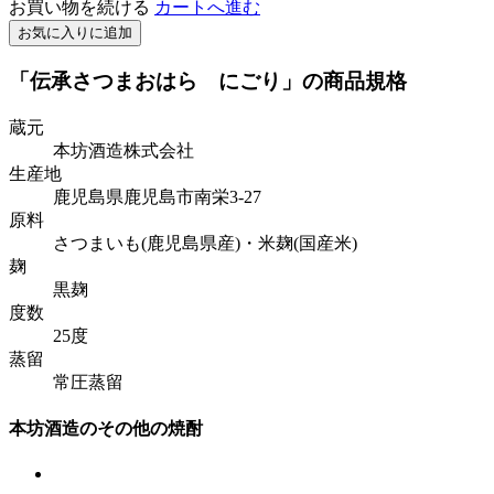
お買い物を続ける
カートへ進む
お気に入りに追加
「伝承さつまおはら にごり」の商品規格
蔵元
本坊酒造株式会社
生産地
鹿児島県鹿児島市南栄3-27
原料
さつまいも(鹿児島県産)・米麹(国産米)
麹
黒麹
度数
25度
蒸留
常圧蒸留
本坊酒造のその他の焼酎