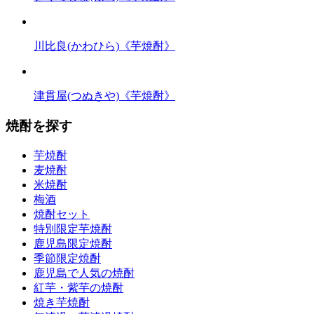
川比良(かわひら)《芋焼酎》
津貫屋(つぬきや)《芋焼酎》
焼酎を探す
芋焼酎
麦焼酎
米焼酎
梅酒
焼酎セット
特別限定芋焼酎
鹿児島限定焼酎
季節限定焼酎
鹿児島で人気の焼酎
紅芋・紫芋の焼酎
焼き芋焼酎