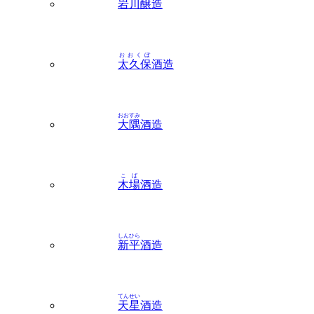
岩川
醸造
おおくぼ
太久保
酒造
おおすみ
大隅
酒造
こば
木場
酒造
しんひら
新平
酒造
てんせい
天星
酒造