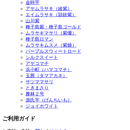
金時芋
アヤムラサキ（綾紫）
エイムラサキ（頴娃紫）
山川紫
種子島紫・種子島ゴールド
ムラサキマサリ（紫優）
種子島ロマン
ムラサキムスメ（紫娘）
パープルスウィートロード
シルクスイート
アヤコマチ
浜小町（ハマコマチ）
玉茜（タマアカネ）
サツママサリ
ときまさり
農林２号
源氏芋（げんちいも）
ジョイホワイト
ご利用ガイド