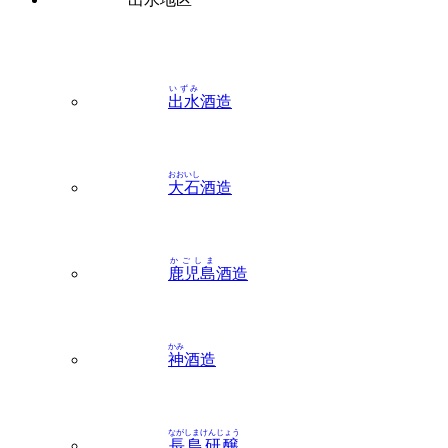
いずみ
出水
酒造
おおいし
大石
酒造
かごしま
鹿児島
酒造
かみ
神
酒造
ながしまけんじょう
長島研醸