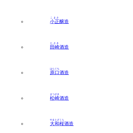
こまさ
小正
醸造
たさき
田崎
酒造
はらぐち
原口
酒造
まつざき
松崎
酒造
やまとざくら
大和桜
酒造