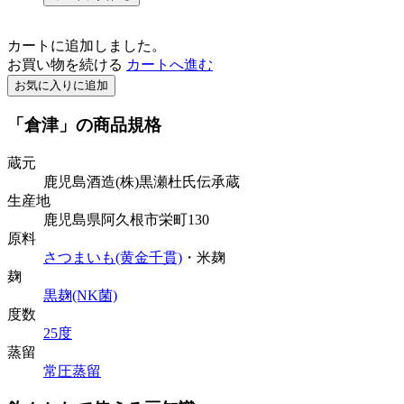
カートに追加しました。
お買い物を続ける
カートへ進む
お気に入りに追加
「倉津」の商品規格
蔵元
鹿児島酒造(株)黒瀬杜氏伝承蔵
生産地
鹿児島県阿久根市栄町130
原料
さつまいも(黄金千貫)
・米麹
麹
黒麹(NK菌)
度数
25度
蒸留
常圧蒸留