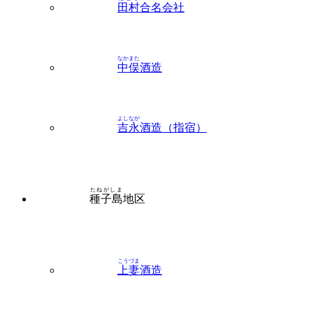
なかまた
中俣
酒造
よしなが
吉永
酒造（指宿）
たねがしま
種子島
地区
こうづま
上妻
酒造
たかさき
高崎
酒造