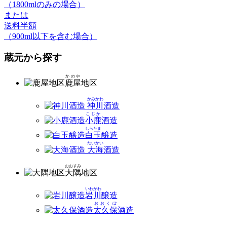
（1800mlのみの場合）
または
送料半額
（900ml以下を含む場合）
蔵元から探す
かのや
鹿屋
地区
かみかわ
神川
酒造
こじか
小鹿
酒造
しらたま
白玉
醸造
たいかい
大海
酒造
おおすみ
大隅
地区
いわがわ
岩川
醸造
おおくぼ
太久保
酒造
おおすみ
大隅
酒造