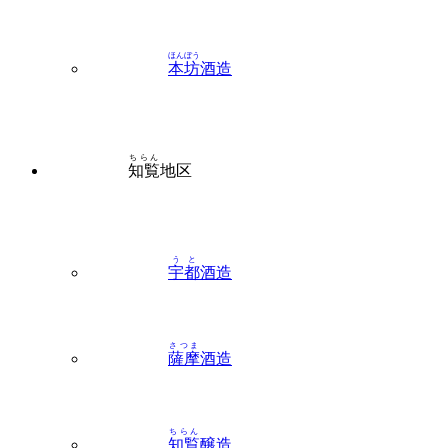
本坊
酒造
ちらん
知覧
地区
うと
宇都
酒造
さつま
薩摩
酒造
ちらん
知覧
醸造