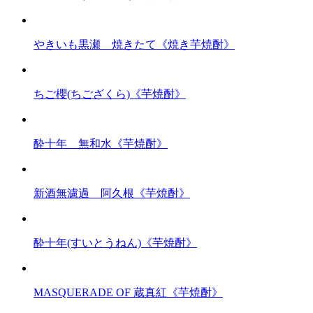
やきいも黒瀬 焼きたて《焼き芋焼酎》
ちご櫻(ちござくら)《芋焼酎》
酔十年 無和水《芋焼酎》
新酒無濾過 阿久根《芋焼酎》
酔十年(すいとうねん)《芋焼酎》
MASQUERADE OF 蔵真紅《芋焼酎》