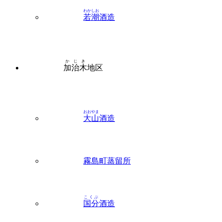
かじき
加治木
地区
おおやま
大山
酒造
霧島町蒸留所
こくぶ
国分
酒造
しらかね
白金
酒造