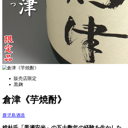
販売店限定
黒麹
倉津《芋焼酎》
鹿児島酒造
総杜氏「黒瀬安光」の五十数年の経験を生かした