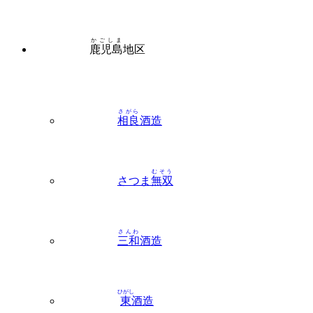
かごしま
鹿児島
地区
さがら
相良
酒造
むそう
さつま
無双
さんわ
三和
酒造
ひがし
東
酒造
ほんぼう