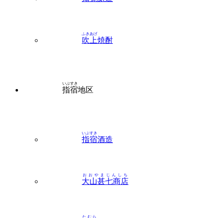
ふきあげ
吹上
焼酎
いぶすき
指宿
地区
いぶすき
指宿
酒造
おおやまじんしち
大山甚七商店
たむら
田村
合名会社