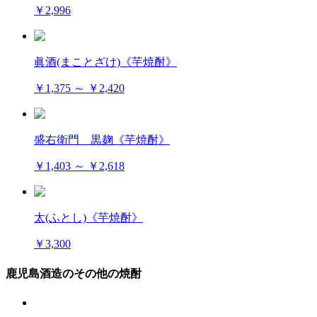
￥2,996
眞酒(まことざけ)《芋焼酎》
￥1,375 ～ ￥2,420
盛右衛門 黒麹《芋焼酎》
￥1,403 ～ ￥2,618
太(ふとし)《芋焼酎》
￥3,300
鹿児島酒造のその他の焼酎