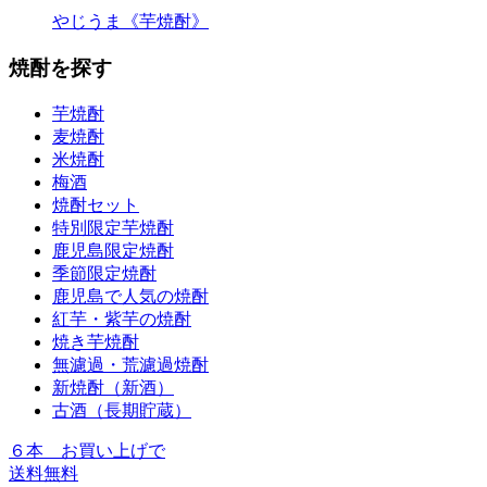
やじうま《芋焼酎》
焼酎を探す
芋焼酎
麦焼酎
米焼酎
梅酒
焼酎セット
特別限定芋焼酎
鹿児島限定焼酎
季節限定焼酎
鹿児島で人気の焼酎
紅芋・紫芋の焼酎
焼き芋焼酎
無濾過・荒濾過焼酎
新焼酎（新酒）
古酒（長期貯蔵）
６本
お買い上げで
送料無料