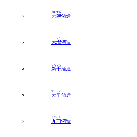
こば
木場
酒造
しんひら
新平
酒造
てんせい
天星
酒造
まるにし
丸西
酒造
わかしお
若潮
酒造