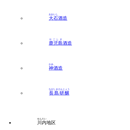
大石
酒造
かごしま
鹿児島
酒造
かみ
神
酒造
ながしまけんじょう
長島研醸
せんだい
川内
地区