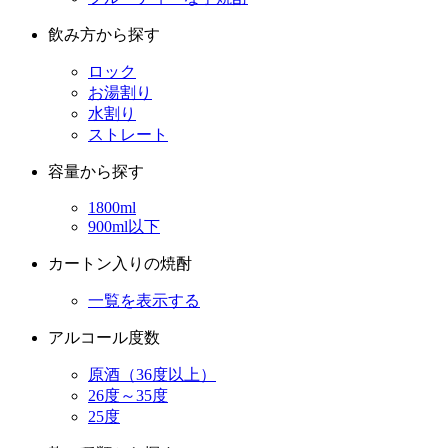
ロック
お湯割り
水割り
ストレート
容量から探す
1800ml
900ml以下
カートン入りの焼酎
一覧を表示する
アルコール度数
原酒（36度以上）
26度～35度
25度
麹の種類から探す
白麹