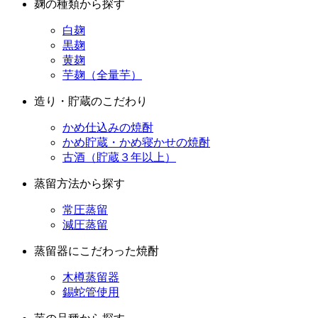
黒麹
黄麹
芋麹（全量芋）
造り・貯蔵のこだわり
かめ仕込みの焼酎
かめ貯蔵・かめ寝かせの焼酎
古酒（貯蔵３年以上）
蒸留方法から探す
常圧蒸留
減圧蒸留
蒸留器にこだわった焼酎
木樽蒸留器
錫蛇管使用
芋の品種から探す
コガネセンガン（黄金千貫）