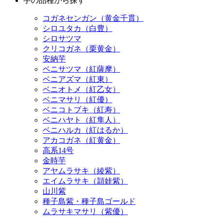
シロユタカ（白豊）
シロサツマ
クリコガネ（栗黄金）
安納芋
ベニサツマ（紅薩摩）
ベニアズマ（紅東）
ベニオトメ（紅乙女）
ベニマサリ（紅優）
ベニコトブキ（紅寿）
ベニハヤト（紅隼人）
ベニハルカ（紅はるか）
アカコガネ（紅黄金）
高系14号
金時芋
アヤムラサキ（綾紫）
エイムラサキ（頴娃紫）
山川紫
種子島紫・種子島ゴールド
ムラサキマサリ（紫優）
種子島ロマン
ムラサキムスメ（紫娘）
パープルスウィートロード