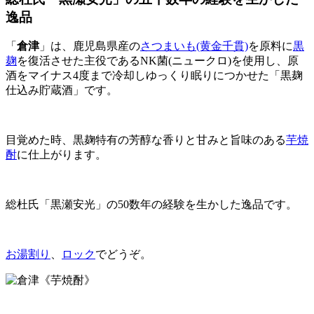
逸品
「
倉津
」は、鹿児島県産の
さつまいも(黄金千貫)
を原料に
黒
麹
を復活させた主役であるNK菌(ニュークロ)を使用し、原
酒をマイナス4度まで冷却しゆっくり眠りにつかせた「黒麹
仕込み貯蔵酒」です。
目覚めた時、黒麹特有の芳醇な香りと甘みと旨味のある
芋焼
酎
に仕上がります。
総杜氏「黒瀬安光」の50数年の経験を生かした逸品です。
お湯割り
、
ロック
でどうぞ。