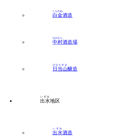
なかむら
中村
酒造場
ひなたやま
日当山
醸造
いずみ
出水
地区
いずみ
出水
酒造
おおいし