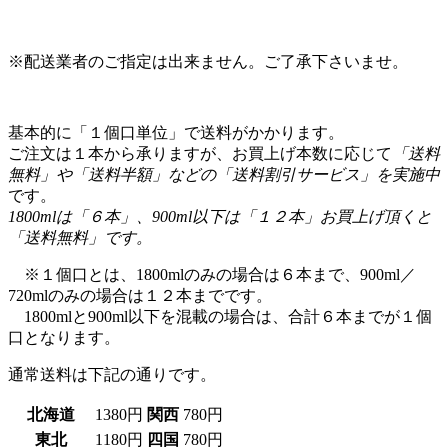
※配送業者のご指定は出来ません。ご了承下さいませ。
基本的に「１個口単位」で送料がかかります。
ご注文は１本から承りますが、お買上げ本数に応じて
「送料
無料」や「送料半額」などの「送料割引サービス」を実施中
です。
1800mlは「６本」、900ml以下は「１２本」お買上げ頂くと
「送料無料」です。
※１個口とは、1800mlのみの場合は６本まで、900ml／
720mlのみの場合は１２本までです。
1800mlと900ml以下を混載の場合は、合計６本までが１個
口となります。
通常送料は下記の通りです。
北海道
1380円
関西
780円
東北
1180円
四国
780円
関東
980円
中国
780円
信越
980円
九州
680円