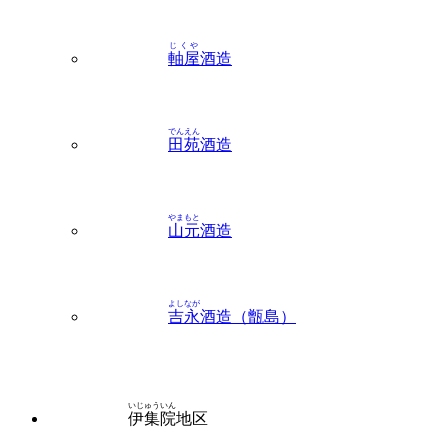
軸屋
酒造
でんえん
田苑
酒造
やまもと
山元
酒造
よしなが
吉永
酒造（甑島）
いじゅういん
伊集院
地区