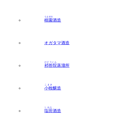
うえぞの
植園
酒造
オガタマ酒造
けどういん
祁答院
蒸溜所
こまき
小牧
醸造
しおた
塩田
酒造
じくや