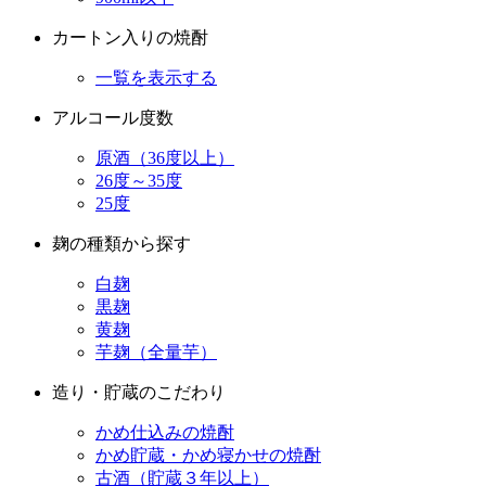
一覧を表示する
アルコール度数
原酒（36度以上）
26度～35度
25度
麹の種類から探す
白麹
黒麹
黄麹
芋麹（全量芋）
造り・貯蔵のこだわり
かめ仕込みの焼酎
かめ貯蔵・かめ寝かせの焼酎
古酒（貯蔵３年以上）
蒸留方法から探す