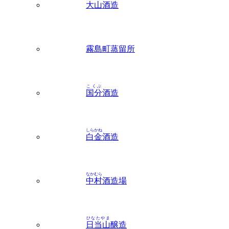
霧島町蒸留所
こくぶ
国分
酒造
しらかね
白金
酒造
なかむら
中村
酒造場
ひなたやま
日当山
醸造