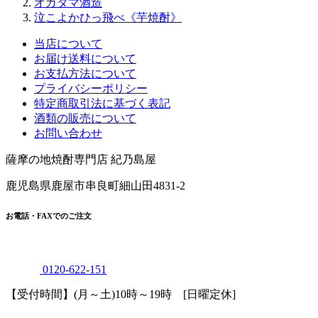
当店について
お届け送料について
お支払方法について
プライバシーポリシー
特定商取引法に基づく表記
酒類の販売について
お問い合わせ
薩摩の地焼酎専門店 紀乃島屋
鹿児島県鹿屋市串良町細山田4831-2
お電話・FAXでのご注文
0120
-
622
-
151
【受付時間】(月～土)10時～19時 [日曜定休]
0994
-
62
-
4089