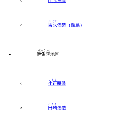
よしなが
吉永
酒造（甑島）
いじゅういん
伊集院
地区
こまさ
小正
醸造
たさき
田崎
酒造
はらぐち
原口
酒造