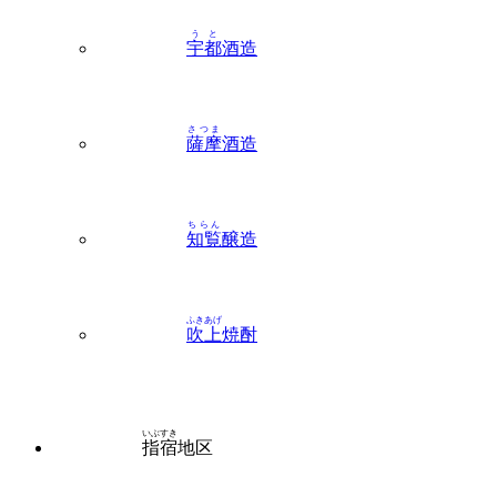
さつま
薩摩
酒造
ちらん
知覧
醸造
ふきあげ
吹上
焼酎
いぶすき
指宿
地区
いぶすき