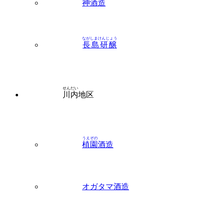
ながしまけんじょう
長島研醸
せんだい
川内
地区
うえぞの
植園
酒造
オガタマ酒造
けどういん
祁答院
蒸溜所