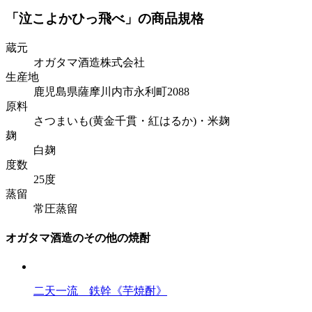
「泣こよかひっ飛べ」の商品規格
蔵元
オガタマ酒造株式会社
生産地
鹿児島県薩摩川内市永利町2088
原料
さつまいも(黄金千貫・紅はるか)・米麹
麹
白麹
度数
25度
蒸留
常圧蒸留
オガタマ酒造のその他の焼酎
二天一流 鉄幹《芋焼酎》