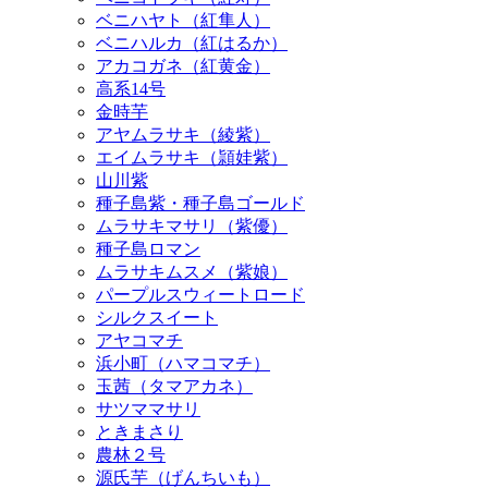
アカコガネ（紅黄金）
高系14号
金時芋
アヤムラサキ（綾紫）
エイムラサキ（頴娃紫）
山川紫
種子島紫・種子島ゴールド
ムラサキマサリ（紫優）
種子島ロマン
ムラサキムスメ（紫娘）
パープルスウィートロード
シルクスイート
アヤコマチ
浜小町（ハマコマチ）
玉茜（タマアカネ）
サツママサリ
ときまさり
農林２号
源氏芋（げんちいも）
ジョイホワイト
ご利用ガイド