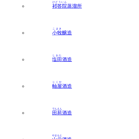
こまき
小牧
醸造
しおた
塩田
酒造
じくや
軸屋
酒造
でんえん
田苑
酒造
やまもと
山元
酒造