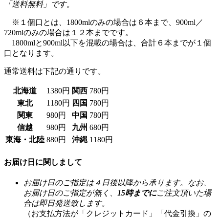
720mlのみの場合は１２本までです。
1800mlと900ml以下を混載の場合は、合計６本までが１個
口となります。
通常送料は下記の通りです。
北海道
1380円
関西
780円
東北
1180円
四国
780円
関東
980円
中国
780円
信越
980円
九州
680円
東海・北陸
880円
沖縄
1180円
お届け日に関しまして
お届け日のご指定は４日後以降から承ります。なお、
お届け日のご指定が無く、
15時までに
ご注文頂いた場
合は即日発送致します。
（お支払方法が「クレジットカード」「代金引換」の
場合。「銀行振込」「郵便振込」の場合は15時までに
お振込が確認できた場合、即日発送致します。ただ
し、店休日の場合は翌営業日の発送となります。ま