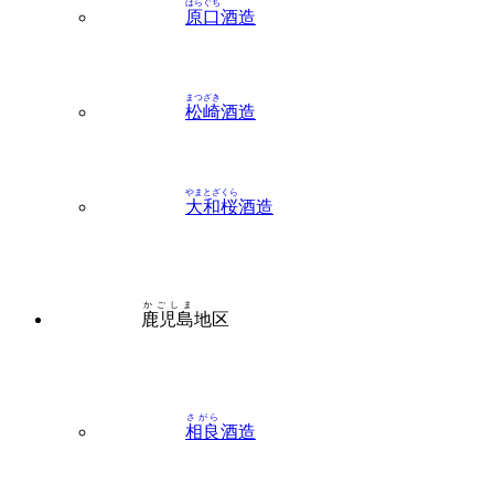
まつざき
松崎
酒造
やまとざくら
大和桜
酒造
かごしま
鹿児島
地区
さがら
相良
酒造
むそう
さつま
無双