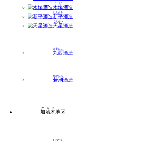
こば
木場
酒造
しんひら
新平
酒造
てんせい
天星
酒造
まるにし
丸西
酒造
わかしお
若潮
酒造
かじき
加治木
地区
おおやま
大山
酒造