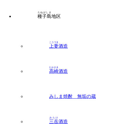
こうづま
上妻
酒造
たかさき
高崎
酒造
みしま焼酎 無垢の蔵
みたけ
三岳
酒造
よつもと
四元
酒造