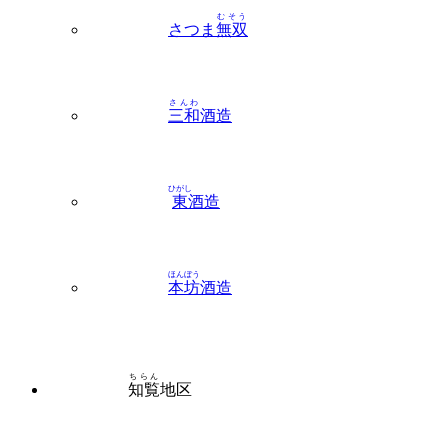
さんわ
三和
酒造
ひがし
東
酒造
ほんぼう
本坊
酒造
ちらん
知覧
地区
うと
宇都
酒造