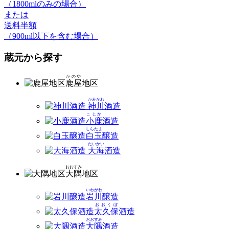
（1800mlのみの場合）
または
送料半額
（900ml以下を含む場合）
蔵元から探す
かのや
鹿屋
地区
かみかわ
神川
酒造
こじか
小鹿
酒造
しらたま
白玉
醸造
たいかい
大海
酒造
おおすみ
大隅
地区
いわがわ
岩川
醸造
おおくぼ
太久保
酒造
おおすみ
大隅
酒造