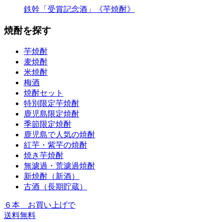
鉄幹「受賞記念酒」《芋焼酎》
焼酎を探す
芋焼酎
麦焼酎
米焼酎
梅酒
焼酎セット
特別限定芋焼酎
鹿児島限定焼酎
季節限定焼酎
鹿児島で人気の焼酎
紅芋・紫芋の焼酎
焼き芋焼酎
無濾過・荒濾過焼酎
新焼酎（新酒）
古酒（長期貯蔵）
６本
お買い上げで
送料無料