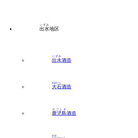
いずみ
出水
地区
いずみ
出水
酒造
おおいし
大石
酒造
かごしま
鹿児島
酒造
かみ
神
酒造