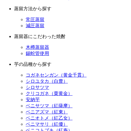
常圧蒸留
減圧蒸留
蒸留器にこだわった焼酎
木樽蒸留器
錫蛇管使用
芋の品種から探す
コガネセンガン（黄金千貫）
シロユタカ（白豊）
シロサツマ
クリコガネ（栗黄金）
安納芋
ベニサツマ（紅薩摩）
ベニアズマ（紅東）
ベニオトメ（紅乙女）
ベニマサリ（紅優）
ベニコトブキ（紅寿）
ベニハヤト（紅隼人）
ベニハルカ（紅はるか）