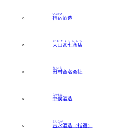
指宿
酒造
おおやまじんしち
大山甚七商店
たむら
田村
合名会社
なかまた
中俣
酒造
よしなが
吉永
酒造（指宿）
たねがしま
種子島
地区