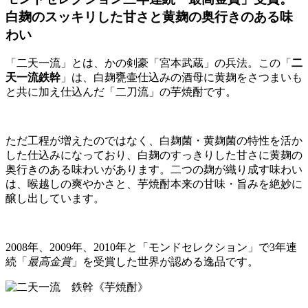
白麹のスッキリした甘さと黄麹の奥行きのある味
わい
「二天一流」とは、かの剣豪「宮本武蔵」の兵法。この「
二
天一流鉄幹
」は、白麹甕壷仕込みの酒母に黄麹をさつまいも
と共に加え仕込んだ「二刀流」の芋焼酎です。
ただ工程が増えたのではなく、白麹菌・黄麹菌の特性を活か
した仕込みになっており、白麹のすっきりした甘さに黄麹の
奥行きのある味わいがあります。二つの麹が織り成す味わい
は、喉越しの爽やかさと、芋焼酎本来の甘味・旨みを絶妙に
醸し出しています。
2008年、2009年、2010年と「モンドセレクション」で3年連
続「
最高金賞
」を受賞した世界が認める逸品です。