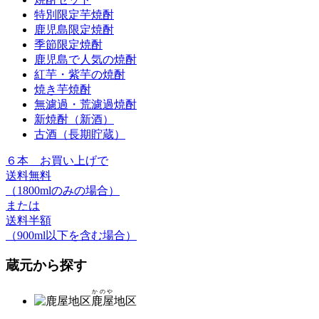
特別限定芋焼酎
鹿児島限定焼酎
季節限定焼酎
鹿児島で人気の焼酎
紅芋・紫芋の焼酎
焼き芋焼酎
無濾過・荒濾過焼酎
新焼酎（新酒）
古酒（長期貯蔵）
６本
お買い上げで
送料無料
（1800mlのみの場合）
または
送料半額
（900ml以下を含む場合）
蔵元から探す
かのや
鹿屋
地区