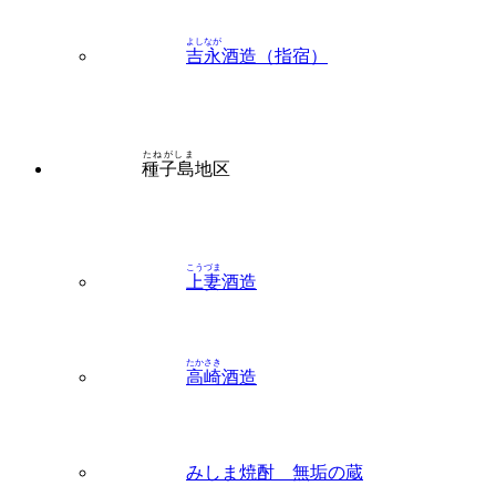
たねがしま
種子島
地区
こうづま
上妻
酒造
たかさき
高崎
酒造
みしま焼酎 無垢の蔵
みたけ