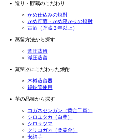
かめ貯蔵・かめ寝かせの焼酎
古酒（貯蔵３年以上）
蒸留方法から探す
常圧蒸留
減圧蒸留
蒸留器にこだわった焼酎
木樽蒸留器
錫蛇管使用
芋の品種から探す
コガネセンガン（黄金千貫）
シロユタカ（白豊）
シロサツマ
クリコガネ（栗黄金）
安納芋
ベニサツマ（紅薩摩）
ベニアズマ（紅東）
ベニオトメ（紅乙女）