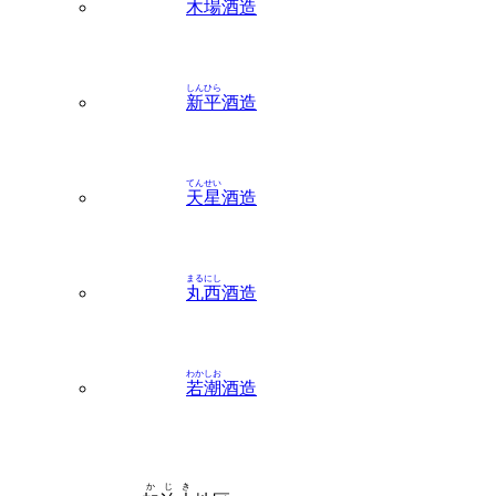
しんひら
新平
酒造
てんせい
天星
酒造
まるにし
丸西
酒造
わかしお
若潮
酒造
かじき
加治木
地区