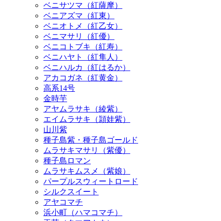
ベニマサリ（紅優）
ベニコトブキ（紅寿）
ベニハヤト（紅隼人）
ベニハルカ（紅はるか）
アカコガネ（紅黄金）
高系14号
金時芋
アヤムラサキ（綾紫）
エイムラサキ（頴娃紫）
山川紫
種子島紫・種子島ゴールド
ムラサキマサリ（紫優）
種子島ロマン
ムラサキムスメ（紫娘）
パープルスウィートロード
シルクスイート
アヤコマチ
浜小町（ハマコマチ）
玉茜（タマアカネ）
サツママサリ
ときまさり