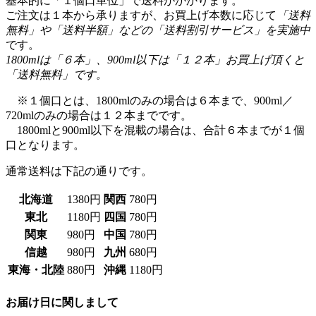
です。
1800mlは「６本」、900ml以下は「１２本」お買上げ頂くと
「送料無料」です。
※１個口とは、1800mlのみの場合は６本まで、900ml／
720mlのみの場合は１２本までです。
1800mlと900ml以下を混載の場合は、合計６本までが１個
口となります。
通常送料は下記の通りです。
北海道
1380円
関西
780円
東北
1180円
四国
780円
関東
980円
中国
780円
信越
980円
九州
680円
東海・北陸
880円
沖縄
1180円
お届け日に関しまして
お届け日のご指定は４日後以降から承ります。なお、
お届け日のご指定が無く、
15時までに
ご注文頂いた場