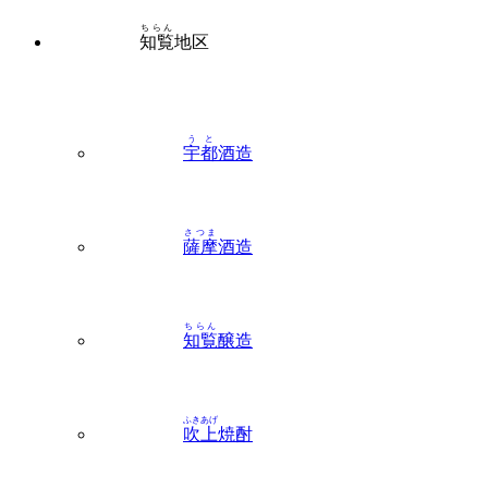
うと
宇都
酒造
さつま
薩摩
酒造
ちらん
知覧
醸造
ふきあげ
吹上
焼酎
いぶすき
指宿
地区