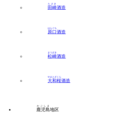
はらぐち
原口
酒造
まつざき
松崎
酒造
やまとざくら
大和桜
酒造
かごしま
鹿児島
地区
さがら
相良
酒造