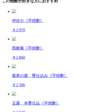
この焼酎が好きな方におすすめ
伊佐や《芋焼酎》
￥2,970
西郷庵《芋焼酎》
￥2,860
紫尾の露 甕仕込み《芋焼酎》
￥2,506
玉露 本甕仕込《芋焼酎》