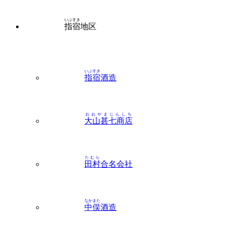
いぶすき
指宿
酒造
おおやまじんしち
大山甚七商店
たむら
田村
合名会社
なかまた
中俣
酒造
よしなが
吉永
酒造（指宿）