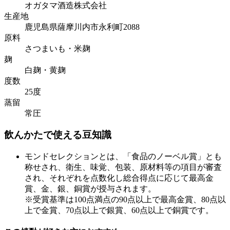
オガタマ酒造株式会社
生産地
鹿児島県薩摩川内市永利町2088
原料
さつまいも・米麹
麹
白麹・黄麹
度数
25度
蒸留
常圧
飲んかたで使える豆知識
モンドセレクションとは、「食品のノーベル賞」とも
称せされ、衛生、味覚、包装、原材料等の項目が審査
され、それぞれを点数化し総合得点に応じて最高金
賞、金、銀、銅賞が授与されます。
※受賞基準は100点満点の90点以上で最高金賞、80点以
上で金賞、70点以上で銀賞、60点以上で銅賞です。