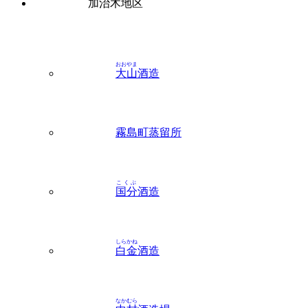
おおやま
大山
酒造
霧島町蒸留所
こくぶ
国分
酒造
しらかね
白金
酒造
なかむら
中村
酒造場