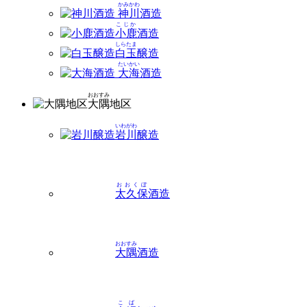
かみかわ
神川
酒造
こじか
小鹿
酒造
しらたま
白玉
醸造
たいかい
大海
酒造
おおすみ
大隅
地区
いわがわ
岩川
醸造
おおくぼ
太久保
酒造
おおすみ
大隅
酒造
こば
木場
酒造