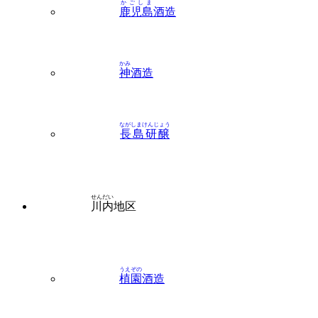
かみ
神
酒造
ながしまけんじょう
長島研醸
せんだい
川内
地区
うえぞの
植園
酒造
オガタマ酒造