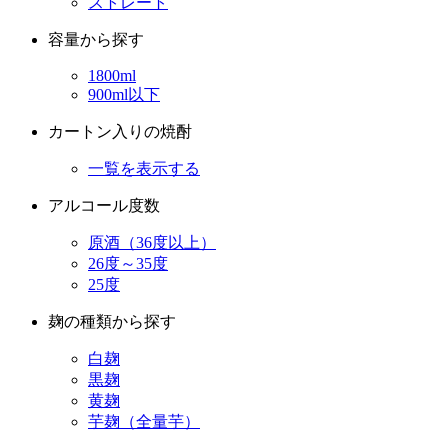
1800ml
900ml以下
カートン入りの焼酎
一覧を表示する
アルコール度数
原酒（36度以上）
26度～35度
25度
麹の種類から探す
白麹
黒麹
黄麹
芋麹（全量芋）
造り・貯蔵のこだわり
かめ仕込みの焼酎