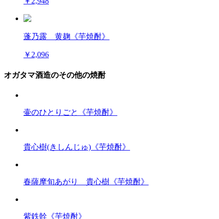
￥2,948
蓬乃露 黄麹《芋焼酎》
￥2,096
オガタマ酒造のその他の焼酎
壷のひとりごと《芋焼酎》
貴心樹(きしんじゅ)《芋焼酎》
春薩摩旬あがり 貴心樹《芋焼酎》
紫鉄幹《芋焼酎》