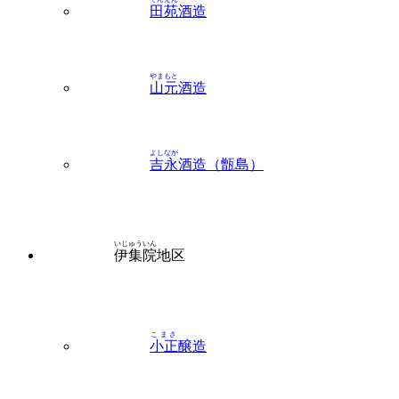
やまもと
山元
酒造
よしなが
吉永
酒造（甑島）
いじゅういん
伊集院
地区
こまさ
小正
醸造
たさき
田崎
酒造