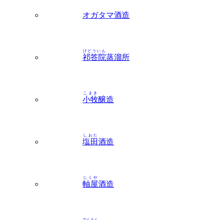
けどういん
祁答院
蒸溜所
こまき
小牧
醸造
しおた
塩田
酒造
じくや
軸屋
酒造
でんえん
田苑
酒造