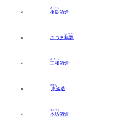
むそう
さつま
無双
さんわ
三和
酒造
ひがし
東
酒造
ほんぼう
本坊
酒造
ちらん
知覧
地区