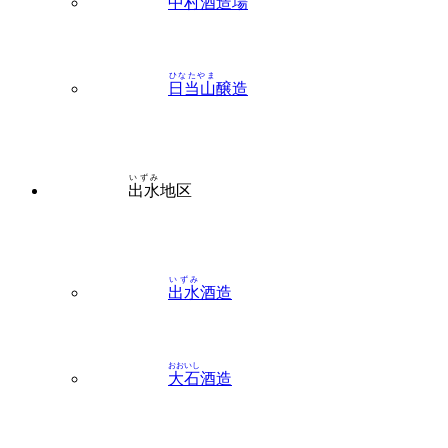
ひなたやま
日当山
醸造
いずみ
出水
地区
いずみ
出水
酒造
おおいし
大石
酒造
かごしま
鹿児島
酒造