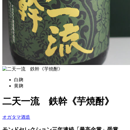
白麹
黄麹
二天一流 鉄幹《芋焼酎》
オガタマ酒造
モンドセレクション三年連続「最高金賞」受賞。