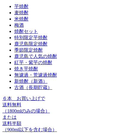
芋焼酎
麦焼酎
米焼酎
梅酒
焼酎セット
特別限定芋焼酎
鹿児島限定焼酎
季節限定焼酎
鹿児島で人気の焼酎
紅芋・紫芋の焼酎
焼き芋焼酎
無濾過・荒濾過焼酎
新焼酎（新酒）
古酒（長期貯蔵）
６本
お買い上げで
送料無料
（1800mlのみの場合）
または
送料半額
（900ml以下を含む場合）