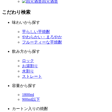
四元
酒造
こだわり検索
味わいから探す
芋らしい芋焼酎
やわらかい・まろやか
フルーティーな芋焼酎
飲み方から探す
ロック
お湯割り
水割り
ストレート
容量から探す
1800ml
900ml以下
カートン入りの焼酎