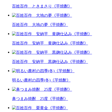
百姓百作 ときまさり《芋焼酎》
百姓百作 大地の夢《芋焼酎》
百姓百作 安納芋 黄麹仕込み《芋焼酎》
百姓百作 安納芋 黒麹仕込み《芋焼酎》
明るい農村の四季(冬)《芋焼酎》
鼻つまみ焼酎 25度《芋焼酎》