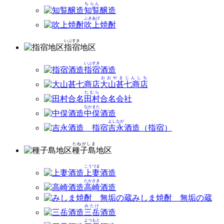
ちらん
知覧
醸造
ふきあげ
吹上
焼酎
いぶすき
指宿
地区
いぶすき
指宿
酒造
おおやまじんしち
大山甚七商店
たむら
田村
合名会社
なかまた
中俣
酒造
よしなが
吉永
酒造（指宿）
たねがしま
種子島
地区
こうづま
上妻
酒造
たかさき
高崎
酒造
みしま焼酎 無垢の蔵
みたけ
三岳
酒造
よつもと