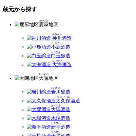
蔵元から探す
かのや
鹿屋
地区
かみかわ
神川
酒造
こじか
小鹿
酒造
しらたま
白玉
醸造
たいかい
大海
酒造
おおすみ
大隅
地区
いわがわ
岩川
醸造
おおくぼ
太久保
酒造
おおすみ
大隅
酒造
こば
木場
酒造
しんひら
新平
酒造
てんせい
天星
酒造