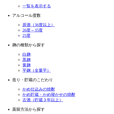
一覧を表示する
アルコール度数
原酒（36度以上）
26度～35度
25度
麹の種類から探す
白麹
黒麹
黄麹
芋麹（全量芋）
造り・貯蔵のこだわり
かめ仕込みの焼酎
かめ貯蔵・かめ寝かせの焼酎
古酒（貯蔵３年以上）
蒸留方法から探す