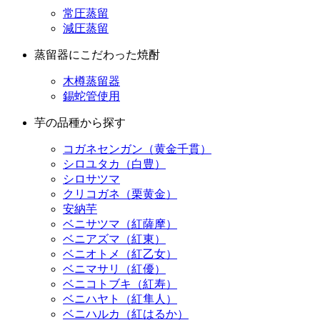
常圧蒸留
減圧蒸留
蒸留器にこだわった焼酎
木樽蒸留器
錫蛇管使用
芋の品種から探す
コガネセンガン（黄金千貫）
シロユタカ（白豊）
シロサツマ
クリコガネ（栗黄金）
安納芋
ベニサツマ（紅薩摩）
ベニアズマ（紅東）
ベニオトメ（紅乙女）
ベニマサリ（紅優）
ベニコトブキ（紅寿）
ベニハヤト（紅隼人）
ベニハルカ（紅はるか）