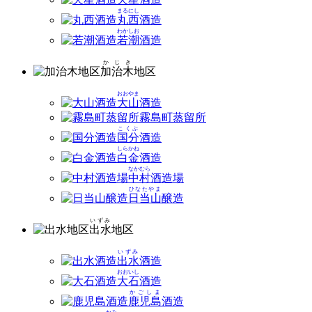
まるにし
丸西
酒造
わかしお
若潮
酒造
かじき
加治木
地区
おおやま
大山
酒造
霧島町蒸留所
こくぶ
国分
酒造
しらかね
白金
酒造
なかむら
中村
酒造場
ひなたやま
日当山
醸造
いずみ
出水
地区
いずみ
出水
酒造
おおいし
大石
酒造
かごしま
鹿児島
酒造