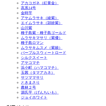
アカコガネ（紅黄金）
高系14号
金時芋
アヤムラサキ（綾紫）
エイムラサキ（頴娃紫）
山川紫
種子島紫・種子島ゴールド
ムラサキマサリ（紫優）
種子島ロマン
ムラサキムスメ（紫娘）
パープルスウィートロード
シルクスイート
アヤコマチ
浜小町（ハマコマチ）
玉茜（タマアカネ）
サツママサリ
ときまさり
農林２号
源氏芋（げんちいも）
ジョイホワイト