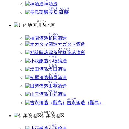
かみ
神
酒造
ながしまけんじょう
長島研醸
せんだい
川内
地区
うえぞの
植園
酒造
オガタマ酒造
けどういん
祁答院
蒸溜所
こまき
小牧
醸造
しおた
塩田
酒造
じくや
軸屋
酒造
でんえん
田苑
酒造
やまもと
山元
酒造
よしなが
吉永
酒造（甑島）
いじゅういん
伊集院
地区
こまさ
小正
醸造