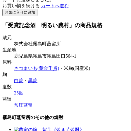
お買い物を続ける
カートへ進む
お気に入りに追加
「受賞記念酒 明るい農村」の商品規格
蔵元
株式会社霧島町蒸留所
生産地
鹿児島県霧島市霧島田口564-1
原料
さつまいも(黄金千貫)
・米麹(国産米)
麹
白麹
・
黒麹
度数
25度
蒸留
常圧蒸留
霧島町蒸留所のその他の焼酎