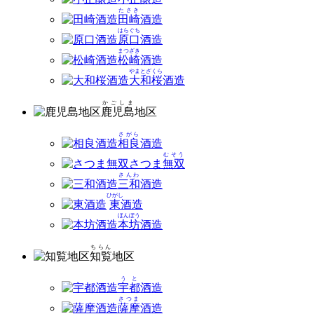
たさき
田崎
酒造
はらぐち
原口
酒造
まつざき
松崎
酒造
やまとざくら
大和桜
酒造
かごしま
鹿児島
地区
さがら
相良
酒造
むそう
さつま
無双
さんわ
三和
酒造
ひがし
東
酒造
ほんぼう
本坊
酒造
ちらん
知覧
地区
うと
宇都
酒造
さつま
薩摩
酒造