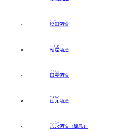
しおた
塩田
酒造
じくや
軸屋
酒造
でんえん
田苑
酒造
やまもと
山元
酒造
よしなが
吉永
酒造（甑島）