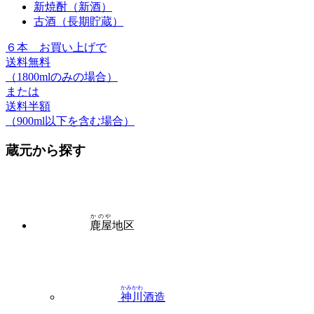
新焼酎（新酒）
古酒（長期貯蔵）
６本
お買い上げで
送料無料
（1800mlのみの場合）
または
送料半額
（900ml以下を含む場合）
蔵元から探す
かのや
鹿屋
地区
かみかわ
神川
酒造