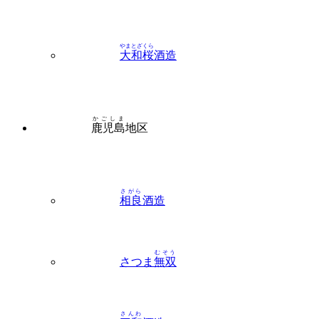
やまとざくら
大和桜
酒造
かごしま
鹿児島
地区
さがら
相良
酒造
むそう
さつま
無双
さんわ