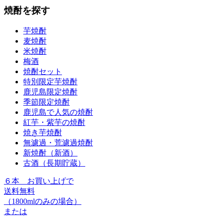
焼酎を探す
芋焼酎
麦焼酎
米焼酎
梅酒
焼酎セット
特別限定芋焼酎
鹿児島限定焼酎
季節限定焼酎
鹿児島で人気の焼酎
紅芋・紫芋の焼酎
焼き芋焼酎
無濾過・荒濾過焼酎
新焼酎（新酒）
古酒（長期貯蔵）
６本
お買い上げで
送料無料
（1800mlのみの場合）
または