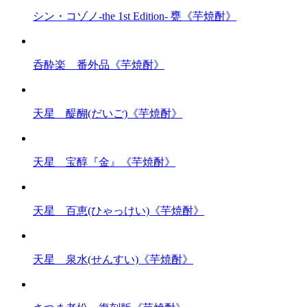
シン・コゾノ-the 1st Edition- 甕《芋焼酎》
呑酔楽 番外品《芋焼酎》
天星 醍醐(だいご)《芋焼酎》
天星 宝醇『金』《芋焼酎》
天星 百恵(ひゃっけい)《芋焼酎》
天星 泉水(せんすい)《芋焼酎》