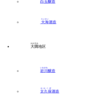
白玉
醸造
たいかい
大海
酒造
おおすみ
大隅
地区
いわがわ
岩川
醸造
おおくぼ
太久保
酒造