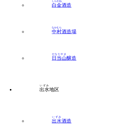
しらかね
白金
酒造
なかむら
中村
酒造場
ひなたやま
日当山
醸造
いずみ
出水
地区
いずみ
出水
酒造