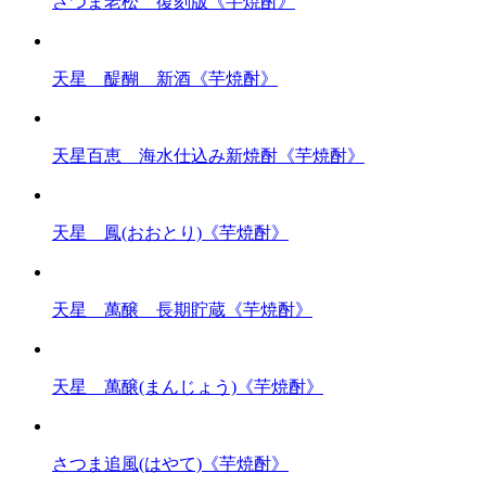
さつま老松 復刻版《芋焼酎》
天星 醍醐 新酒《芋焼酎》
天星百恵 海水仕込み新焼酎《芋焼酎》
天星 鳳(おおとり)《芋焼酎》
天星 萬醸 長期貯蔵《芋焼酎》
天星 萬醸(まんじょう)《芋焼酎》
さつま追風(はやて)《芋焼酎》