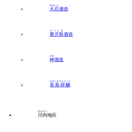
おおいし
大石
酒造
かごしま
鹿児島
酒造
かみ
神
酒造
ながしまけんじょう
長島研醸
せんだい
川内
地区