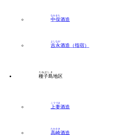
なかまた
中俣
酒造
よしなが
吉永
酒造（指宿）
たねがしま
種子島
地区
こうづま
上妻
酒造
たかさき
高崎
酒造