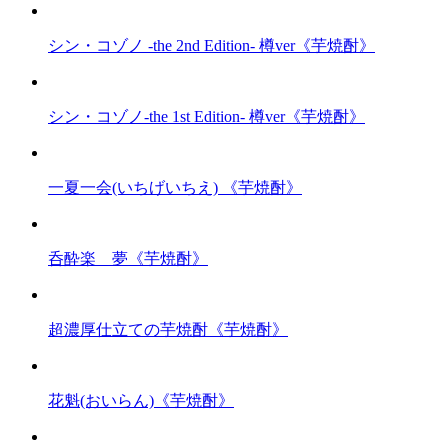
シン・コゾノ -the 2nd Edition- 樽ver《芋焼酎》
シン・コゾノ-the 1st Edition- 樽ver《芋焼酎》
一夏一会(いちげいちえ) 《芋焼酎》
呑酔楽 夢《芋焼酎》
超濃厚仕立ての芋焼酎《芋焼酎》
花魁(おいらん)《芋焼酎》