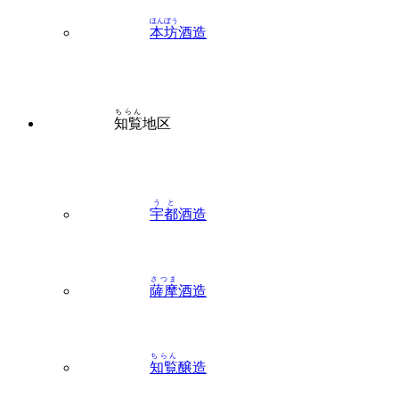
ほんぼう
本坊
酒造
ちらん
知覧
地区
うと
宇都
酒造
さつま
薩摩
酒造
ちらん
知覧
醸造