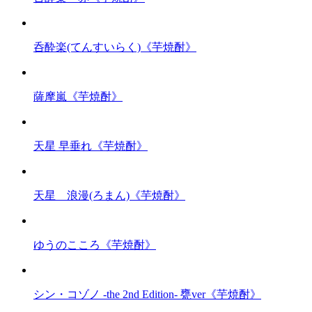
呑酔楽(てんすいらく)《芋焼酎》
薩摩嵐《芋焼酎》
天星 早垂れ《芋焼酎》
天星 浪漫(ろまん)《芋焼酎》
ゆうのこころ《芋焼酎》
シン・コゾノ -the 2nd Edition- 甕ver《芋焼酎》