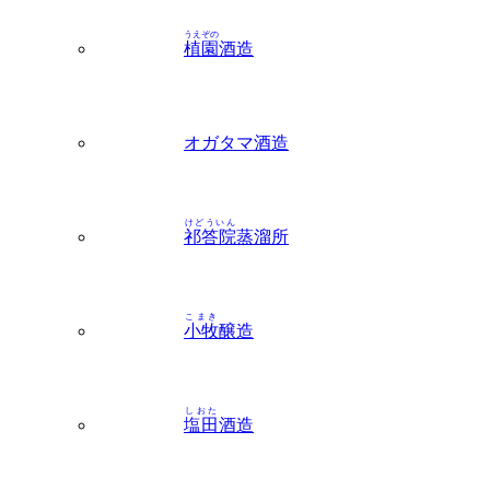
うえぞの
植園
酒造
オガタマ酒造
けどういん
祁答院
蒸溜所
こまき
小牧
醸造
しおた
塩田
酒造