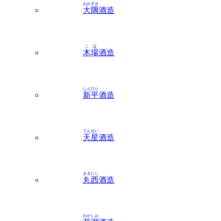
おおすみ
大隅
酒造
こば
木場
酒造
しんひら
新平
酒造
てんせい
天星
酒造
まるにし
丸西
酒造
わかしお