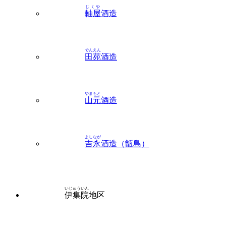
じくや
軸屋
酒造
でんえん
田苑
酒造
やまもと
山元
酒造
よしなが
吉永
酒造（甑島）
いじゅういん
伊集院
地区