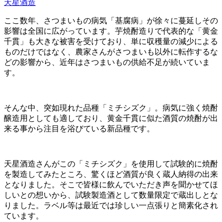
天星酒造
ここ数年、さつまいもの病気「基腐病」が徐々に蔓延しその
影響は全国に広がっています。芋焼酎造りで代表的な「黄金
千貫」も大きな被害を受けており、単に収穫量の減少による
ものだけではなく、農家さんがさつまいも以外に転作するな
どの影響から、近年はさつまいもの供給不足が続いていま
す。
そんな中、突如現れた品種「ミチシズク」。病気に強く焼酎
醸造用としても適しており、黄金千貫に似た酒質の焼酎が出
来る事から注目を浴びている新品種です。
天星酒造さんがこの「ミチシズク」を使用して試験的に焼酎
を製造してみたところ、驚くほど酒質が良く蔵人納得の出来
となりました。そこで皆様に飲んでいただき声を聞かせてほ
しいとの想いから、試験製造酒として数量限定で蔵出しとな
りました。ラベル等は最近では珍しい一点張りと簡素化され
ています。