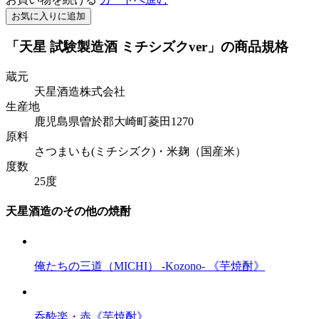
お気に入りに追加
「天星 試験製造酒 ミチシズクver」の商品規格
蔵元
天星酒造株式会社
生産地
鹿児島県曽於郡大崎町菱田1270
原料
さつまいも(ミチシズク)・米麹（国産米）
度数
25度
天星酒造のその他の焼酎
俺たちの三道（MICHI） -Kozono- 《芋焼酎》
呑酔楽・赤《芋焼酎》