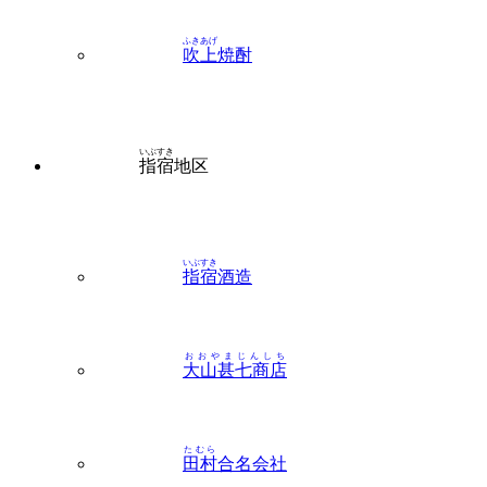
ふきあげ
吹上
焼酎
いぶすき
指宿
地区
いぶすき
指宿
酒造
おおやまじんしち
大山甚七商店
たむら
田村
合名会社