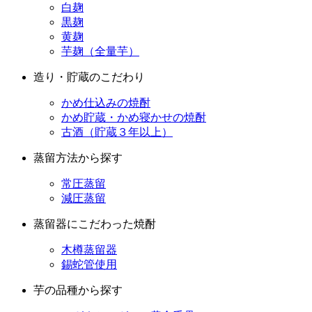
白麹
黒麹
黄麹
芋麹（全量芋）
造り・貯蔵のこだわり
かめ仕込みの焼酎
かめ貯蔵・かめ寝かせの焼酎
古酒（貯蔵３年以上）
蒸留方法から探す
常圧蒸留
減圧蒸留
蒸留器にこだわった焼酎
木樽蒸留器
錫蛇管使用
芋の品種から探す