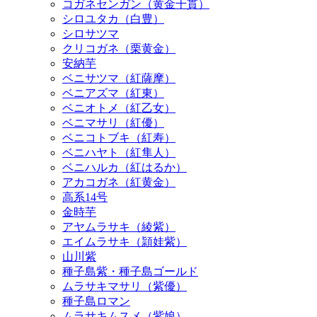
コガネセンガン（黄金千貫）
シロユタカ（白豊）
シロサツマ
クリコガネ（栗黄金）
安納芋
ベニサツマ（紅薩摩）
ベニアズマ（紅東）
ベニオトメ（紅乙女）
ベニマサリ（紅優）
ベニコトブキ（紅寿）
ベニハヤト（紅隼人）
ベニハルカ（紅はるか）
アカコガネ（紅黄金）
高系14号
金時芋
アヤムラサキ（綾紫）
エイムラサキ（頴娃紫）
山川紫
種子島紫・種子島ゴールド
ムラサキマサリ（紫優）
種子島ロマン
ムラサキムスメ（紫娘）