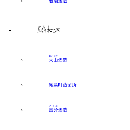
若潮
酒造
かじき
加治木
地区
おおやま
大山
酒造
霧島町蒸留所
こくぶ
国分
酒造