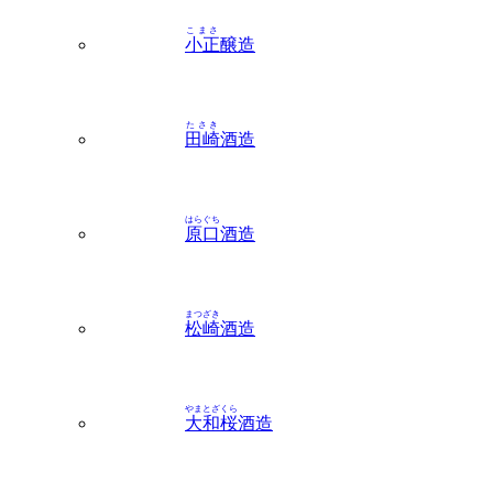
こまさ
小正
醸造
たさき
田崎
酒造
はらぐち
原口
酒造
まつざき
松崎
酒造
やまとざくら
大和桜
酒造