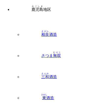
かごしま
鹿児島
地区
さがら
相良
酒造
むそう
さつま
無双
さんわ
三和
酒造
ひがし
東
酒造