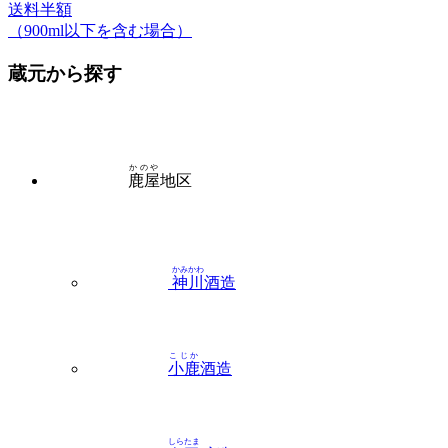
送料半額
（900ml以下を含む場合）
蔵元から探す
かのや
鹿屋
地区
かみかわ
神川
酒造
こじか
小鹿
酒造
しらたま