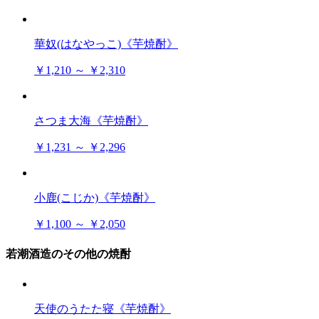
華奴(はなやっこ)《芋焼酎》
￥1,210 ～ ￥2,310
さつま大海《芋焼酎》
￥1,231 ～ ￥2,296
小鹿(こじか)《芋焼酎》
￥1,100 ～ ￥2,050
若潮酒造のその他の焼酎
天使のうたた寝《芋焼酎》