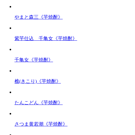
やまと森三《芋焼酎》
紫芋仕込 千亀女《芋焼酎》
千亀女《芋焼酎》
樵(きこり)《芋焼酎》
たんこどん《芋焼酎》
さつま黄若潮《芋焼酎》