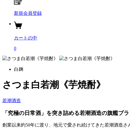
新規会員登録
カートの中
0
白麹
さつま白若潮《芋焼酎》
若潮酒造
「究極の日常酒」を突き詰める若潮酒造の旗艦ブラ
創業以来約50年に渡り、地元で愛され続けてきた若潮酒造さ