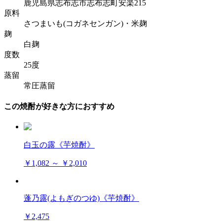
鹿児島県志布志市志布志町安楽215
原料
さつまいも(コガネセンガン)・米麹
麹
白麹
度数
25度
蒸留
常圧蒸留
この焼酎が好きな方におすすめ
白玉の露《芋焼酎》
￥1,082 ～ ￥2,010
蓬乃露(よもぎのつゆ)《芋焼酎》
￥2,475