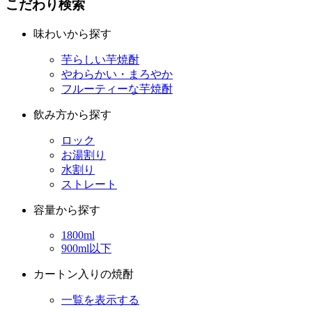
芋らしい芋焼酎
やわらかい・まろやか
フルーティーな芋焼酎
飲み方から探す
ロック
お湯割り
水割り
ストレート
容量から探す
1800ml
900ml以下
カートン入りの焼酎
一覧を表示する
アルコール度数
原酒（36度以上）