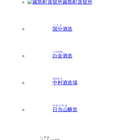
霧島町蒸留所
こくぶ
国分
酒造
しらかね
白金
酒造
なかむら
中村
酒造場
ひなたやま
日当山
醸造
いずみ
出水
地区