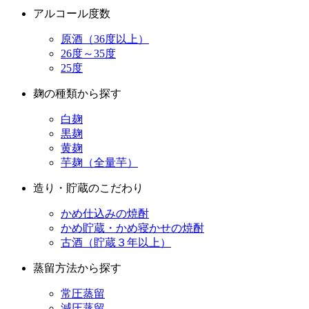
26度～35度
25度
麹の種類から探す
白麹
黒麹
黄麹
芋麹（全量芋）
造り・貯蔵のこだわり
かめ仕込みの焼酎
かめ貯蔵・かめ寝かせの焼酎
古酒（貯蔵３年以上）
蒸留方法から探す
常圧蒸留
減圧蒸留
蒸留器にこだわった焼酎