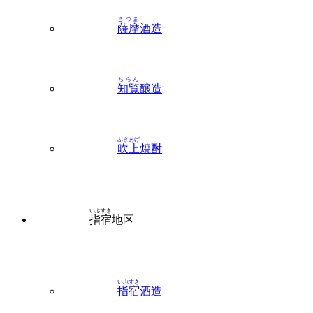
ちらん
知覧
醸造
ふきあげ
吹上
焼酎
いぶすき
指宿
地区
いぶすき
指宿
酒造
おおやまじんしち
大山甚七商店