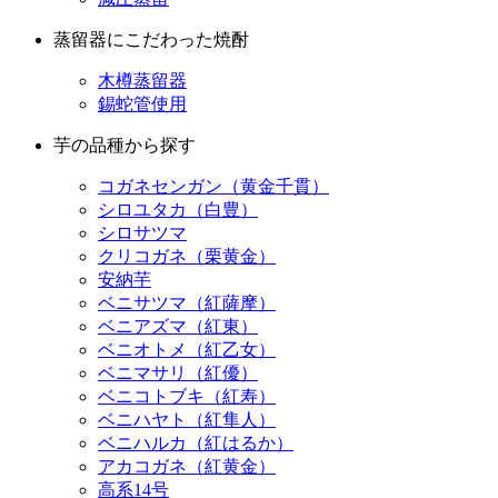
木樽蒸留器
錫蛇管使用
芋の品種から探す
コガネセンガン（黄金千貫）
シロユタカ（白豊）
シロサツマ
クリコガネ（栗黄金）
安納芋
ベニサツマ（紅薩摩）
ベニアズマ（紅東）
ベニオトメ（紅乙女）
ベニマサリ（紅優）
ベニコトブキ（紅寿）
ベニハヤト（紅隼人）
ベニハルカ（紅はるか）
アカコガネ（紅黄金）
高系14号
金時芋
アヤムラサキ（綾紫）
エイムラサキ（頴娃紫）