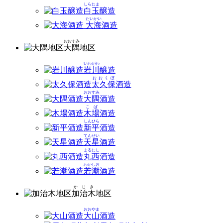
しらたま
白玉
醸造
たいかい
大海
酒造
おおすみ
大隅
地区
いわがわ
岩川
醸造
おおくぼ
太久保
酒造
おおすみ
大隅
酒造
こば
木場
酒造
しんひら
新平
酒造
てんせい
天星
酒造
まるにし
丸西
酒造
わかしお
若潮
酒造
かじき
加治木
地区
おおやま
大山
酒造