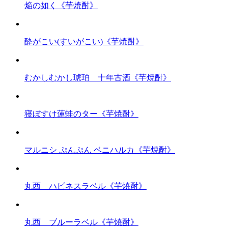
焔の如く《芋焼酎》
酔がこい(すいがこい)《芋焼酎》
むかしむかし琥珀 十年古酒《芋焼酎》
寝ぼすけ蓮蛙のター《芋焼酎》
マルニシ ぷんぷん ベニハルカ《芋焼酎》
丸西 ハピネスラベル《芋焼酎》
丸西 ブルーラベル《芋焼酎》