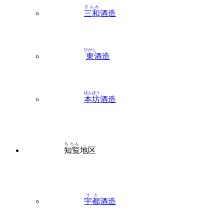
ひがし
東
酒造
ほんぼう
本坊
酒造
ちらん
知覧
地区
うと
宇都
酒造
さつま
薩摩
酒造