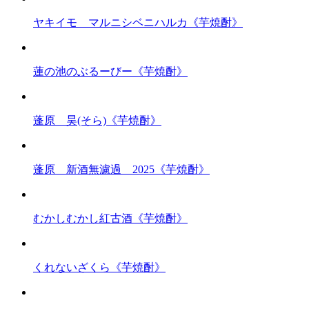
ヤキイモ マルニシベニハルカ《芋焼酎》
蓮の池のぶるーびー《芋焼酎》
蓬原 昊(そら)《芋焼酎》
蓬原 新酒無濾過 2025《芋焼酎》
むかしむかし紅古酒《芋焼酎》
くれないざくら《芋焼酎》