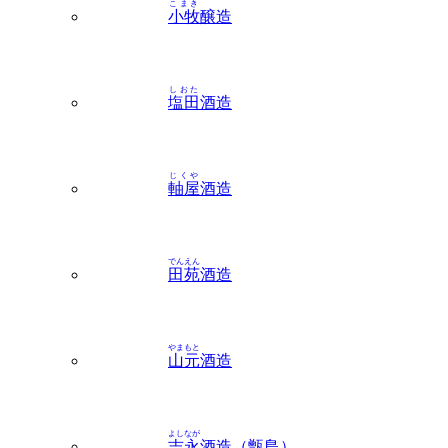
しおた
塩田
酒造
じくや
軸屋
酒造
でんえん
田苑
酒造
やまもと
山元
酒造
よしなが
吉永
酒造（甑島）