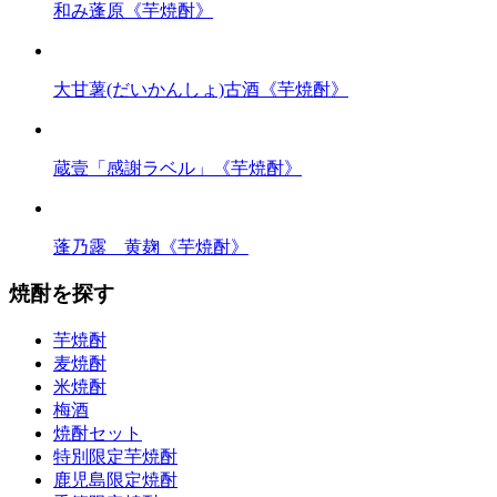
和み蓬原《芋焼酎》
大甘薯(だいかんしょ)古酒《芋焼酎》
蔵壹「感謝ラベル」《芋焼酎》
蓬乃露 黄麹《芋焼酎》
焼酎を探す
芋焼酎
麦焼酎
米焼酎
梅酒
焼酎セット
特別限定芋焼酎
鹿児島限定焼酎