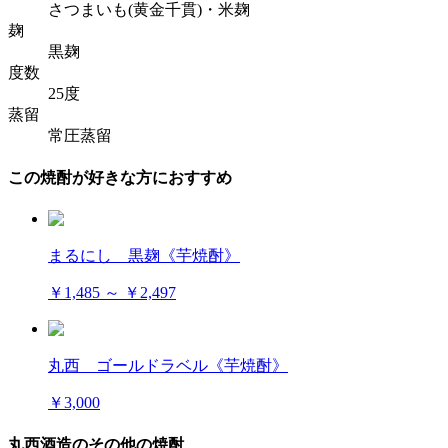
さつまいも(黄金千貫)・米麹
麹
黒麹
度数
25度
蒸留
常圧蒸留
この焼酎が好きな方におすすめ
まるにし 黒麹《芋焼酎》
￥1,485 ～ ￥2,497
丸西 ゴールドラベル《芋焼酎》
￥3,000
丸西酒造のその他の焼酎