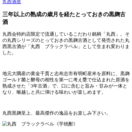
丸西酒造
三年以上の熟成の歳月を経たとっておきの黒麹古
酒
丸西会特約店限定で流通しているこだわり銘柄「丸西」。そ
の丸西シリーズのとっておきの黒麹古酒として発売された丸
西黒古酒が「丸西 ブラックラベル」として生まれ変わりま
した。
地元大隅産の黄金千貫と志布志市有明町産米を原料に、黒麹
ゴールド菌と酵母の相性を第一に考え甕で仕込まれた原酒を
熟成させた「3年古酒」で、口に含むと旨み・甘みが一体と
なり、喉越しと共に弾ける味わいが楽しめます。
丸西黒麹至上、最高傑作の逸品をお楽しみ下さい。