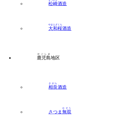
やまとざくら
大和桜
酒造
かごしま
鹿児島
地区
さがら
相良
酒造
むそう
さつま
無双
さんわ
三和
酒造