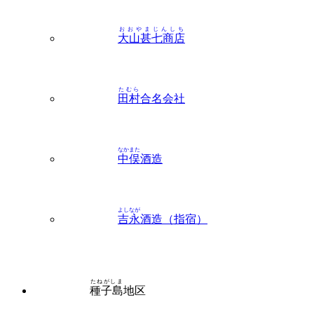
たむら
田村
合名会社
なかまた
中俣
酒造
よしなが
吉永
酒造（指宿）
たねがしま
種子島
地区
こうづま