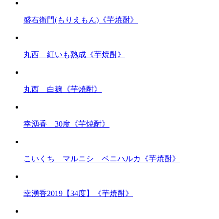
盛右衛門(もりえもん)《芋焼酎》
丸西 紅いも熟成《芋焼酎》
丸西 白麹《芋焼酎》
幸湧香 30度《芋焼酎》
こいくち マルニシ ベニハルカ《芋焼酎》
幸湧香2019【34度】《芋焼酎》