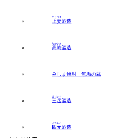
上妻
酒造
たかさき
高崎
酒造
みしま焼酎 無垢の蔵
みたけ
三岳
酒造
よつもと
四元
酒造
こだわり検索
味わいから探す