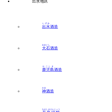
いずみ
出水
酒造
おおいし
大石
酒造
かごしま
鹿児島
酒造
かみ
神
酒造
ながしまけんじょう
長島研醸