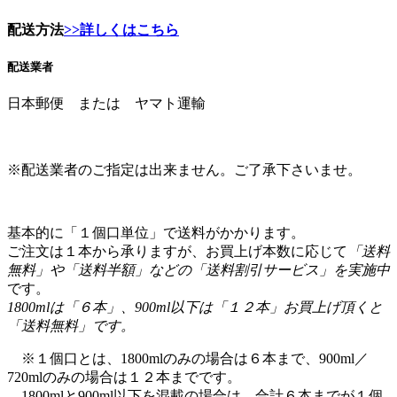
配送業者
日本郵便 または ヤマト運輸
※配送業者のご指定は出来ません。ご了承下さいませ。
基本的に「１個口単位」で送料がかかります。
ご注文は１本から承りますが、お買上げ本数に応じて
「送料
無料」や「送料半額」などの「送料割引サービス」を実施中
です。
1800mlは「６本」、900ml以下は「１２本」お買上げ頂くと
「送料無料」です。
※１個口とは、1800mlのみの場合は６本まで、900ml／
720mlのみの場合は１２本までです。
1800mlと900ml以下を混載の場合は、合計６本までが１個
口となります。
通常送料は下記の通りです。