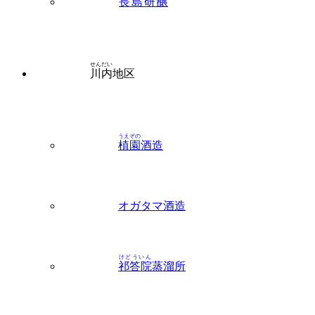
せんだい
川内
地区
うえぞの
植園
酒造
オガタマ酒造
けどういん
祁答院
蒸溜所
こまき
小牧
醸造