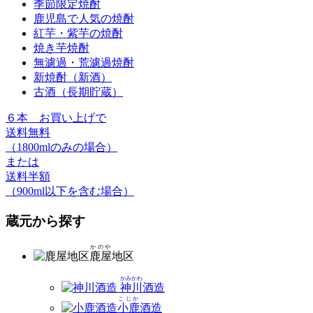
季節限定焼酎
鹿児島で人気の焼酎
紅芋・紫芋の焼酎
焼き芋焼酎
無濾過・荒濾過焼酎
新焼酎（新酒）
古酒（長期貯蔵）
６本
お買い上げで
送料無料
（1800mlのみの場合）
または
送料半額
（900ml以下を含む場合）
蔵元から探す
かのや
鹿屋
地区
かみかわ
神川
酒造
こじか
小鹿
酒造