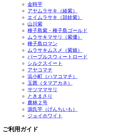
山川紫
種子島紫・種子島ゴールド
ムラサキマサリ（紫優）
種子島ロマン
ムラサキムスメ（紫娘）
パープルスウィートロード
シルクスイート
アヤコマチ
浜小町（ハマコマチ）
玉茜（タマアカネ）
サツママサリ
ときまさり
農林２号
源氏芋（げんちいも）
ジョイホワイト
ご利用ガイド
お支払い方法
>>詳しくはこちら
クレジットカード