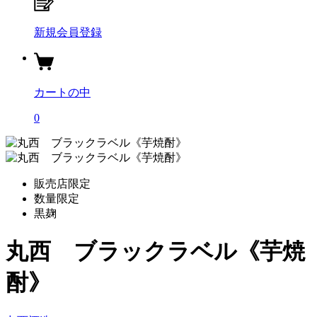
新規会員登録
カートの中
0
販売店限定
数量限定
黒麹
丸西 ブラックラベル《芋焼
酎》