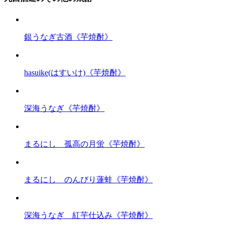
銀うなぎ古酒《芋焼酎》
hasuike(はすいけ)《芋焼酎》
深海うなぎ《芋焼酎》
まるにし 孤高の月蛍《芋焼酎》
まるにし のんびり蓮蛙《芋焼酎》
深海うなぎ 紅芋仕込み《芋焼酎》