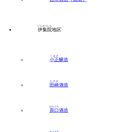
いじゅういん
伊集院
地区
こまさ
小正
醸造
たさき
田崎
酒造
はらぐち
原口
酒造
まつざき
松崎
酒造