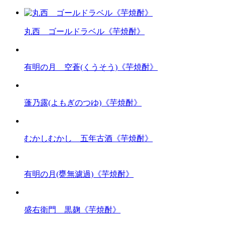
丸西 ゴールドラベル《芋焼酎》
有明の月 空蒼(くうそう)《芋焼酎》
蓬乃露(よもぎのつゆ)《芋焼酎》
むかしむかし 五年古酒《芋焼酎》
有明の月(甕無濾過)《芋焼酎》
盛右衛門 黒麹《芋焼酎》