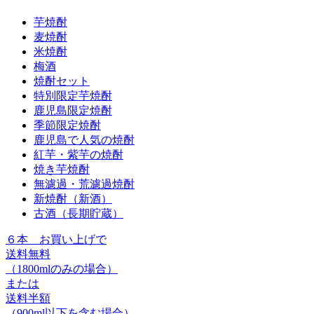
芋焼酎
麦焼酎
米焼酎
梅酒
焼酎セット
特別限定芋焼酎
鹿児島限定焼酎
季節限定焼酎
鹿児島で人気の焼酎
紅芋・紫芋の焼酎
焼き芋焼酎
無濾過・荒濾過焼酎
新焼酎（新酒）
古酒（長期貯蔵）
６本
お買い上げで
送料無料
（1800mlのみの場合）
または
送料半額
（900ml以下を含む場合）