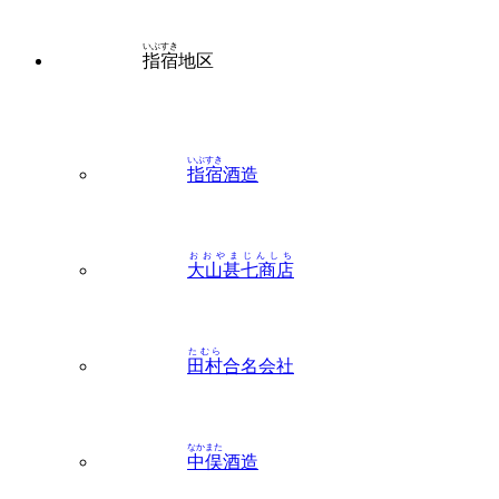
いぶすき
指宿
酒造
おおやまじんしち
大山甚七商店
たむら
田村
合名会社
なかまた
中俣
酒造
よしなが
吉永
酒造（指宿）