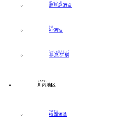
かみ
神
酒造
ながしまけんじょう
長島研醸
せんだい
川内
地区
うえぞの
植園
酒造
オガタマ酒造