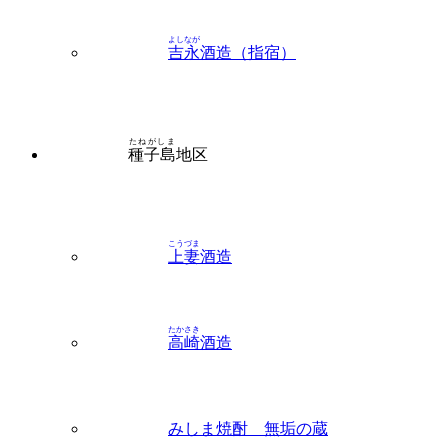
たねがしま
種子島
地区
こうづま
上妻
酒造
たかさき
高崎
酒造
みしま焼酎 無垢の蔵
みたけ