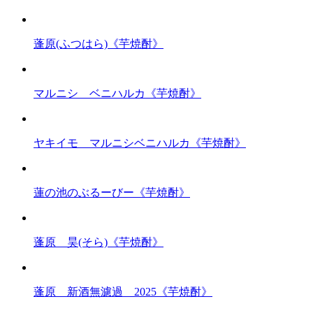
蓬原(ふつはら)《芋焼酎》
マルニシ ベニハルカ《芋焼酎》
ヤキイモ マルニシベニハルカ《芋焼酎》
蓮の池のぶるーびー《芋焼酎》
蓬原 昊(そら)《芋焼酎》
蓬原 新酒無濾過 2025《芋焼酎》