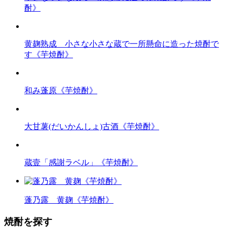
酎》
黄麹熟成 小さな小さな蔵で一所懸命に造った焼酎で
す《芋焼酎》
和み蓬原《芋焼酎》
大甘薯(だいかんしょ)古酒《芋焼酎》
蔵壹「感謝ラベル」《芋焼酎》
蓬乃露 黄麹《芋焼酎》
焼酎を探す