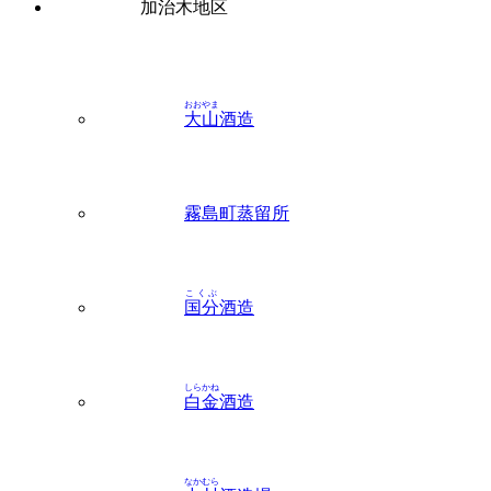
おおやま
大山
酒造
霧島町蒸留所
こくぶ
国分
酒造
しらかね
白金
酒造
なかむら
中村
酒造場