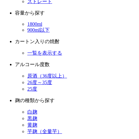
1800ml
900ml以下
カートン入りの焼酎
一覧を表示する
アルコール度数
原酒（36度以上）
26度～35度
25度
麹の種類から探す
白麹
黒麹
黄麹
芋麹（全量芋）
造り・貯蔵のこだわり
かめ仕込みの焼酎