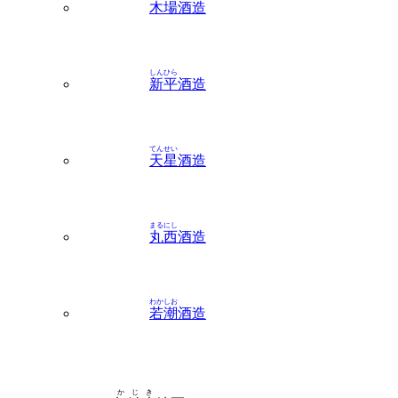
しんひら
新平
酒造
てんせい
天星
酒造
まるにし
丸西
酒造
わかしお
若潮
酒造
かじき
加治木
地区