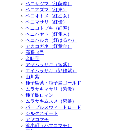
ベニマサリ（紅優）
ベニコトブキ（紅寿）
ベニハヤト（紅隼人）
ベニハルカ（紅はるか）
アカコガネ（紅黄金）
高系14号
金時芋
アヤムラサキ（綾紫）
エイムラサキ（頴娃紫）
山川紫
種子島紫・種子島ゴールド
ムラサキマサリ（紫優）
種子島ロマン
ムラサキムスメ（紫娘）
パープルスウィートロード
シルクスイート
アヤコマチ
浜小町（ハマコマチ）
玉茜（タマアカネ）
サツママサリ
ときまさり