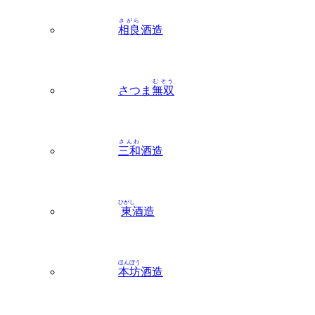
むそう
さつま
無双
さんわ
三和
酒造
ひがし
東
酒造
ほんぼう
本坊
酒造
ちらん
知覧
地区