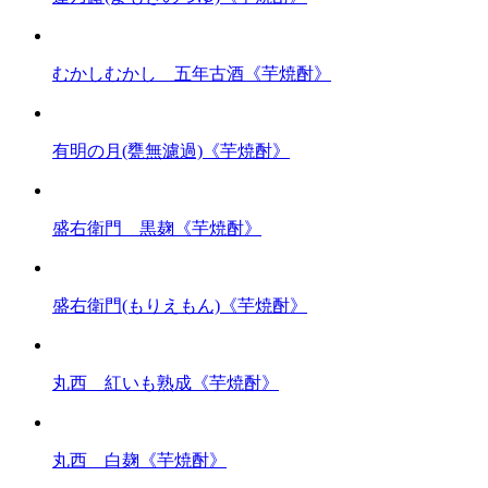
むかしむかし 五年古酒《芋焼酎》
有明の月(甕無濾過)《芋焼酎》
盛右衛門 黒麹《芋焼酎》
盛右衛門(もりえもん)《芋焼酎》
丸西 紅いも熟成《芋焼酎》
丸西 白麹《芋焼酎》