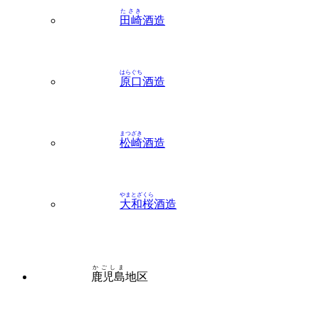
はらぐち
原口
酒造
まつざき
松崎
酒造
やまとざくら
大和桜
酒造
かごしま
鹿児島
地区
さがら
相良
酒造