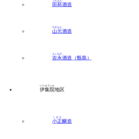
やまもと
山元
酒造
よしなが
吉永
酒造（甑島）
いじゅういん
伊集院
地区
こまさ
小正
醸造
たさき
田崎
酒造