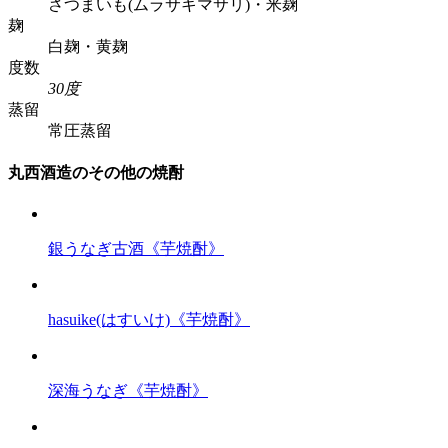
さつまいも(ムラサキマサリ)・米麹
麹
白麹・黄麹
度数
30度
蒸留
常圧蒸留
丸西酒造のその他の焼酎
銀うなぎ古酒《芋焼酎》
hasuike(はすいけ)《芋焼酎》
深海うなぎ《芋焼酎》