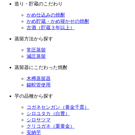
かめ貯蔵・かめ寝かせの焼酎
古酒（貯蔵３年以上）
蒸留方法から探す
常圧蒸留
減圧蒸留
蒸留器にこだわった焼酎
木樽蒸留器
錫蛇管使用
芋の品種から探す
コガネセンガン（黄金千貫）
シロユタカ（白豊）
シロサツマ
クリコガネ（栗黄金）
安納芋
ベニサツマ（紅薩摩）
ベニアズマ（紅東）
ベニオトメ（紅乙女）