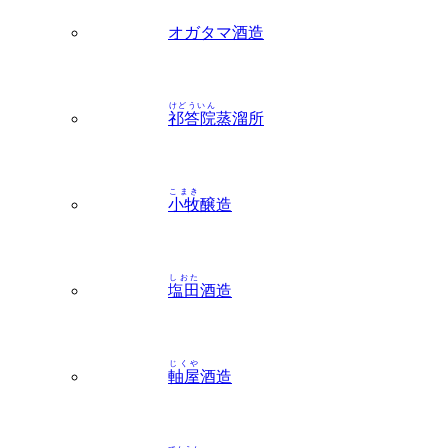
けどういん
祁答院
蒸溜所
こまき
小牧
醸造
しおた
塩田
酒造
じくや
軸屋
酒造
でんえん
田苑
酒造