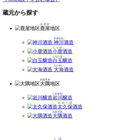
蔵元から探す
かのや
鹿屋
地区
かみかわ
神川
酒造
こじか
小鹿
酒造
しらたま
白玉
醸造
たいかい
大海
酒造
おおすみ
大隅
地区
いわがわ
岩川
醸造
おおくぼ
太久保
酒造
おおすみ
大隅
酒造
こば
木場
酒造