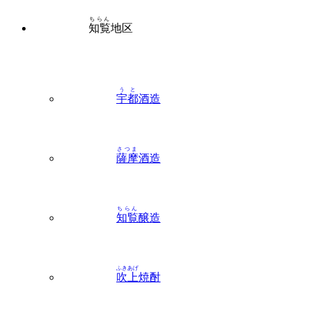
うと
宇都
酒造
さつま
薩摩
酒造
ちらん
知覧
醸造
ふきあげ
吹上
焼酎
いぶすき
指宿
地区