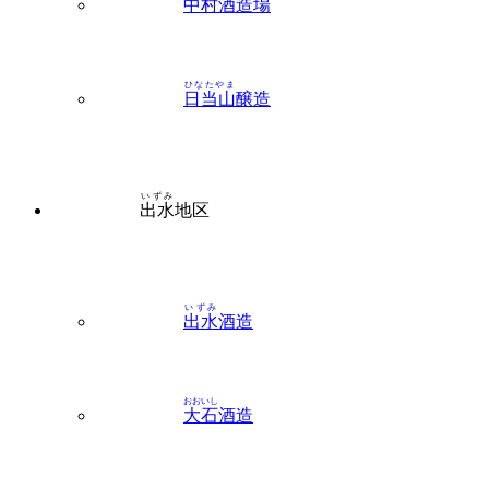
ひなたやま
日当山
醸造
いずみ
出水
地区
いずみ
出水
酒造
おおいし
大石
酒造
かごしま
鹿児島
酒造