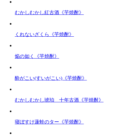
むかしむかし紅古酒《芋焼酎》
くれないざくら《芋焼酎》
焔の如く《芋焼酎》
酔がこい(すいがこい)《芋焼酎》
むかしむかし琥珀 十年古酒《芋焼酎》
寝ぼすけ蓮蛙のター《芋焼酎》